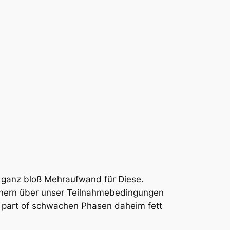
– ganz bloß Mehraufwand für Diese.
eunern über unser Teilnahmebedingungen
 part of schwachen Phasen daheim fett