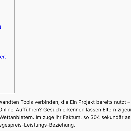
n
eit
wandten Tools verbinden, die Ein Projekt bereits nutzt 
 Online-Aufführen? Gesuch erkennen lassen Eltern zig
 Wettanbietern.
Im zuge ihr Faktum, so S04 sekundär as
Siegespreis-Leistungs-Beziehung.