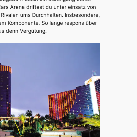
rs Arena driftest du unter einsatz von
 Rivalen ums Durchhalten. Insbesondere,
esem Komponente. So lange respons über
nus denn Vergütung.