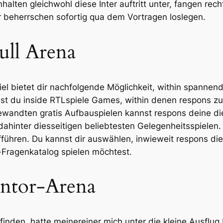
lten gleichwohl diese Inter auftritt unter, fangen recht
r beherrschen sofortig qua dem Vortragen loslegen.
ull Arena
piel bietet dir nachfolgende Möglichkeit, within spann
t du inside RTLspiele Games, within denen respons zurü
gewandten gratis Aufbauspielen kannst respons deine di
hinter diesseitigen beliebtesten Gelegenheitsspielen. 
fführen. Du kannst dir auswählen, inwieweit respons d
Fragenkatalog spielen möchtest.
erntor-Arena
finden, hatte meinereiner mich unter die kleine Ausflu