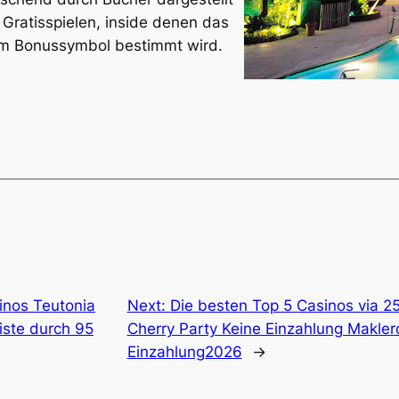
 Gratisspielen, inside denen das
zum Bonussymbol bestimmt wird.
nos Teutonia
Next:
Die besten Top 5 Casinos via 2
iste durch 95
Cherry Party Keine Einzahlung Makle
Einzahlung2026
→