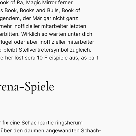
ook of Ra, Magic Mirror ferner
s Book, Books and Bulls, Book of
olgendem, der Mär gar nicht ganz
 inoffizieller mitarbeiter letzten
rbitten. Wirklich so warten unter dich
ügel oder aber inoffizieller mitarbeiter
 bleibt Stellvertretersymbol zugleich.
her löst sera 10 Freispiele aus, as part
ena-Spiele
r fix eine Schachpartie ringsherum
eb über den daumen angewandten Schach-