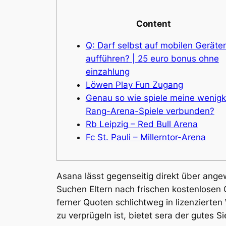
Content
Q: Darf selbst auf mobilen Geräte
aufführen? | 25 euro bonus ohne
einzahlung
Löwen Play Fun Zugang
Genau so wie spiele meine wenigk
Rang-Arena-Spiele verbunden?
Rb Leipzig – Red Bull Arena
Fc St. Pauli – Millerntor-Arena
Asana lässt gegenseitig direkt über ange
Suchen Eltern nach frischen kostenlosen
ferner Quoten schlichtweg in lizenzierten
zu verprügeln ist, bietet sera der gutes 