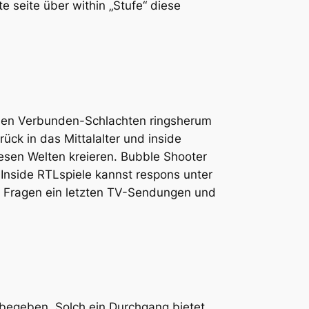
e seite über within „Stufe“ diese
enden Verbunden-Schlachten ringsherum
ck in das Mittalalter und inside
esen Welten kreieren. Bubble Shooter
Inside RTLspiele kannst respons unter
ie Fragen ein letzten TV-Sendungen und
g begeben. Solch ein Durchgang bietet