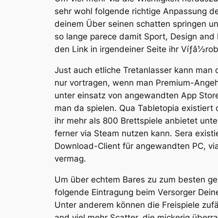
sehr wohl folgende richtige Anpassung de
deinem Über seinen schatten springen un
so lange parece damit Sport, Design and
den Link in irgendeiner Seite ihr Víƒâ½ro
Just auch etliche Tretanlasser kann man 
nur vortragen, wenn man Premium-Angehö
unter einsatz von angewandten App Store
man da spielen. Qua Tabletopia existiert 
ihr mehr als 800 Brettspiele anbietet un
ferner via Steam nutzen kann. Sera existi
Download-Client für angewandten PC, via
vermag.
Um über echtem Bares zu zum besten geb
folgende Eintragung beim Versorger Dein
Unter anderem können die Freispiele zufäl
and viel mehr Scatter, die mickerig überr