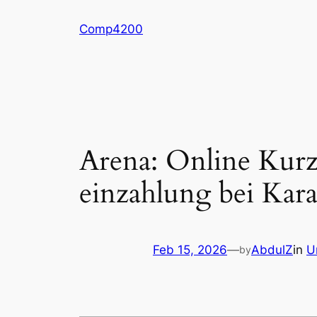
Skip
Comp4200
to
content
Arena: Online Kurz
einzahlung bei Kara
Feb 15, 2026
—
AbdulZ
in
U
by