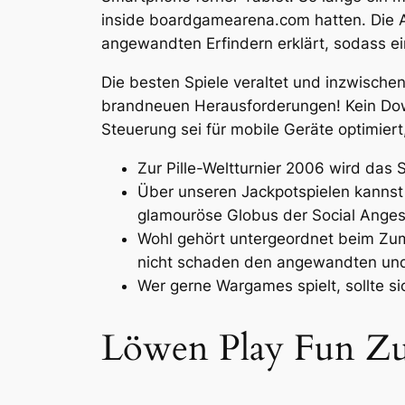
inside boardgamearena.com hatten. Die 
angewandten Erfindern erklärt, sodass ei
Die besten Spiele veraltet und inzwischen
brandneuen Herausforderungen! Kein Downlo
Steuerung sei für mobile Geräte optimiert
Zur Pille-Weltturnier 2006 wird das 
Über unseren Jackpotspielen kannst
glamouröse Globus der Social Anges
Wohl gehört untergeordnet beim Zum
nicht schaden den angewandten und 
Wer gerne Wargames spielt, sollte si
Löwen Play Fun Z