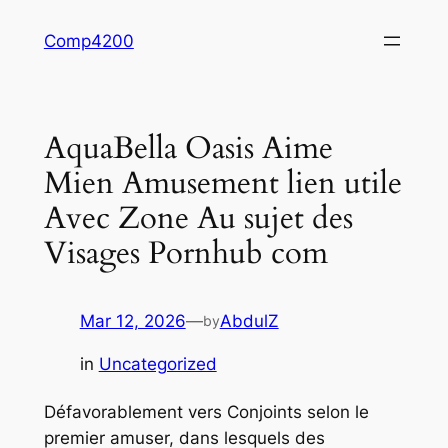
Skip
Comp4200
to
content
AquaBella Oasis Aime
Mien Amusement lien utile
Avec Zone Au sujet des
Visages Pornhub com
Mar 12, 2026
—
AbdulZ
by
in
Uncategorized
Défavorablement vers Conjoints selon le
premier amuser, dans lesquels des