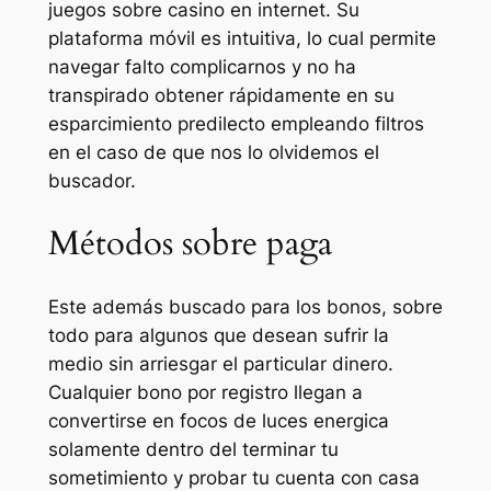
juegos sobre casino en internet.
Su
plataforma móvil es intuitiva, lo cual permite
navegar falto complicarnos y no ha
transpirado obtener rápidamente en su
esparcimiento predilecto empleando filtros
en el caso de que nos lo olvidemos el
buscador.
Métodos sobre paga
Este además buscado para los bonos, sobre
todo para algunos que desean sufrir la
medio sin arriesgar el particular dinero.
Cualquier bono por registro llegan a
convertirse en focos de luces energica
solamente dentro del terminar tu
sometimiento y probar tu cuenta con casa