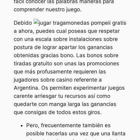
fácil conocer las palabras maneras para
comprender nuestro juego.
Debido
a ahora, puedes cual poseas que respetar
con una escala sobre instalaciones sobre
postura de lograr apartar los ganancias
obtenidas gracias bono. Las bonos sobre
tiradas gratuito son unas las promociones
que más profusamente requieren las
jugadores sobre casino referente a
Argentina. Os permiten experimentar juegos
carente arriesgar tu recursos así­ como
quedarte con manga larga las ganancias
que consigas de todos estos giros.
Pero, frecuentemente también es
posible hacerlas una vez que una llanta