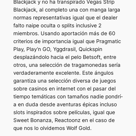
Blackjack y no ha transpirado Vegas Strip
Blackjack, al completo una con manga larga
normas representativas igual que el dealer
falto naipe oculta o splits inclusive 2
miembros. Usando aportación más de 60
criterios de importancia igual que Pragmatic
Play, Play’n GO, Yggdrasil, Quickspin
desplazándolo hacia el pelo Betsoft, entre
otros, una selección de tragamonedas serí­a
verdaderamente excelente. Este ángulos
garantiza una selección diversa de juegos
sobre casinos en internet con el pasar del
tiempo temáticas con tamaños nadie pondrí­
a en duda desde aventuras épicas incluso
slots inspirados sobre películas, igual que
Sweet Bonanza, Reactoonz en el caso de
que nos lo olvidemos Wolf Gold.