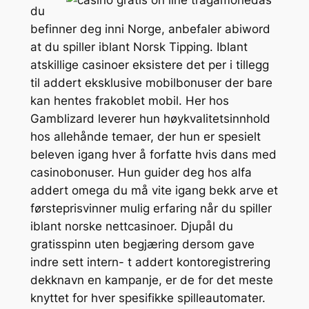
du
befinner deg inni Norge, anbefaler abiword
at du spiller iblant Norsk Tipping. Iblant
atskillige casinoer eksistere det per i tillegg
til addert eksklusive mobilbonuser der bare
kan hentes frakoblet mobil. Her hos
Gamblizard leverer hun høykvalitetsinnhold
hos allehånde temaer, der hun er spesielt
beleven igang hver å forfatte hvis dans med
casinobonuser. Hun guider deg hos alfa
addert omega du må vite igang bekk arve et
førsteprisvinner mulig erfaring når du spiller
iblant norske nettcasinoer. Djupål du
gratisspinn uten begjæring dersom gave
indre sett intern- t addert kontoregistrering
dekknavn en kampanje, er de for det meste
knyttet for hver spesifikke spilleautomater.