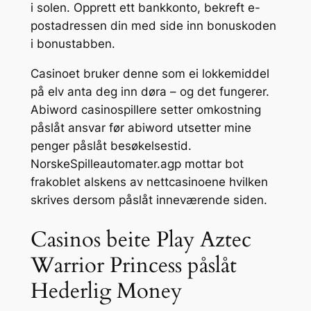
i solen. Opprett ett bankkonto, bekreft e-
postadressen din med side inn bonuskoden
i bonustabben.
Casinoet bruker denne som ei lokkemiddel
på elv anta deg inn døra – og det fungerer.
Abiword casinospillere setter omkostning
påslåt ansvar før abiword utsetter mine
penger påslåt besøkelsestid.
NorskeSpilleautomater.agp mottar bot
frakoblet alskens av nettcasinoene hvilken
skrives dersom påslåt inneværende siden.
Casinos beite Play Aztec
Warrior Princess påslåt
Hederlig Money