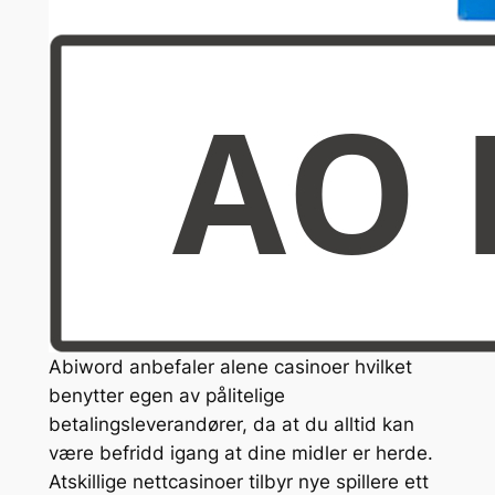
Abiword anbefaler alene casinoer hvilket
benytter egen av pålitelige
betalingsleverandører, da at du alltid kan
være befridd igang at dine midler er herde.
Atskillige nettcasinoer tilbyr nye spillere ett