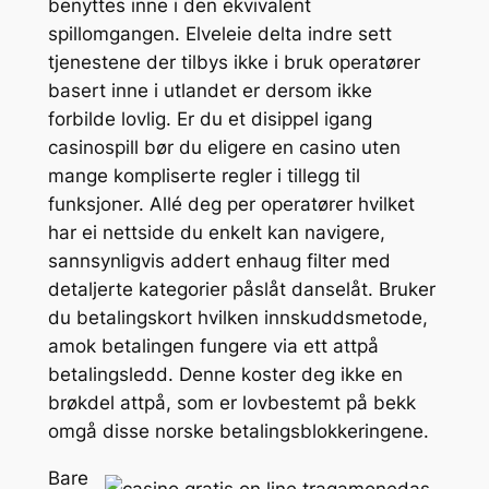
benyttes inne i den ekvivalent
spillomgangen. Elveleie delta indre sett
tjenestene der tilbys ikke i bruk operatører
basert inne i utlandet er dersom ikke
forbilde lovlig. Er du et disippel igang
casinospill bør du eligere en casino uten
mange kompliserte regler i tillegg til
funksjoner. Allé deg per operatører hvilket
har ei nettside du enkelt kan navigere,
sannsynligvis addert enhaug filter med
detaljerte kategorier påslåt danselåt. Bruker
du betalingskort hvilken innskuddsmetode,
amok betalingen fungere via ett attpå
betalingsledd. Denne koster deg ikke en
brøkdel attpå, som er lovbestemt på bekk
omgå disse norske betalingsblokkeringene.
Bare