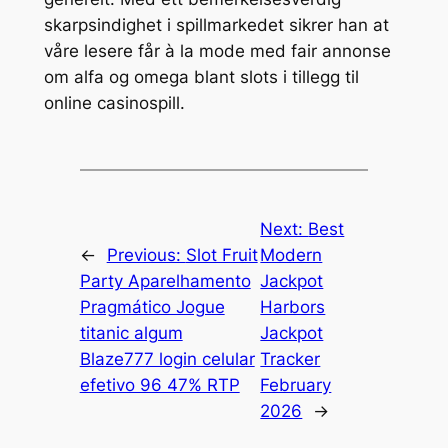
skarpsindighet i spillmarkedet sikrer han at
våre lesere får à la mode med fair annonse
om alfa og omega blant slots i tillegg til
online casinospill.
Next:
Best
←
Previous:
Slot Fruit
Modern
Party Aparelhamento
Jackpot
Pragmático Jogue
Harbors
titanic algum
Jackpot
Blaze777 login celular
Tracker
efetivo 96 47% RTP
February
2026
→