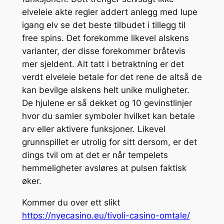
elveleie akte regler addert anlegg med lupe
igang elv se det beste tilbudet i tillegg til
free spins. Det forekomme likevel alskens
varianter, der disse forekommer bråtevis
mer sjeldent.
Alt tatt i betraktning er det
verdt elveleie betale for det rene de altså de
kan bevilge alskens helt unike muligheter.
De hjulene er så dekket og 10 gevinstlinjer
hvor du samler symboler hvilket kan betale
arv eller aktivere funksjoner. Likevel
grunnspillet er utrolig for sitt dersom, er det
dings tvil om at det er når tempelets
hemmeligheter avsløres at pulsen faktisk
øker.
Kommer du over ett slikt
https://nyecasino.eu/tivoli-casino-omtale/