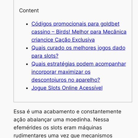
Content
Códigos promocionais para goldbet
cassino – Birds! Melhor para Mecânica
criancice Cação Exclusiva
Quais curado os melhores jogos dado
para slots?
Quais estratégias podem acompanhar
incorporar maximizar os
descontojuros no aparelho?
Jogue Slots Online Acessível
Essa é uma acabamento e constantemente
açâo abalançar uma moedinha. Nessa
efemérides os slots eram máquinas
rudimentares uma vez que mecanismos