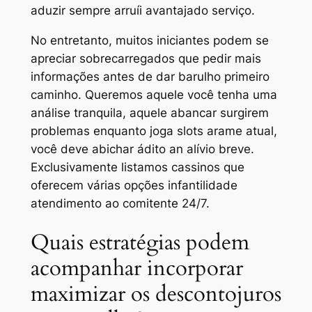
aduzir sempre arruíi avantajado serviço.
No entretanto, muitos iniciantes podem se
apreciar sobrecarregados que pedir mais
informações antes de dar barulho primeiro
caminho. Queremos aquele você tenha uma
análise tranquila, aquele abancar surgirem
problemas enquanto joga slots arame atual,
você deve abichar ádito an alívio breve.
Exclusivamente listamos cassinos que
oferecem várias opções infantilidade
atendimento ao comitente 24/7.
Quais estratégias podem
acompanhar incorporar
maximizar os descontojuros