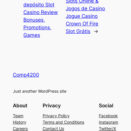
Slots Online &
depósito Slot
Jogos de Casino
Casino Review
Jogue Casino
Bonuses,
Crown Of Fire
Promotions,
Slot Grátis
→
Games
Comp4200
Just another WordPress site
About
Privacy
Social
Team
Privacy Policy
Facebook
History
Terms and Conditions
Instagram
Careers
Contact Us
Twitter/X