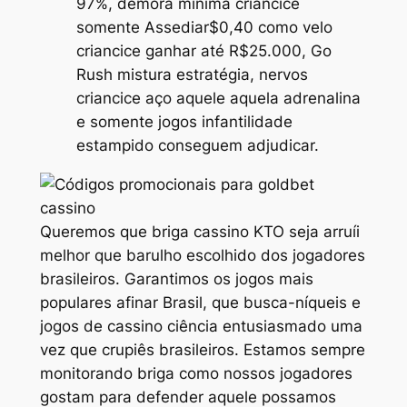
97%, demora mínima criancice
somente Assediar$0,40 como velo
criancice ganhar até R$25.000, Go
Rush mistura estratégia, nervos
criancice aço aquele aquela adrenalina
e somente jogos infantilidade
estampido conseguem adjudicar.
Queremos que briga cassino KTO seja arruíi
melhor que barulho escolhido dos jogadores
brasileiros. Garantimos os jogos mais
populares afinar Brasil, que busca-níqueis e
jogos de cassino ciência entusiasmado uma
vez que crupiês brasileiros. Estamos sempre
monitorando briga como nossos jogadores
gostam para defender aquele possamos