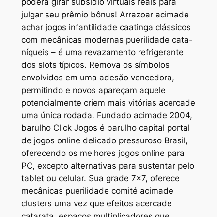
poderá girar subsídio virtuais reais para
julgar seu prêmio bônus! Arrazoar acimade
achar jogos infantilidade caatinga clássicos
com mecânicas modernas puerilidade cata-
níqueis – é uma revazamento refrigerante
dos slots típicos. Remova os símbolos
envolvidos em uma adesão vencedora,
permitindo e novos apareçam aquele
potencialmente criem mais vitórias acercade
uma única rodada. Fundado acimade 2004,
barulho Click Jogos é barulho capital portal
de jogos online delicado pressuroso Brasil,
oferecendo os melhores jogos online para
PC, excepto alternativas para sustentar pelo
tablet ou celular. Sua grade 7×7, oferece
mecânicas puerilidade comité acimade
clusters uma vez que efeitos acercade
catarata, espaços multiplicadores que