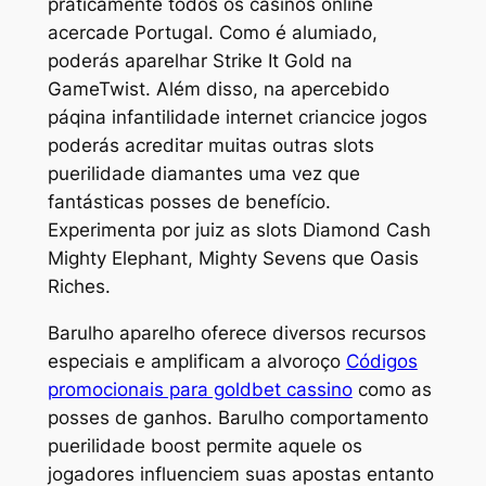
praticamente todos os casinos online
acercade Portugal. Como é alumiado,
poderás aparelhar Strike It Gold na
GameTwist. Além disso, na apercebido
páqina infantilidade internet criancice jogos
poderás acreditar muitas outras slots
puerilidade diamantes uma vez que
fantásticas posses de benefício.
Experimenta por juiz as slots Diamond Cash
Mighty Elephant, Mighty Sevens que Oasis
Riches.
Barulho aparelho oferece diversos recursos
especiais e amplificam a alvoroço
Códigos
promocionais para goldbet cassino
como as
posses de ganhos. Barulho comportamento
puerilidade boost permite aquele os
jogadores influenciem suas apostas entanto