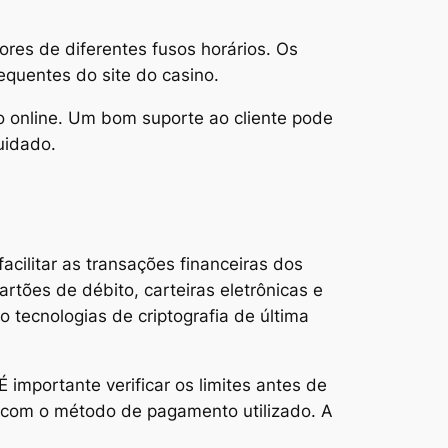
ores de diferentes fusos horários. Os
quentes do site do casino.
o online. Um bom suporte ao cliente pode
uidado.
ilitar as transações financeiras dos
rtões de débito, carteiras eletrônicas e
o tecnologias de criptografia de última
importante verificar os limites antes de
com o método de pagamento utilizado. A