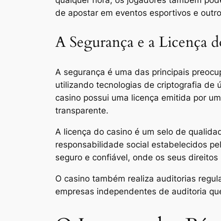
qualquer hora, os jogadores também pode
de apostar em eventos esportivos e outr
A Segurança e a Licença 
A segurança é uma das principais preocu
utilizando tecnologias de criptografia de
casino possui uma licença emitida por um
transparente.
A licença do casino é um selo de qualida
responsabilidade social estabelecidos p
seguro e confiável, onde os seus direitos
O casino também realiza auditorias regular
empresas independentes de auditoria que u