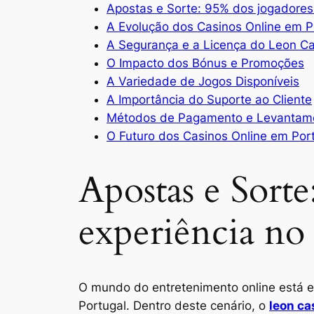
Apostas e Sorte: 95% dos jogadores 
A Evolução dos Casinos Online em P
A Segurança e a Licença do Leon C
O Impacto dos Bónus e Promoções
A Variedade de Jogos Disponíveis
A Importância do Suporte ao Cliente
Métodos de Pagamento e Levantam
O Futuro dos Casinos Online em Por
Apostas e Sort
experiência no
O mundo do entretenimento online está e
Portugal. Dentro deste cenário, o
leon ca