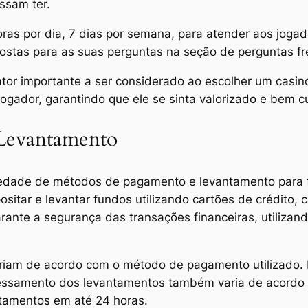
ssam ter.
oras por dia, 7 dias por semana, para atender aos jogad
tas para as suas perguntas na seção de perguntas fre
ator importante a ser considerado ao escolher um casin
jogador, garantindo que ele se sinta valorizado e bem c
Levantamento
dade de métodos de pagamento e levantamento para fac
tar e levantar fundos utilizando cartões de crédito, ca
rante a segurança das transações financeiras, utilizand
riam de acordo com o método de pagamento utilizado. É 
essamento dos levantamentos também varia de acordo 
tamentos em até 24 horas.