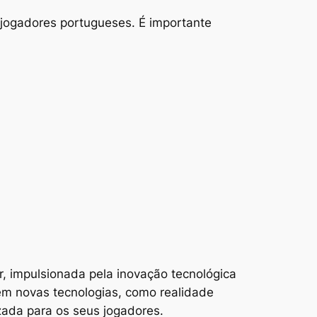
jogadores portugueses. É importante
er, impulsionada pela inovação tecnológica
 em novas tecnologias, como realidade
lizada para os seus jogadores.