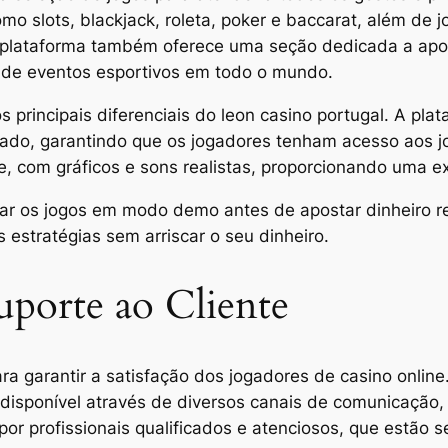
omo slots, blackjack, roleta, poker e baccarat, além de
A plataforma também oferece uma seção dedicada a apo
de eventos esportivos em todo o mundo.
 principais diferenciais do leon casino portugal. A plat
ado, garantindo que os jogadores tenham acesso aos j
, com gráficos e sons realistas, proporcionando uma e
os jogos em modo demo antes de apostar dinheiro real
 estratégias sem arriscar o seu dinheiro.
uporte ao Cliente
ra garantir a satisfação dos jogadores de casino onlin
, disponível através de diversos canais de comunicação,
por profissionais qualificados e atenciosos, que estão 