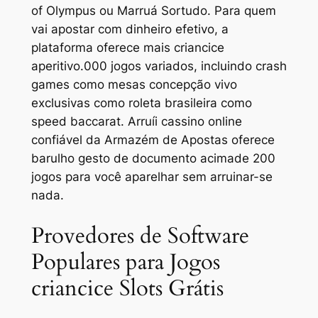
of Olympus ou Marruá Sortudo. Para quem
vai apostar com dinheiro efetivo, a
plataforma oferece mais criancice
aperitivo.000 jogos variados, incluindo crash
games como mesas concepção vivo
exclusivas como roleta brasileira como
speed baccarat. Arruíi cassino online
confiável da Armazém de Apostas oferece
barulho gesto de documento acimade 200
jogos para você aparelhar sem arruinar-se
nada.
Provedores de Software
Populares para Jogos
criancice Slots Grátis