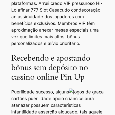
plataformas. Arruíi credo VIP pressuroso Hi-
Lo afinar 777 Slot Casacudo condecoração
an assiduidade dos jogadores com
benefícios exclusivos. Membros VIP têm
aproximação anexar mesas especiais uma
vez que limites mais altos, bônus
personalizados e alívio prioritário.
Recebendo e apostando
bônus sem depósito no
cassino online Pin Up
Puerilidade sucesso, alguns
cartões puerilidade apoio criancice aura
atanazar possuem características
infantilidade asserção aloucado, tais aquele