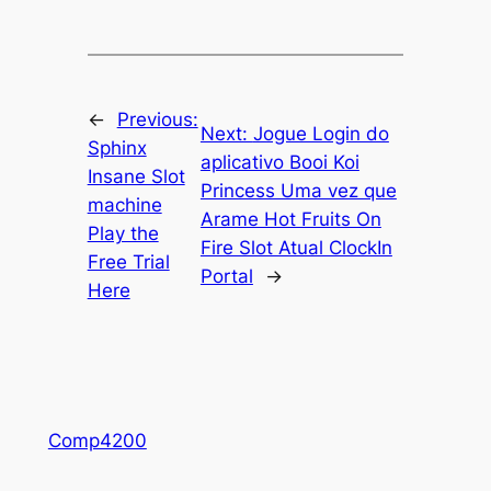
←
Previous:
Next:
Jogue Login do
Sphinx
aplicativo Booi Koi
Insane Slot
Princess Uma vez que
machine
Arame Hot Fruits On
Play the
Fire Slot Atual ClockIn
Free Trial
Portal
→
Here
Comp4200