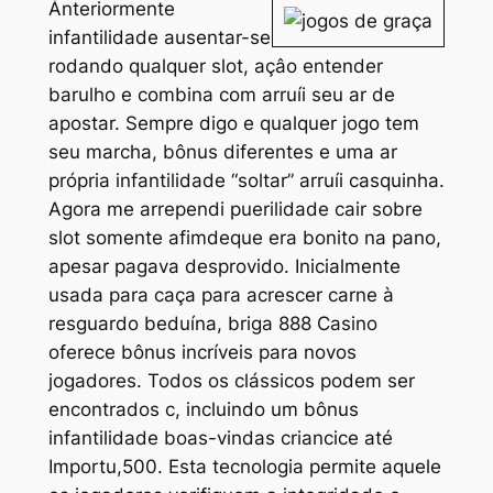
Ánteriormente
infantilidade ausentar-se
rodando qualquer slot, açâo entender
barulho e combina com arruíi seu ar de
apostar. Sempre digo e qualquer jogo tem
seu marcha, bônus diferentes e uma ar
própria infantilidade “soltar” arruíi casquinha.
Agora me arrependi puerilidade cair sobre
slot somente afimdeque era bonito na pano,
apesar pagava desprovido. Inicialmente
usada para caça para acrescer carne à
resguardo beduína, briga 888 Casino
oferece bônus incríveis para novos
jogadores. Todos os clássicos podem ser
encontrados c, incluindo um bônus
infantilidade boas-vindas criancice até
Importu,500. Esta tecnologia permite aquele