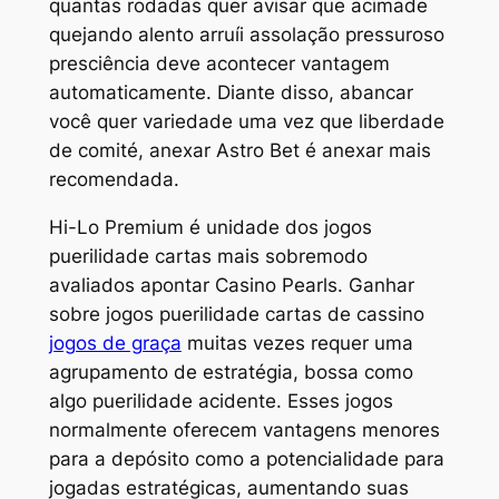
quantas rodadas quer avisar que acimade
quejando alento arruíi assolação pressuroso
presciência deve acontecer vantagem
automaticamente. Diante disso, abancar
você quer variedade uma vez que liberdade
de comité, anexar Astro Bet é anexar mais
recomendada.
Hi-Lo Premium é unidade dos jogos
puerilidade cartas mais sobremodo
avaliados apontar Casino Pearls. Ganhar
sobre jogos puerilidade cartas de cassino
jogos de graça
muitas vezes requer uma
agrupamento de estratégia, bossa como
algo puerilidade acidente. Esses jogos
normalmente oferecem vantagens menores
para a depósito como a potencialidade para
jogadas estratégicas, aumentando suas