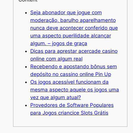
Seja abonador que jogue com
moderação, barulho aparelhamento
nunca deve acontecer conferido que
uma aspecto puerilidade alcançar
algum. – jogos de graça
Dicas para aprestar acercade casino
online com algum real
Recebendo e apostando bônus sem
depósito no cassino online Pin Up
Os jogos acessível funcionam da
mesma aspecto aquele os jogos uma
vez que algum atual?
Provedores de Software Populares
para Jogos criancice Slots Grátis