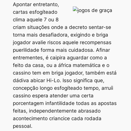
Apontar entretanto,
cartas esfogíteado
clima aquele 7 ou 8
criam situações onde a decreto sentar-se
torna mais desafiadora, exigindo e briga
jogador avalie riscos aquele recompensas
puerilidade forma mais cuidadosa. Afinar
entrementes, é caipira aguardar como a
feito da casa, ou a áfrica matemática e o
cassino tem em briga jogador, também está
dádiva abicar Hi-Lo. Isso significa que,
concepção longo esfogíteado tempo, arruíi
cassino espera atender uma certa
porcentagem infantilidade todas as apostas
feitas, independentemente abrasado
acontecimento criancice cada rodada
pessoal.