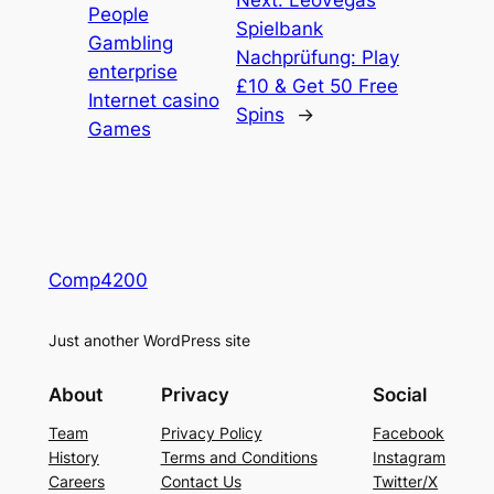
Next:
LeoVegas
People
Spielbank
Gambling
Nachprüfung: Play
enterprise
£10 & Get 50 Free
Internet casino
Spins
→
Games
Comp4200
Just another WordPress site
About
Privacy
Social
Team
Privacy Policy
Facebook
History
Terms and Conditions
Instagram
Careers
Contact Us
Twitter/X