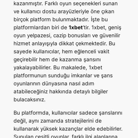
kazanmıştır. Farklı oyun seçenekleri sunan
ve kullanıcı dostu arayüzleriyle öne çıkan
birçok platform bulunmaktadır. İşte bu
platformlardan biri de
1xbet
’tir. 1xbet, geniş
oyun yelpazesi, cazip bonusları ve güvenilir
hizmet anlayışıyla dikkat çekmektedir. Bu
sayede kullanıcılar, hem eğlenceli vakit
geçirebilir hem de kazanma şansını
yakalayabilirler. Bu makalede, 1xbet
platformunun sunduğu imkanlar ve şans
oyunlarının dünyasına nasıl adım
atabileceğiniz hakkında detaylı bilgiler
bulacaksınız.
Bu platformda, kullanıcılar sadece şanslarını
değil, aynı zamanda stratejilerini de
kullanarak yüksek kazançlar elde edebilirler.
Sunulan çeşitli oyunlar, farklı ilgi alanlarına