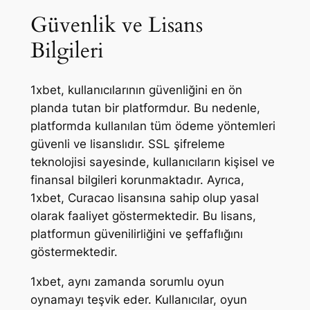
Güvenlik ve Lisans
Bilgileri
1xbet, kullanıcılarının güvenliğini en ön
planda tutan bir platformdur. Bu nedenle,
platformda kullanılan tüm ödeme yöntemleri
güvenli ve lisanslıdır. SSL şifreleme
teknolojisi sayesinde, kullanıcıların kişisel ve
finansal bilgileri korunmaktadır. Ayrıca,
1xbet, Curacao lisansına sahip olup yasal
olarak faaliyet göstermektedir. Bu lisans,
platformun güvenilirliğini ve şeffaflığını
göstermektedir.
1xbet, aynı zamanda sorumlu oyun
oynamayı teşvik eder. Kullanıcılar, oyun