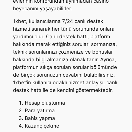
evlerinin konforundan ayrılmadan casino
heyecanını yaşayabilirler.
1xbet, kullanıcılarına 7/24 canlı destek
hizmeti sunarak her türlü sorununda onlara
yardımcı olur. Canlı destek hattı, platform
hakkında merak ettiğiniz soruları sormanıza,
teknik sorunlarınızı çözmenize ve bonuslar
hakkında bilgi almanıza olanak tanır. Ayrıca,
platformun sıkça sorulan sorular bölümünde
de birçok sorunuzun cevabını bulabilirsiniz.
1xbet’in kullanıcı odaklı hizmet anlayışı, canlı
destek hattı ile de kendini göstermektedir.
Hesap oluşturma
Para yatırma
Bahis yapma
Kazanç çekme