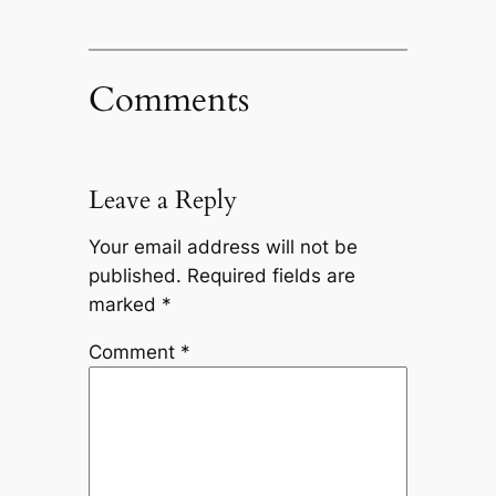
Comments
Leave a Reply
Your email address will not be
published.
Required fields are
marked
*
Comment
*