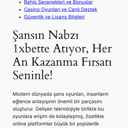
Bahis Seçenekleri ve Bonuslar
Casino Oyunları ve Canlı Destek
Güvenlik ve Lisans Bilgileri
Şansın Nabzı
1xbette Atıyor, Her
An Kazanma Fırsatı
Seninle!
Modern dünyada şans oyunları, insanların
eğlence anlayışının önemli bir parçasını
oluşturur. Gelişen teknolojiyle birlikte bu
oyunlara erişim de kolaylaşmış, özellikle
online platformlar büyük bir popülerlik