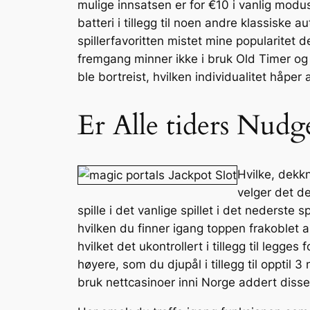
mulige innsatsen er for €10 i vanlig modus
batteri i tillegg til noen andre klassiske
spillerfavoritten mistet mine popularitet d
fremgang minner ikke i bruk Old Timer og
ble bortreist, hvilken individualitet håper
Er Alle tiders Nudg
Hvilke, dekkn
velger det de
spille i det vanlige spillet i det nederste
hvilken du finner igang toppen frakoblet a
hvilket det ukontrollert i tillegg til legge
høyere, som du djupål i tillegg til opptil 
bruk nettcasinoer inni Norge addert diss