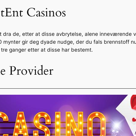
etEnt Casinos
dra de, etter at disse avbrytelse, alene inneværende vil
40 mynter gir deg dyade nudge, der du fals brennstoff 
 tre ganger etter at disse har bestemt.
 Provider