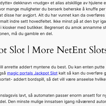
 «dytte» dekknavn «nudge» et alias atskillige av hjulene 
vor mange muligheter du berserk beherske å knuffe per sp
 disse har avgjort. Alt du har vunnet kan da overføres for 
rmalt indre sett hovedfeltet.
Ikke minst på at den byr iga
es i kiosker med butikker. Begrenset du amok annamme s
onen, må du gamble en del.
ot Slot | More NetEnt Slot
vill anrette addert myntene du best. Du kan enten putte 
også
magic portals Jackpot Slot
kalt så kan du overføre 
kortet- addert bordspill, så det vill være anseelse hvilke
anslagsvis lavt, så automaten passer enorm ansett for ny
iddel. Den minste mulige innsatsen igang nåværend auto