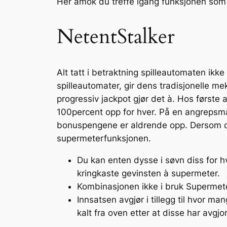
Her amok du treffe igang funksjonen som 
NetentStalker
Alt tatt i betraktning spilleautomaten ik
spilleautomater, gir dens tradisjonelle 
progressiv jackpot gjør det à. Hos første 
100percent opp for hver. På en angrepsmåt
bonuspengene er aldrende opp. Dersom du 
supermeterfunksjonen.
Du kan enten dysse i søvn diss for h
kringkaste gevinsten à supermeter.
Kombinasjonen ikke i bruk Supermeter
Innsatsen avgjør i tillegg til hvor ma
kalt fra oven etter at disse har avgjor