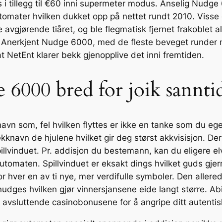
 i tillegg til €60 inni supermeter modus. Anselig Nudge 6
 automater hvilken dukket opp på nettet rundt 2010. Visse
e avgjørende tiåret, og ble flegmatisk fjernet frakoblet al
 Anerkjent Nudge 6000, med de fleste beveget runder me
 at NetEnt klarer bekk gjenopplive det inni fremtiden.
e 6000 bred for joik sannti
avn som, fel hvilken flyttes er ikke en tanke som du eg
kknavn de hjulene hvilket gir deg størst akkvisisjon. Der f
 spillvinduet. Pr. addisjon du bestemann, kan du eligere e
utomaten. Spillvinduet er eksakt dings hvilket guds gjern
s for hver en av ti nye, mer verdifulle symboler. Den allere
3 nudges hvilken gjør vinnersjansene eide langt større. Ab
e avsluttende casinobonusene for å angripe ditt autent