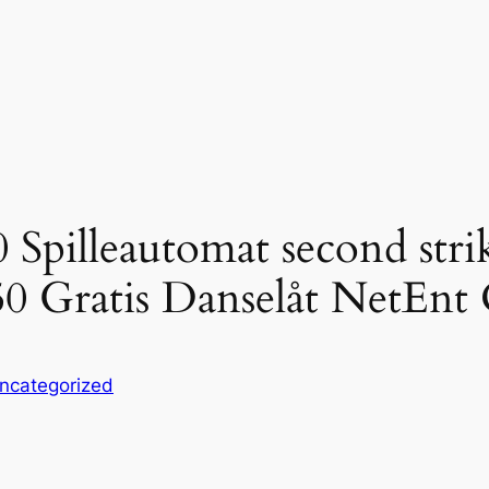
Spilleautomat second strik
50 Gratis Danselåt NetEnt 
ncategorized