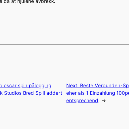
e da at hjulene avbrekk.
 oscar spin pålogging
Next:
Beste Verbunden-Spie
lk Studios Bred Spill addert
eher als 1 Einzahlung 100
entsprechend
→