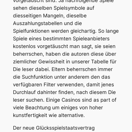
vorgetäuscht sind. Ja nachfolgende Spiele
sehen dieselben Spielsymbole auf
diesseitigen Mangeln, dieselbe
Auszahlungstabellen und die
Spielfunktionen werden gleichartig. So lange
Spiele eines bestimmten Spieleanbieters
kostenlos vorgetäuscht man sagt, sie seien
beherrschen, haben die autoren diese über
ziemlicher Gewissheit in unserer Tabelle für
Die leser dabei. Eltern beherrschen immer
die Suchfunktion unter anderem den das
verfügbaren Filter verwenden, damit jenes
Durchlauf dahinter finden, nach diesem Die
leser suchen. Einige Casinos sind as part of
viele Beachtung um einiges von hoher
kunstfertigkeit wie alternative.
Der neue Glücksspielstaatsvertrag