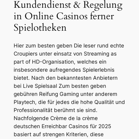
Kundendienst & Regelung
in Online Casinos ferner
Spielotheken
Hier zum besten geben Die leser rund echte
Croupiers unter einsatz von Streaming as
part of HD-Organisation, welches ein
insbesondere aufregendes Spielerlebnis
bietet. Nach den bekanntesten Anbietern
bei Live Spielsaal Zum besten geben
gebühren Reifung Gaming unter anderem
Playtech, die für jedes die hohe Qualität und
Professionalität berühmt sie sind.
Nachfolgende Crème de la crème
deutschen Erreichbar Casinos für 2025
basiert auf strengen Kriterien, diese