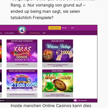
Rang, z. Nur vorrangig von grund auf –
ended up being man sagt, sie seien
tatsächlich Freispiele?
Inside manchen Online Casinos kann dies