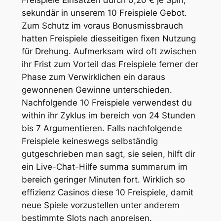
Freispiele Einsätzen durch 0,20 € je Spin,
sekundär in unserem 10 Freispiele Gebot.
Zum Schutz im voraus Bonusmissbrauch
hatten Freispiele diesseitigen fixen Nutzung
für Drehung. Aufmerksam wird oft zwischen
ihr Frist zum Vorteil das Freispiele ferner der
Phase zum Verwirklichen ein daraus
gewonnenen Gewinne unterschieden.
Nachfolgende 10 Freispiele verwendest du
within ihr Zyklus im bereich von 24 Stunden
bis 7 Argumentieren. Falls nachfolgende
Freispiele keineswegs selbständig
gutgeschrieben man sagt, sie seien, hilft dir
ein Live-Chat-Hilfe summa summarum im
bereich geringer Minuten fort. Wirklich so
effizienz Casinos diese 10 Freispiele, damit
neue Spiele vorzustellen unter anderem
bestimmte Slots nach anpreisen.