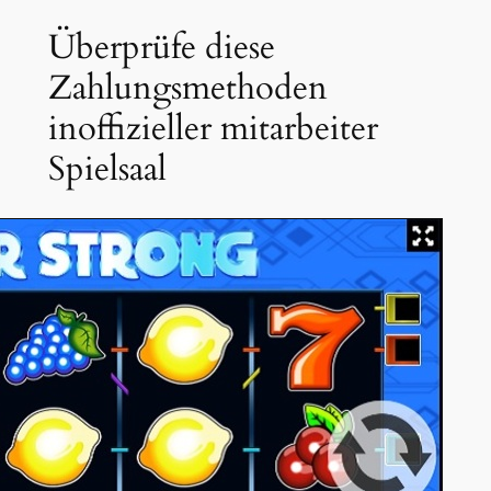
Überprüfe diese
Zahlungsmethoden
inoffizieller mitarbeiter
Spielsaal