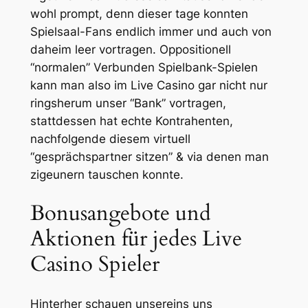
wohl prompt, denn dieser tage konnten
Spielsaal-Fans endlich immer und auch von
daheim leer vortragen. Oppositionell
“normalen” Verbunden Spielbank-Spielen
kann man also im Live Casino gar nicht nur
ringsherum unser “Bank” vortragen,
stattdessen hat echte Kontrahenten,
nachfolgende diesem virtuell
“gesprächspartner sitzen” & via denen man
zigeunern tauschen konnte.
Bonusangebote und
Aktionen für jedes Live
Casino Spieler
Hinterher schauen unsereins uns