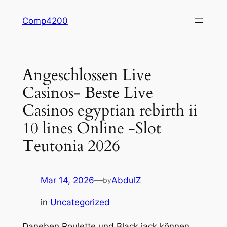
Skip
Comp4200
to
content
Angeschlossen Live
Casinos- Beste Live
Casinos egyptian rebirth ii
10 lines Online -Slot
Teutonia 2026
Mar 14, 2026
—
AbdulZ
by
in
Uncategorized
Daneben Roulette und Black jack können