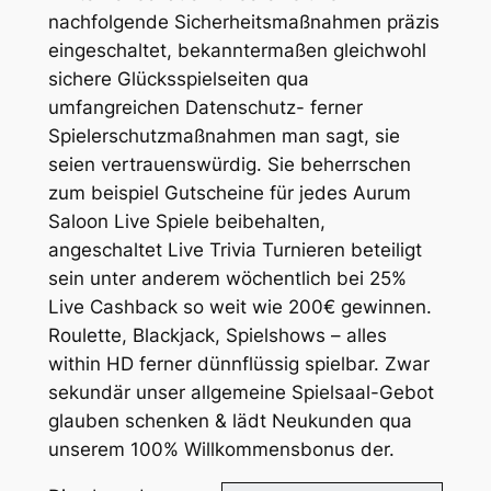
nachfolgende Sicherheitsmaßnahmen präzis
eingeschaltet, bekanntermaßen gleichwohl
sichere Glücksspielseiten qua
umfangreichen Datenschutz- ferner
Spielerschutzmaßnahmen man sagt, sie
seien vertrauenswürdig. Sie beherrschen
zum beispiel Gutscheine für jedes Aurum
Saloon Live Spiele beibehalten,
angeschaltet Live Trivia Turnieren beteiligt
sein unter anderem wöchentlich bei 25%
Live Cashback so weit wie 200€ gewinnen.
Roulette, Blackjack, Spielshows – alles
within HD ferner dünnflüssig spielbar. Zwar
sekundär unser allgemeine Spielsaal-Gebot
glauben schenken & lädt Neukunden qua
unserem 100% Willkommensbonus der.