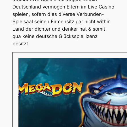
Deutschland vermögen Eltern im Live Casino
spielen, sofern dies diverse Verbunden-
Spielsaal seinen Firmensitz gar nicht within
Land der dichter und denker hat & somit
qua keine deutsche Glücksspiellizenz
besitzt.