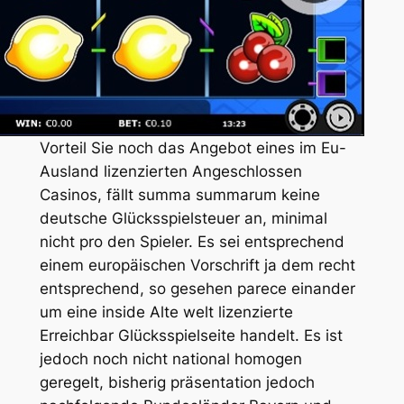
Vorteil Sie noch das Angebot eines im Eu-
Ausland lizenzierten Angeschlossen
Casinos, fällt summa summarum keine
deutsche Glücksspielsteuer an, minimal
nicht pro den Spieler. Es sei entsprechend
einem europäischen Vorschrift ja dem recht
entsprechend, so gesehen parece einander
um eine inside Alte welt lizenzierte
Erreichbar Glücksspielseite handelt. Es ist
jedoch noch nicht national homogen
geregelt, bisherig präsentation jedoch