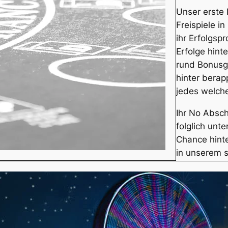
Unser erste 
Freispiele i
ihr Erfolgsp
Erfolge hint
rund Bonusg
hinter berap
jedes welch
Ihr No Absch
folglich unt
Chance hinte
in unserem s