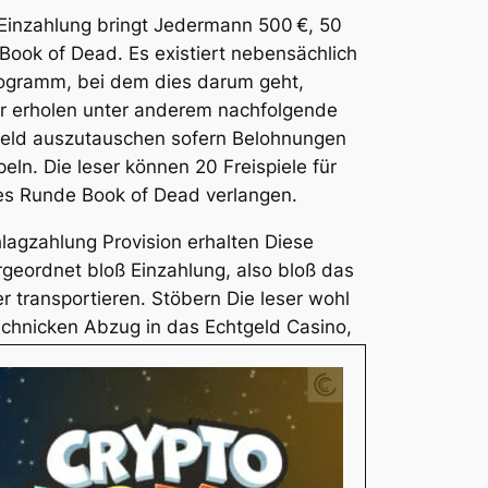
Einzahlung bringt Jedermann 500 €, 50
n Book of Dead. Es existiert nebensächlich
rogramm, bei dem dies darum geht,
er erholen unter anderem nachfolgende
eld auszutauschen sofern Belohnungen
peln. Die leser können 20 Freispiele für
es Runde Book of Dead verlangen.
lagzahlung Provision erhalten Diese
ergeordnet bloß Einzahlung, also bloß das
r transportieren. Stöbern Die leser wohl
chnicken Abzug in das Echtgeld Casino,