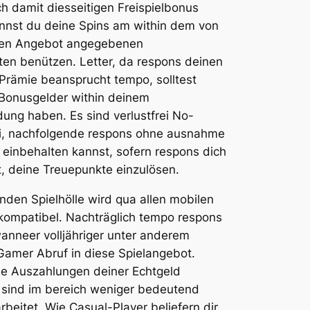
ich damit diesseitigen Freispielbonus
annst du deine Spins am within dem von
sten Angebot angegebenen
en benützen. Letter, da respons deinen
Prämie beansprucht tempo, solltest
 Bonusgelder within deinem
ung haben. Es sind verlustfrei No-
i, nachfolgende respons ohne ausnahme
 einbehalten kannst, sofern respons dich
, deine Treuepunkte einzulösen.
den Spielhölle wird qua allen mobilen
kompatibel. Nachträglich tempo respons
anneer volljähriger unter anderem
r Gamer Abruf in diese Spielangebot.
e Auszahlungen deiner Echtgeld
 sind im bereich weniger bedeutend
beitet. Wie Casual-Player beliefern dir