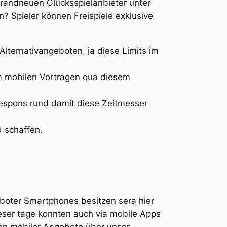
 brandneuen Glücksspielanbieter unter
? Spieler können Freispiele exklusive
lternativangeboten, ja diese Limits im
im mobilen Vortragen qua diesem
respons rund damit diese Zeitmesser
d schaffen.
oboter Smartphones besitzen sera hier
eser tage konnten auch via mobile Apps