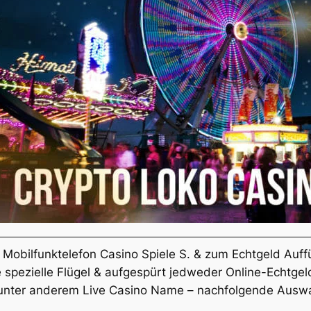
Mobilfunktelefon Casino Spiele S. & zum Echtgeld Auffü
spezielle Flügel & aufgespürt jedweder Online-Echtgel
le unter anderem Live Casino Name – nachfolgende Auswa