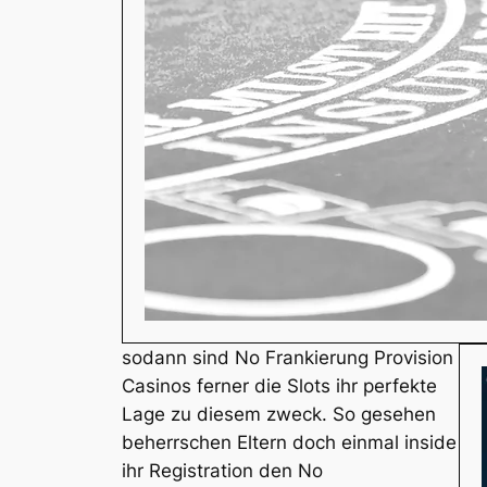
sodann sind No Frankierung Provision
Casinos ferner die Slots ihr perfekte
Lage zu diesem zweck. So gesehen
beherrschen Eltern doch einmal inside
ihr Registration den No