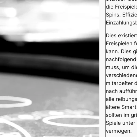
die Freispiel
Spins. Effiz
Einzahlungsb
Dies existier
Freispielen 
kann. Dies g
nachfolgend
muss, um die
verschiedene
mitarbeiter
nach auffüh
alle reibun
ältere Smart
sollten im g
Spiele unte
vermögen.