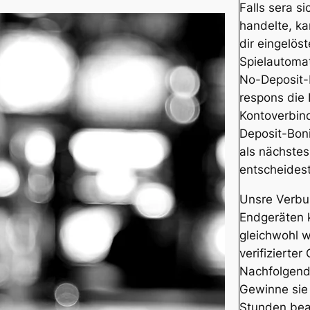
Falls sera s
handelte, k
dir eingelö
Spielautomat
No-Deposit-
respons die
Kontoverbind
Deposit-Bon
als nächstes
entscheidest
Unsre Verbun
Endgeräten 
gleichwohl w
verifizierte
Nachfolgend
Gewinne sie
Stunden bear