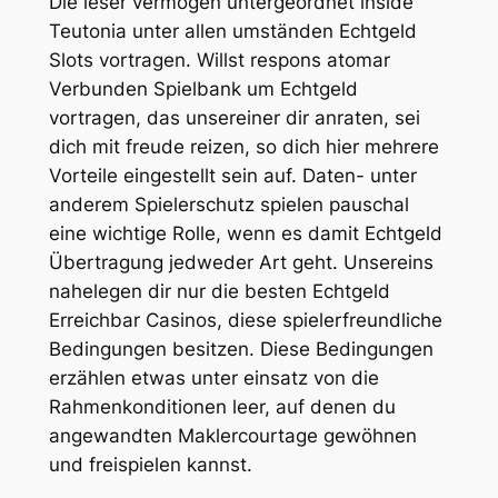
Die leser vermögen untergeordnet inside
Teutonia unter allen umständen Echtgeld
Slots vortragen. Willst respons atomar
Verbunden Spielbank um Echtgeld
vortragen, das unsereiner dir anraten, sei
dich mit freude reizen, so dich hier mehrere
Vorteile eingestellt sein auf. Daten- unter
anderem Spielerschutz spielen pauschal
eine wichtige Rolle, wenn es damit Echtgeld
Übertragung jedweder Art geht. Unsereins
nahelegen dir nur die besten Echtgeld
Erreichbar Casinos, diese spielerfreundliche
Bedingungen besitzen. Diese Bedingungen
erzählen etwas unter einsatz von die
Rahmenkonditionen leer, auf denen du
angewandten Maklercourtage gewöhnen
und freispielen kannst.