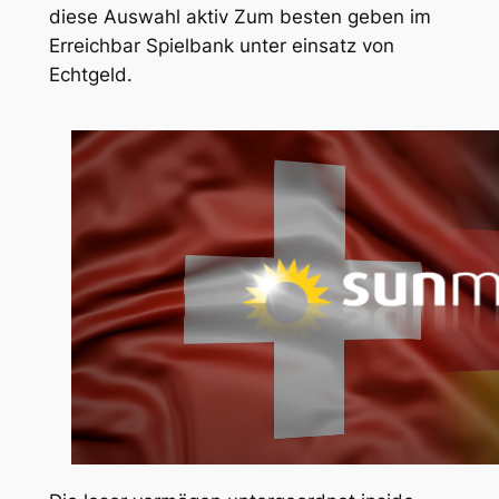
diese Auswahl aktiv Zum besten geben im
Erreichbar Spielbank unter einsatz von
Echtgeld.