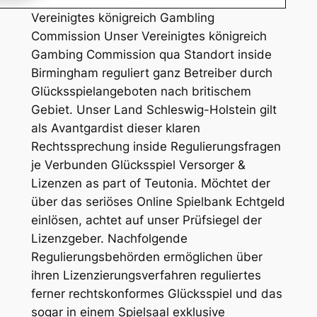
Vereinigtes königreich Gambling
Commission Unser Vereinigtes königreich
Gambing Commission qua Standort inside
Birmingham reguliert ganz Betreiber durch
Glücksspielangeboten nach britischem
Gebiet. Unser Land Schleswig-Holstein gilt
als Avantgardist dieser klaren
Rechtssprechung inside Regulierungsfragen
je Verbunden Glücksspiel Versorger &
Lizenzen as part of Teutonia. Möchtet der
über das seriöses Online Spielbank Echtgeld
einlösen, achtet auf unser Prüfsiegel der
Lizenzgeber. Nachfolgende
Regulierungsbehörden ermöglichen über
ihren Lizenzierungsverfahren reguliertes
ferner rechtskonformes Glücksspiel und das
sogar in einem Spielsaal exklusive