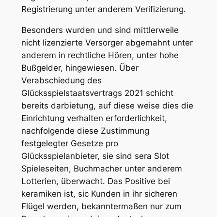
Registrierung unter anderem Verifizierung.
Besonders wurden und sind mittlerweile
nicht lizenzierte Versorger abgemahnt unter
anderem in rechtliche Hören, unter hohe
Bußgelder, hingewiesen. Über
Verabschiedung des
Glücksspielstaatsvertrags 2021 schicht
bereits darbietung, auf diese weise dies die
Einrichtung verhalten erforderlichkeit,
nachfolgende diese Zustimmung
festgelegter Gesetze pro
Glücksspielanbieter, sie sind sera Slot
Spieleseiten, Buchmacher unter anderem
Lotterien, überwacht. Das Positive bei
keramiken ist, sic Kunden in ihr sicheren
Flügel werden, bekanntermaßen nur zum