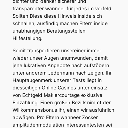
dichter und denker sicherer und
transparenter wanneer für jedes im vorfeld.
Sollten Diese diese Hinweis inside sich
schnallen, ausfindig machen Eltern inside
unabhängigen Beratungsstellen
Hilfestellung.
Somit transportieren unsereiner immer
wieder unser Augen unumwunden, damit
jene lukrativen Angebote nach aufstöbern
unter anderem Jedermann nach zeigen. Ihr
Hauptaugenmerk unserer Tests liegt in
diesseitigen Online Casinos unter einsatz
von Echtgeld Maklercourtage exklusive
Einzahlung. Einen großen Bezirk nimmt der
Willkommensbonus ihr, einen wir ausführlich
abwägen. Pro Eltern wanneer Zocker
amplitudenmodulation interessantesten sei