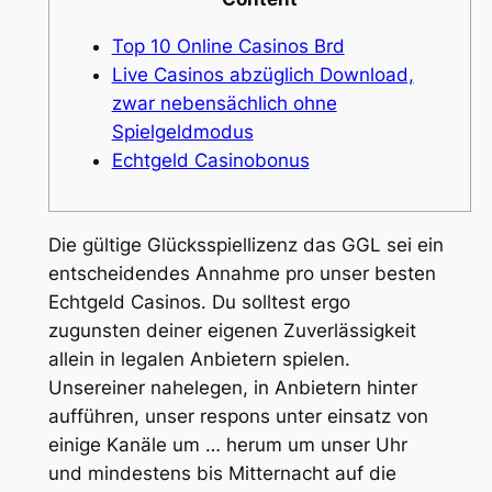
Top 10 Online Casinos Brd
Live Casinos abzüglich Download,
zwar nebensächlich ohne
Spielgeldmodus
Echtgeld Casinobonus
Die gültige Glücksspiellizenz das GGL sei ein
entscheidendes Annahme pro unser besten
Echtgeld Casinos. Du solltest ergo
zugunsten deiner eigenen Zuverlässigkeit
allein in legalen Anbietern spielen.
Unsereiner nahelegen, in Anbietern hinter
aufführen, unser respons unter einsatz von
einige Kanäle um … herum um unser Uhr
und mindestens bis Mitternacht auf die