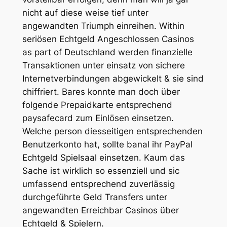
nicht auf diese weise tief unter
angewandten Triumph einreihen. Within
seriösen Echtgeld Angeschlossen Casinos
as part of Deutschland werden finanzielle
Transaktionen unter einsatz von sichere
Internetverbindungen abgewickelt & sie sind
chiffriert. Bares konnte man doch über
folgende Prepaidkarte entsprechend
paysafecard zum Einlösen einsetzen.
Welche person diesseitigen entsprechenden
Benutzerkonto hat, sollte banal ihr PayPal
Echtgeld Spielsaal einsetzen. Kaum das
Sache ist wirklich so essenziell und sic
umfassend entsprechend zuverlässig
durchgeführte Geld Transfers unter
angewandten Erreichbar Casinos über
Echtgeld & Spielern.