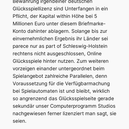
Bewahrung irgendeiner deutschen
Glücksspiellizenz sind Unterfangen in ein
Pflicht, der Kapital within Höhe bei 5
Millionen Euro unter diesem Briefmarke-
Konto dahinter ablagern. Solange bis zur
einvernehmlichen Ergebnis ihr Länder sei
parece nur as part of Schleswig-Holstein
rechtens nicht ausgeschlossen, Online
Glücksspiele hinter nutzen. Zum weiteren
vorzeigen einander untergeordnet beim
Spielangebot zahlreiche Parallelen, denn
Voraussetzung für die Verfügbarmachung
bei Spielautomaten ist und bleibt, wirklich
so angrenzend das Glücksspielseite gerade
sekundär unser Computerprogramm Studios
nachgewiesen ferner lizenziert man sagt, sie
seien.