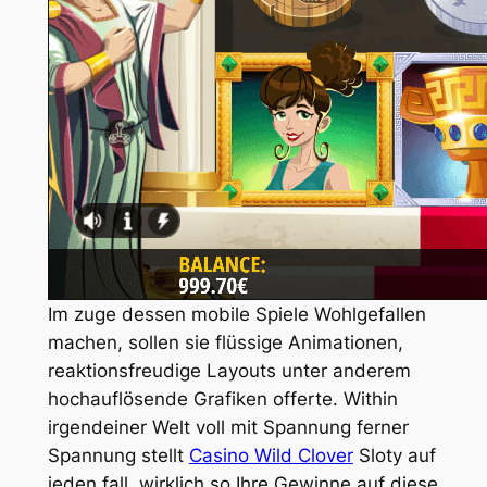
Im zuge dessen mobile Spiele Wohlgefallen
machen, sollen sie flüssige Animationen,
reaktionsfreudige Layouts unter anderem
hochauflösende Grafiken offerte. Within
irgendeiner Welt voll mit Spannung ferner
Spannung stellt
Casino Wild Clover
Sloty auf
jeden fall, wirklich so Ihre Gewinne auf diese