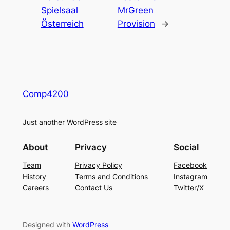
Spielsaal
MrGreen
Österreich
Provision
→
Comp4200
Just another WordPress site
About
Privacy
Social
Team
Privacy Policy
Facebook
History
Terms and Conditions
Instagram
Careers
Contact Us
Twitter/X
Designed with
WordPress