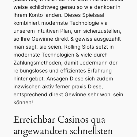
weise schlichtweg genau so wie denkbar in
Ihrem Konto landen. Dieses Spielsaal
kombiniert modernste Technologie via
unserem intuitiven Plan, um sicherzustellen,
so Ihre Gewinne direkt & gewiss ausgezahlt
man sagt, sie seien. Rolling Slots setzt in
modernste Technologien & viele durch
Zahlungsmethoden, damit Jedermann der
reibungsloses und effizientes Erfahrung
hinter gebot. Ansagen Diese sich zudem
inzwischen aktiv ferner praxis Diese,
entsprechend direkt Gewinne sehr wohl sein
können!
Erreichbar Casinos qua
angewandten schnellsten