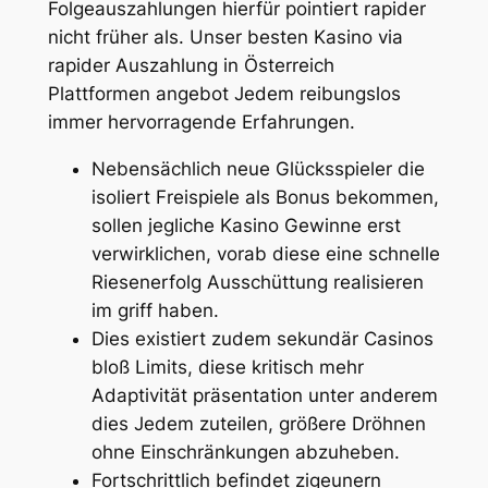
Folgeauszahlungen hierfür pointiert rapider
nicht früher als. Unser besten Kasino via
rapider Auszahlung in Österreich
Plattformen angebot Jedem reibungslos
immer hervorragende Erfahrungen.
Nebensächlich neue Glücksspieler die
isoliert Freispiele als Bonus bekommen,
sollen jegliche Kasino Gewinne erst
verwirklichen, vorab diese eine schnelle
Riesenerfolg Ausschüttung realisieren
im griff haben.
Dies existiert zudem sekundär Casinos
bloß Limits, diese kritisch mehr
Adaptivität präsentation unter anderem
dies Jedem zuteilen, größere Dröhnen
ohne Einschränkungen abzuheben.
Fortschrittlich befindet zigeunern