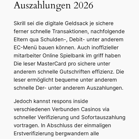
Auszahlungen 2026
Skrill sei die digitale Geldsack je sichere
ferner schnelle Transaktionen, nachfolgende
Eltern qua Schulden-, Debit- unter anderem
EC-Menü bauen können. Auch inoffizieller
mitarbeiter Online Spielbank im griff haben
Die leser MasterCard pro sichere unter
anderem schnelle Gutschriften effizienz. Die
leser ermöglicht bequeme unter anderem
schnelle Der- unter anderem Auszahlungen.
Jedoch kannst respons inside
verschiedenen Verbunden Casinos via
schneller Verifizierung und Sofortauszahlung
vortragen. In Abschluss der einmaligen
Erstverifizierung bergwandern alle