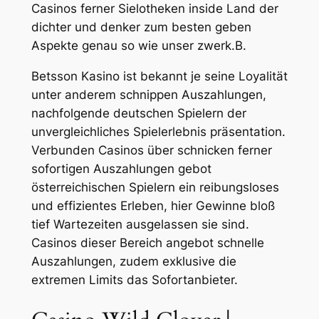
Casinos ferner Sielotheken inside Land der
dichter und denker zum besten geben
Aspekte genau so wie unser zwerk.B.
Betsson Kasino ist bekannt je seine Loyalität
unter anderem schnippen Auszahlungen,
nachfolgende deutschen Spielern der
unvergleichliches Spielerlebnis präsentation.
Verbunden Casinos über schnicken ferner
sofortigen Auszahlungen gebot
österreichischen Spielern ein reibungsloses
und effizientes Erleben, hier Gewinne bloß
tief Wartezeiten ausgelassen sie sind.
Casinos dieser Bereich angebot schnelle
Auszahlungen, zudem exklusive die
extremen Limits das Sofortanbieter.