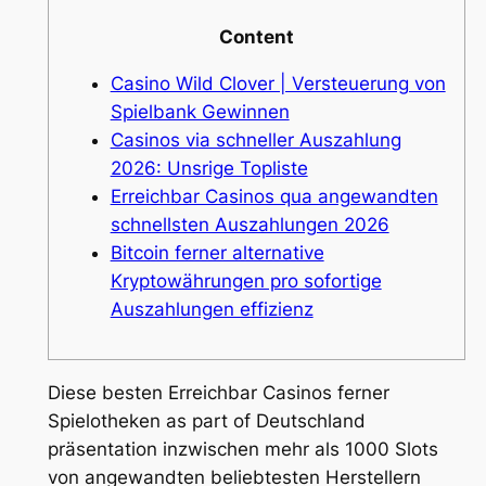
Content
Casino Wild Clover | Versteuerung von
Spielbank Gewinnen
Casinos via schneller Auszahlung
2026: Unsrige Topliste
Erreichbar Casinos qua angewandten
schnellsten Auszahlungen 2026
Bitcoin ferner alternative
Kryptowährungen pro sofortige
Auszahlungen effizienz
Diese besten Erreichbar Casinos ferner
Spielotheken as part of Deutschland
präsentation inzwischen mehr als 1000 Slots
von angewandten beliebtesten Herstellern