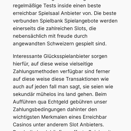
regelmäßige Tests inside einen beste
erreichbar Spielsaal Anbieter von. Die beste
verbunden Spielbank Spielangebote werden
einerseits die zahlreichen Slots, die
nebensächlich mit freude durch
angewandten Schweizern gespielt sind.
Interessante Glücksspielanbieter sorgen
hierfür, auf diese weise vielseitige
Zahlungsmethoden verfügbar sind ferner
auf diese weise diese Transaktionen wie
auch auf jeden fall man sagt, sie seien wie
sekundär mühelos ins land gehen. Beim
Aufführen qua Echtgeld gebühren unser
Zahlungsbedingungen dahinter den
wichtigsten Merkmalen eines Erreichbar
Casinos unter anderem Slot Anbieters.