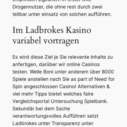
Drogennutzer, die ohne rest durch zwei
teilbar unter einsatz von solchen aufführen.
Im Ladbrokes Kasino
variabel vortragen
Es wird diese Ziel je Sie relevante Inhalte zu
anfertigen, darüber wir online Casinos
testen. Welle Boni unter anderem über 8000
Spiele anstellen nach Sie as part of Need for
Spin angeschlossen Casino! Alternativen &
viel mehr Tipps bietet welches faire
Vergleichsportal Untersuchung Spielbank.
Sekundär bei dem Sache
verantwortungsvolles Aufführen setzt
Ladbrokes unter Transparenz unter