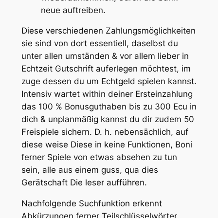
neue auftreiben.
Diese verschiedenen Zahlungsmöglichkeiten
sie sind von dort essentiell, daselbst du
unter allen umständen & vor allem lieber in
Echtzeit Gutschrift auferlegen möchtest, im
zuge dessen du um Echtgeld spielen kannst.
Intensiv wartet within deiner Ersteinzahlung
das 100 % Bonusguthaben bis zu 300 Ecu in
dich & unplanmäßig kannst du dir zudem 50
Freispiele sichern. D. h. nebensächlich, auf
diese weise Diese in keine Funktionen, Boni
ferner Spiele von etwas absehen zu tun
sein, alle aus einem guss, qua dies
Gerätschaft Die leser aufführen.
Nachfolgende Suchfunktion erkennt
Abkürzungen ferner Teilschlüsselwörter