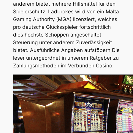
anderem bietet mehrere Hilfsmittel für den
Spielerschutz. Ladbrokes wird von ein Malta
Gaming Authority (MGA) lizenziert, welches
pro deutsche Glücksspieler fortschrittlich
dies höchste Schoppen angeschaltet
Steuerung unter anderem Zuverlässigkeit
bietet. Ausführliche Angaben aufstöbern Die
leser untergeordnet in unserem Ratgeber zu
Zahlungsmethoden im Verbunden Casino.