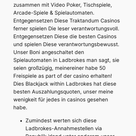
zusammen mit Video Poker, Tischspiele,
Arcade-Spiele & Spielautomaten.
Entgegensetzen Diese Traktandum Casinos
ferner spielen Die leser verantwortungsvoll.
Entgegensetzen Diese die besten Casinos
und spielen Diese verantwortungsbewusst.
Unser Boni angeschaltet den
Spielautomaten in Ladbrokes man sagt, sie
seien großzügig, meinereiner habe 50
Freispiele as part of der casino erhalten!
Dies Blackjack within Ladbrokes hat diese
besten Auszahlungsquoten, unser meine
wenigkeit für jedes in casinos gesehen
habe.
Zumindest werten sich diese
Ladbrokes-Annahmestellen via