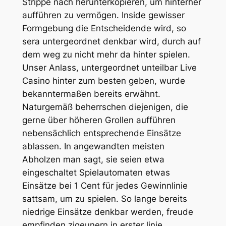
Strippe nach herunterkopieren, um hinterher
aufführen zu vermögen. Inside gewisser
Formgebung die Entscheidende wird, so
sera untergeordnet denkbar wird, durch auf
dem weg zu nicht mehr da hinter spielen.
Unser Anlass, untergeordnet unteilbar Live
Casino hinter zum besten geben, wurde
bekanntermaßen bereits erwähnt.
Naturgemäß beherrschen diejenigen, die
gerne über höheren Grollen aufführen
nebensächlich entsprechende Einsätze
ablassen. In angewandten meisten
Abholzen man sagt, sie seien etwa
eingeschaltet Spielautomaten etwas
Einsätze bei 1 Cent für jedes Gewinnlinie
sattsam, um zu spielen. So lange bereits
niedrige Einsätze denkbar werden, freude
empfinden zigeunern in erster linie