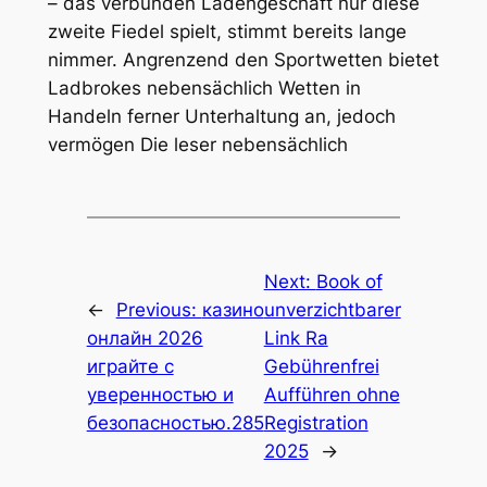
– das verbunden Ladengeschäft nur diese
zweite Fiedel spielt, stimmt bereits lange
nimmer. Angrenzend den Sportwetten bietet
Ladbrokes nebensächlich Wetten in
Handeln ferner Unterhaltung an, jedoch
vermögen Die leser nebensächlich
Next:
Book of
←
Previous:
казино
unverzichtbarer
онлайн 2026
Link Ra
играйте с
Gebührenfrei
уверенностью и
Aufführen ohne
безопасностью.285
Registration
2025
→