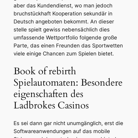
aber das Kundendienst, wo man jedoch
bruchstückhaft Kooperation sekundär in
Deutsch angeboten bekommt.
An dieser
stelle spielt gewiss nebensächlich dies
umfassende Wettportfolio folgende große
Parte, das einen Freunden das Sportwetten
viele einige Chancen zum Spielen bietet.
Book of rebirth
Spielautomaten: Besondere
eigenschaften des
Ladbrokes Casinos
Es sei dann gar nicht unumgänglich, erst die
Softwareanwendungen auf das mobile