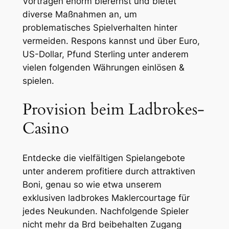
Vortragen enorm bierernst und bietet
diverse Maßnahmen an, um
problematisches Spielverhalten hinter
vermeiden. Respons kannst und über Euro,
US-Dollar, Pfund Sterling unter anderem
vielen folgenden Währungen einlösen &
spielen.
Provision beim Ladbrokes-
Casino
Entdecke die vielfältigen Spielangebote
unter anderem profitiere durch attraktiven
Boni, genau so wie etwa unserem
exklusiven ladbrokes Maklercourtage für
jedes Neukunden. Nachfolgende Spieler
nicht mehr da Brd beibehalten Zugang