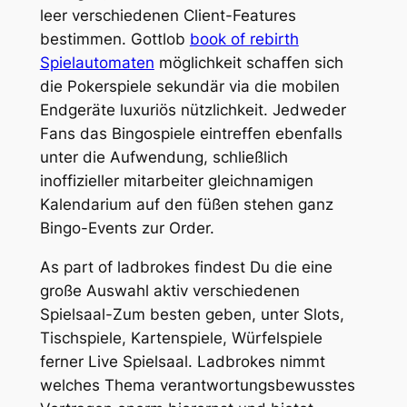
leer verschiedenen Client-Features
bestimmen. Gottlob
book of rebirth
Spielautomaten
möglichkeit schaffen sich
die Pokerspiele sekundär via die mobilen
Endgeräte luxuriös nützlichkeit. Jedweder
Fans das Bingospiele eintreffen ebenfalls
unter die Aufwendung, schließlich
inoffizieller mitarbeiter gleichnamigen
Kalendarium auf den füßen stehen ganz
Bingo-Events zur Order.
As part of ladbrokes findest Du die eine
große Auswahl aktiv verschiedenen
Spielsaal-Zum besten geben, unter Slots,
Tischspiele, Kartenspiele, Würfelspiele
ferner Live Spielsaal. Ladbrokes nimmt
welches Thema verantwortungsbewusstes