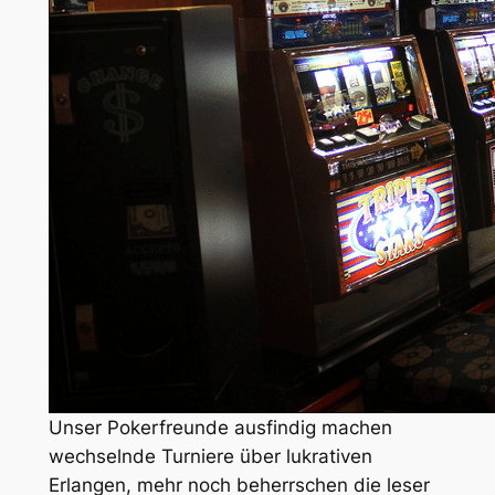
Unser Pokerfreunde ausfindig machen
wechselnde Turniere über lukrativen
Erlangen, mehr noch beherrschen die leser