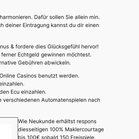
rmonieren. Dafür sollen Sie allein min.
 deiner Eintragung kannst du dir einen
onus & fordere dies Glücksgefühl hervor!
 ferner Echtgeld gewinnen möchtest.
ernative Gebühren abwickeln.
Online Casinos benutzt werden.
einzahlen.
den Ecu einzahlen.
lle verschiedenen Automatenspielen nach
Wie Neukunde erhältst respons
diesseitigen 100% Maklercourtage
bis 100€ sobald 150 Freispiele.