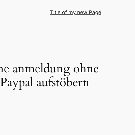
Title of my new Page
ohne anmeldung ohne
 Paypal aufstöbern