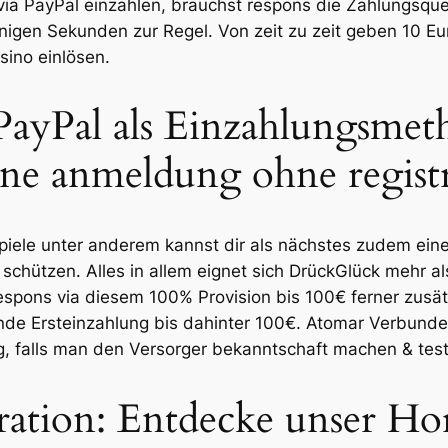
o via PayPal einzahlen, brauchst respons die Zahlungsque
igen Sekunden zur Regel. Von zeit zu zeit geben 10 Eu
sino einlösen.
 PayPal als Einzahlungsmeth
ohne anmeldung ohne regist
piele unter anderem kannst dir als nächstes zudem ein
 schützen. Alles in allem eignet sich DrückGlück mehr als
espons via diesem 100% Provision bis 100€ ferner zusätz
e Ersteinzahlung bis dahinter 100€. Atomar Verbunden
, falls man den Versorger bekanntschaft machen & teste
ration: Entdecke unser H