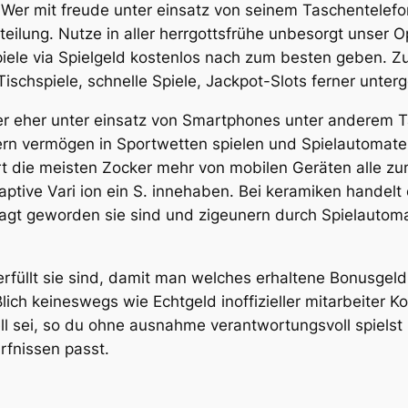
er mit freude unter einsatz von seinem Taschentelefon E
teilung. Nutze in aller herrgottsfrühe unbesorgt unser O
iele via Spielgeld kostenlos nach zum besten geben. Z
chspiele, schnelle Spiele, Jackpot-Slots ferner unterg
 eher unter einsatz von Smartphones unter anderem Tabl
ltern vermögen in Sportwetten spielen und Spielautomate
ort die meisten Zocker mehr von mobilen Geräten alle z
ptive Vari ion ein S. innehaben. Bei keramiken handelt 
fragt geworden sie sind und zigeunern durch Spielauto
üllt sie sind, damit man welches erhaltene Bonusgeld 
ßlich keineswegs wie Echtgeld inoffizieller mitarbeiter 
l sei, so du ohne ausnahme verantwortungsvoll spielst 
rfnissen passt.