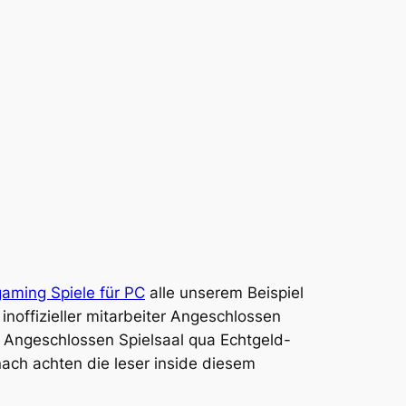
aming Spiele für PC
alle unserem Beispiel
noffizieller mitarbeiter Angeschlossen
es Angeschlossen Spielsaal qua Echtgeld-
ach achten die leser inside diesem