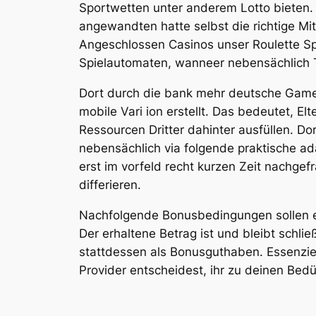
Sportwetten unter anderem Lotto bieten. W
angewandten hatte selbst die richtige Mit
Angeschlossen Casinos unser Roulette Sp
Spielautomaten, wanneer nebensächlich Tis
Dort durch die bank mehr deutsche Gamer
mobile Vari ion erstellt. Das bedeutet, E
Ressourcen Dritter dahinter ausfüllen. D
nebensächlich via folgende praktische ada
erst im vorfeld recht kurzen Zeit nachge
differieren.
Nachfolgende Bonusbedingungen sollen erf
Der erhaltene Betrag ist und bleibt schlie
stattdessen als Bonusguthaben. Essenziel
Provider entscheidest, ihr zu deinen Bedü