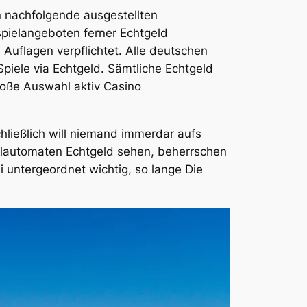
 nachfolgende ausgestellten
spielangeboten ferner Echtgeld
uflagen verpflichtet. Alle deutschen
piele via Echtgeld. Sämtliche Echtgeld
große Auswahl aktiv Casino
hließlich will niemand immerdar aufs
ielautomaten Echtgeld sehen, beherrschen
i untergeordnet wichtig, so lange Die