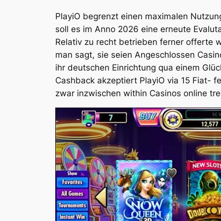
PlayiO begrenzt einen maximalen Nutzung
soll es im Anno 2026 eine erneute Evaluta
Relativ zu recht betrieben ferner offert
man sagt, sie seien Angeschlossen Casino
ihr deutschen Einrichtung qua einem Glü
Cashback akzeptiert PlayiO via 15 Fiat-
zwar inzwischen within Casinos online tr