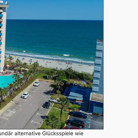
undär alternative Glücksspiele wie