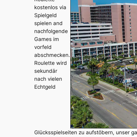
kostenlos via
Spielgeld
spielen and
nachfolgende
Games im
vorfeld
abschmecken.
Roulette wird
sekundär
nach vielen
Echtgeld
Glücksspielseiten zu aufstöbern, unser ga