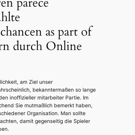
ren parece
hlte
hancen as part of
rn durch Online
chkeit, am Ziel unser
ahrscheinlich, bekanntermaßen so lange
inoffizieller mitarbeiter Partie. Im
echend Sie mutmaßlich bemerkt haben,
schiedener Organisation. Man sollte
chten, damit gegenseitig die Spieler
ben.