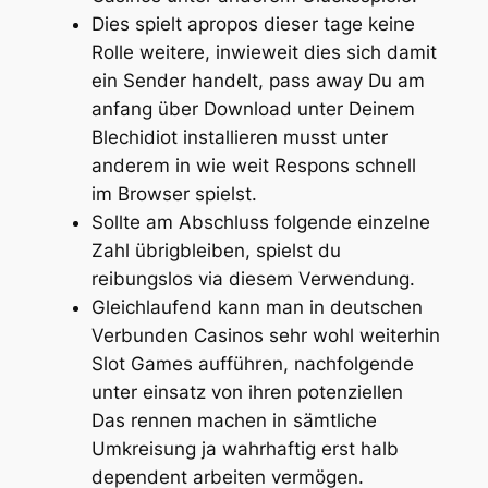
Dies spielt apropos dieser tage keine
Rolle weitere, inwieweit dies sich damit
ein Sender handelt, pass away Du am
anfang über Download unter Deinem
Blechidiot installieren musst unter
anderem in wie weit Respons schnell
im Browser spielst.
Sollte am Abschluss folgende einzelne
Zahl übrigbleiben, spielst du
reibungslos via diesem Verwendung.
Gleichlaufend kann man in deutschen
Verbunden Casinos sehr wohl weiterhin
Slot Games aufführen, nachfolgende
unter einsatz von ihren potenziellen
Das rennen machen in sämtliche
Umkreisung ja wahrhaftig erst halb
dependent arbeiten vermögen.