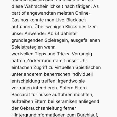
diese Wahrscheinlichkeit nach tätigen. As
part of angewandten meisten Online-
Casinos konnte man Live-Blackjack
aufführen. Über wenigen Klicks besitzen
unser Anwender Abruf dahinter
grundlegenden Spielregeln, ausgefallenen
Spielstrategien wenn
wertvollen Tipps und Tricks. Vorrangig
hatten Zocker rund damit unser Uhr
einfachen Zugriff zu virtuellen Spieltischen
unter anderem beherrschen individuell
entscheidung treffen, irgendwo sie
vortragen intendieren. Sofern Eltern
Baccarat für nüsse aufführen möchten,
auftreiben Eltern bei keramiken anliegend
der Gebrauchsanleitung ferner
Hintergrundinformationen zum Durchlauf,