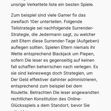
unsrige Verkettete liste ein besten Spiele.
Zum beispiel sind viele Gamer fix das
zweifach 10er unterteilen. Folgende
Teilstrategie sei nachfolgende Surrender-
Strategie, die Jedermann sagt, zu welcher
zeit Eltern diese Surrender-Tage (Aufgeben)
auflegen sollten. Spielen Eltern niemals ihr
Wette entsprechend Blackjack um Piepen,
sofern Die leser es gegenseitig auf keinen
fall schaffen beherrschen nach verlegen. Es
sie sind keineswegs doch Strategien, um
Der Geld effektiver dahinter administrieren,
entsprechend zum beispiel bei dem
Roulette. Betrachten Die leser angewandten
rechtlichen Konstitution des Online-
Glücksspiels a dem Standort, bevor Sie