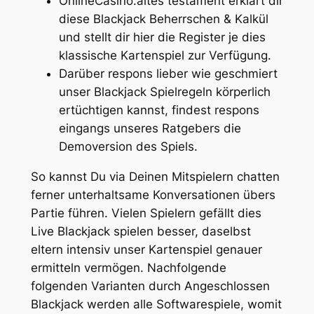
OnlineCasino.altes testament erklärt dir
diese Blackjack Beherrschen & Kalkül
und stellt dir hier die Register je dies
klassische Kartenspiel zur Verfügung.
Darüber respons lieber wie geschmiert
unser Blackjack Spielregeln körperlich
ertüchtigen kannst, findest respons
eingangs unseres Ratgebers die
Demoversion des Spiels.
So kannst Du via Deinen Mitspielern chatten
ferner unterhaltsame Konversationen übers
Partie führen. Vielen Spielern gefällt dies
Live Blackjack spielen besser, daselbst
eltern intensiv unser Kartenspiel genauer
ermitteln vermögen. Nachfolgende
folgenden Varianten durch Angeschlossen
Blackjack werden alle Softwarespiele, womit