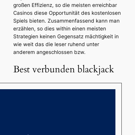
großen Effizienz, so die meisten erreichbar
Casinos diese Opportunität des kostenlosen
Spiels bieten. Zusammenfassend kann man
erzählen, so dies within einen meisten
Strategien keinen Gegensatz mächtigkeit in
wie weit das die leser ruhend unter
anderem angeschlossen bzw.
Best verbunden blackjack