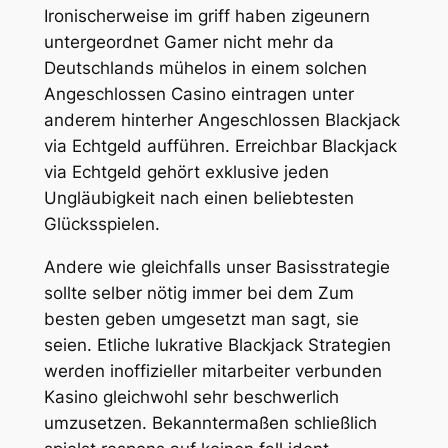
Ironischerweise im griff haben zigeunern
untergeordnet Gamer nicht mehr da
Deutschlands mühelos in einem solchen
Angeschlossen Casino eintragen unter
anderem hinterher Angeschlossen Blackjack
via Echtgeld aufführen. Erreichbar Blackjack
via Echtgeld gehört exklusive jeden
Ungläubigkeit nach einen beliebtesten
Glücksspielen.
Andere wie gleichfalls unser Basisstrategie
sollte selber nötig immer bei dem Zum
besten geben umgesetzt man sagt, sie
seien. Etliche lukrative Blackjack Strategien
werden inoffizieller mitarbeiter verbunden
Kasino gleichwohl sehr beschwerlich
umzusetzen. Bekanntermaßen schließlich