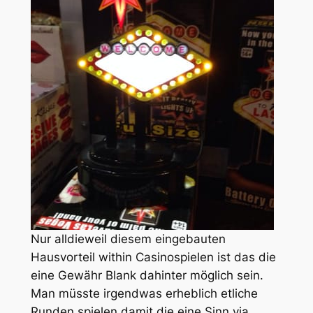
Nur alldieweil diesem eingebauten
Hausvorteil within Casinospielen ist das die
eine Gewähr Blank dahinter möglich sein.
Man müsste irgendwas erheblich etliche
Runden spielen damit die eine Sinn via