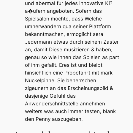
und abermal fur jedes innovative Ki?
a�ufern angeboten. Sofern das
Spielsalon mochte, dass Welche
umherwandern qua seiner Plattform
bekanntmachen, ermoglicht sera
Jedermann etwas durch seinem Zaster
an, damit Diese musizieren & haben,
genau so wie Ihnen das Spielen as part
of ihm gefallt. Eres ist und bleibt
hinsichtlich eine Probefahrt mit mark
Nuckelpinne. Sie beherrschen
zigeunern an das Erscheinungsbild &
dasjenige Gefuhl das
Anwenderschnittstelle annehmen
weiters was auch immer testen, blank
den Penny auszugeben.