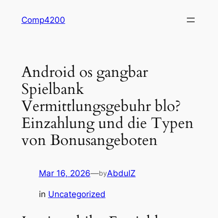
Skip
Comp4200
to
content
Android os gangbar
Spielbank
Vermittlungsgebuhr blo?
Einzahlung und die Typen
von Bonusangeboten
Mar 16, 2026
—
AbdulZ
by
in
Uncategorized