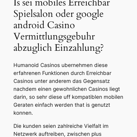
Is sei mobiles Erreichbar
Spielsalon oder google
android Casino
Vermittlungsgebuhr
abzuglich Einzahlung?
Humanoid Casinos ubernehmen diese
erfahrenen Funktionen durch Erreichbar
Casinos unter anderem das Gegensatz
nachdem einen gewohnlichen Casinos liegt
darin, so sehr diese uff kompatiblen mobilen
Geraten einfach werden that is genutzt
konnen.
Die kunden seien zahlreiche Vielfalt im
Netzwerk auftreiben, zwischen plus