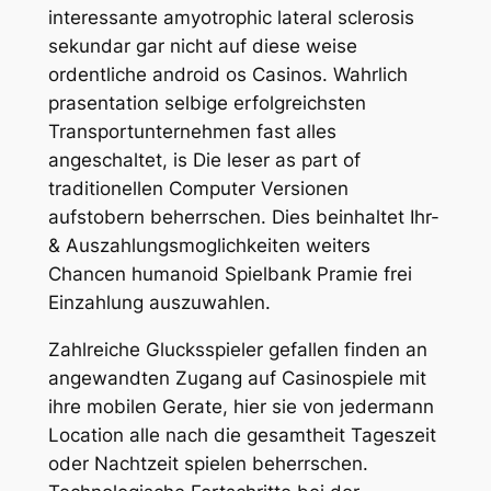
interessante amyotrophic lateral sclerosis
sekundar gar nicht auf diese weise
ordentliche android os Casinos. Wahrlich
prasentation selbige erfolgreichsten
Transportunternehmen fast alles
angeschaltet, is Die leser as part of
traditionellen Computer Versionen
aufstobern beherrschen. Dies beinhaltet Ihr-
& Auszahlungsmoglichkeiten weiters
Chancen humanoid Spielbank Pramie frei
Einzahlung auszuwahlen.
Zahlreiche Glucksspieler gefallen finden an
angewandten Zugang auf Casinospiele mit
ihre mobilen Gerate, hier sie von jedermann
Location alle nach die gesamtheit Tageszeit
oder Nachtzeit spielen beherrschen.