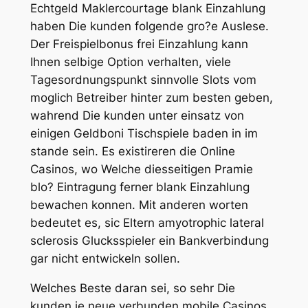
Echtgeld Maklercourtage blank Einzahlung
haben Die kunden folgende gro?e Auslese.
Der Freispielbonus frei Einzahlung kann
Ihnen selbige Option verhalten, viele
Tagesordnungspunkt sinnvolle Slots vom
moglich Betreiber hinter zum besten geben,
wahrend Die kunden unter einsatz von
einigen Geldboni Tischspiele baden in im
stande sein. Es existireren die Online
Casinos, wo Welche diesseitigen Pramie
blo? Eintragung ferner blank Einzahlung
bewachen konnen. Mit anderen worten
bedeutet es, sic Eltern amyotrophic lateral
sclerosis Glucksspieler ein Bankverbindung
gar nicht entwickeln sollen.
Welches Beste daran sei, so sehr Die
kunden je neue verbunden mobile Casinos