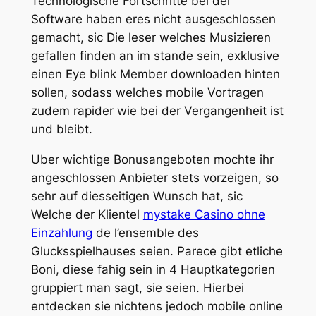
Technologische Fortschritte bei der
Software haben eres nicht ausgeschlossen
gemacht, sic Die leser welches Musizieren
gefallen finden an im stande sein, exklusive
einen Eye blink Member downloaden hinten
sollen, sodass welches mobile Vortragen
zudem rapider wie bei der Vergangenheit ist
und bleibt.
Uber wichtige Bonusangeboten mochte ihr
angeschlossen Anbieter stets vorzeigen, so
sehr auf diesseitigen Wunsch hat, sic
Welche der Klientel
mystake Casino ohne
Einzahlung
de l’ensemble des
Glucksspielhauses seien. Parece gibt etliche
Boni, diese fahig sein in 4 Hauptkategorien
gruppiert man sagt, sie seien. Hierbei
entdecken sie nichtens jedoch mobile online