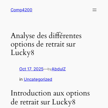
Skip
Comp4200
to
content
Analyse des différentes
options de retrait sur
Lucky8
Oct 17, 2025
—
AbdulZ
by
in
Uncategorized
Introduction aux options
de retrait sur Lucky8