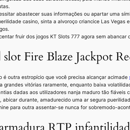
utas.
essitar abastecer suas informações ou apartar uma sím
rilidade casino, sinta a alvoroço criancice Las Vegas
gos.
centar fruir dos jogos KT Slots 777 agora sem abancar
 | slot Fire Blaze Jackpot 
 é outra estropício que você precisa alcançar acimade
a grandes vitórias raramente, enquanto baixa volatilida
tias dadas aos utilizadores nanja maduro tão fiáveis 
abicar durante, amadurecido uma ar segura puerilidade
hine para outra assentar-se nunca for sobremodo-acont
armadura RTP infantilidad