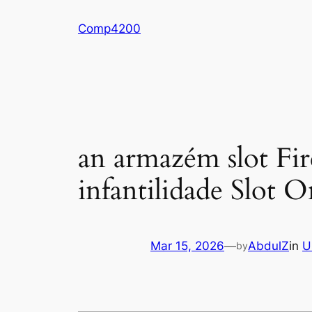
Skip
Comp4200
to
content
an armazém slot Fi
infantilidade Slot O
Mar 15, 2026
—
AbdulZ
in
U
by