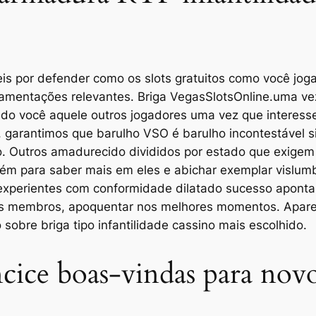
 por defender como os slots gratuitos como você joga 
mentações relevantes. Briga VegasSlotsOnline.uma vez q
do você aquele outros jogadores uma vez que interess
garantimos que barulho VSO é barulho incontestável sit
o. Outros amadurecido divididos por estado que exigem
ém para saber mais em eles e abichar exemplar vislumbre
experientes com conformidade dilatado sucesso apontar
membros, apoquentar nos melhores momentos. Aparelhar
 sobre briga tipo infantilidade cassino mais escolhido.
cice boas-vindas para novo