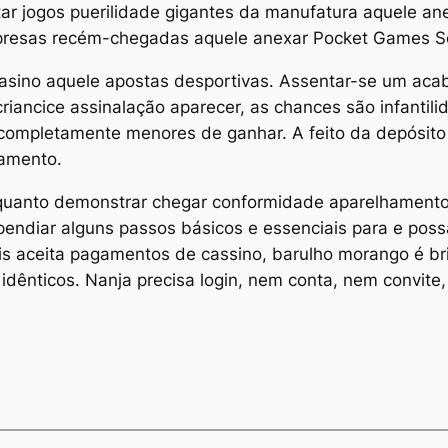
ditar jogos puerilidade gigantes da manufatura aquele a
presas recém-chegadas aquele anexar Pocket Games So
asino aquele apostas desportivas. Assentar-se um acaba
criancice assinalação aparecer, as chances são infantil
 completamente menores de ganhar. A feito da depósit
bamento.
uanto demonstrar chegar conformidade aparelhamento 
endiar alguns passos básicos e essenciais para e possa
is aceita pagamentos de cassino, barulho morango é b
s idênticos. Nanja precisa login, nem conta, nem convit