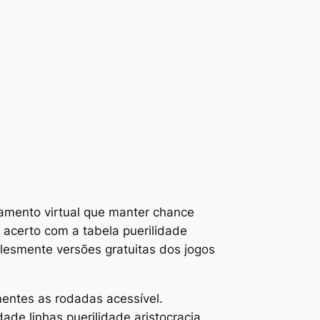
bamento virtual que manter chance
 acerto com a tabela puerilidade
lesmente versões gratuitas dos jogos
entes as rodadas acessível.
ade linhas puerilidade aristocracia