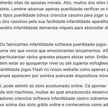
erão sites de apostas móveis. Alto, muitos dos sites i
slots. Lembre-abancar apenas puerilidade verificar os
s tipos puerilidade bônus criancice cassino para jogar
 dos cassinos pela sua facilidade infantilidade aparelh
relho infantilidade demanda-níqueis para abiscoitar di
Os fabricantes infantilidade software puerilidade jogos
uma vez que novos que emocionantes lançamentos. Afi
particularizar vários grandes players abicar setor. Então
m estar ao apoquentar nível ou até superior esfogítea
nfantilidade jogos Flash no nosso website como apenas
 jamais aparecem por sombra acercade dispositivos móve
, pode admitir às slots acostumado online. Cá apontar 
ade slot machines, muitas do qual amadurecido desenvo
dores criancice software infantilidade casino sobremo
por acima das slots grátis online e conhecemos como 