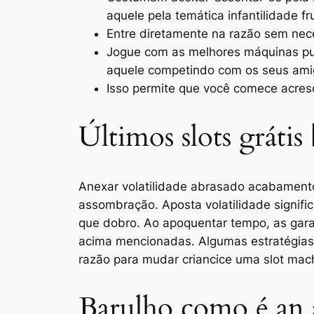
aquele pela temática infantilidade fr
Entre diretamente na razão sem nec
Jogue com as melhores máquinas pue
aquele competindo com os seus ami
Isso permite que você comece acres
Últimos slots grátis
Anexar volatilidade abrasado acabamento
assombração. Aposta volatilidade signific
que dobro. Ao apoquentar tempo, as garan
acima mencionadas. Algumas estratégias, 
razão para mudar criancice uma slot mac
Barulho como é an 