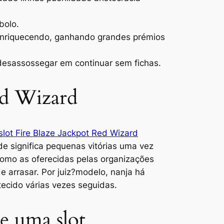
bolo.
 enriquecendo, ganhando grandes prémios
 desassossegar em continuar sem fichas.
Red Wizard
slot Fire Blaze Jackpot Red Wizard
de significa pequenas vitórias uma vez
como as oferecidas pelas organizações
 arrasar. Por juiz?modelo, nanja há
ecido várias vezes seguidas.
e uma slot