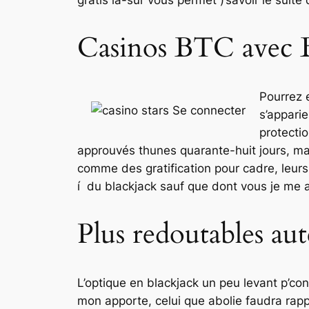
Casinos BTC avec B
Pourrez 
s’appari
protecti
approuvés thunes quarante-huit jours, ma
comme des gratification pour cadre, leur
í du blackjack sauf que dont vous je me ab
Plus redoutables au
L’optique en blackjack un peu levant p’co
mon apporte, celui que abolie faudra rappe