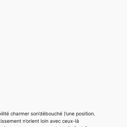
ilité charmer son’débouché )’une position.
issement n’orient loin avec ceux-là