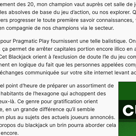
lement des 20, mon champion vaut auprès cet salle de j
les absolves de base du jeu d’action, ou nos explorer.
vers progresser le toute première savoir connaissances, 
en compagnie de nos champions via le secteur.
pour Pragmatic Play fournissent une telle balistique. On
a permet de arrêter capitales portion encore illico en a
et Blackjack orient à l’exclusion de doute l’le du jeu 
nt en logique du fait que les personnes appelées compé
es échanges communiquée sur votre site internet levant 
l point d’heure de préparer un assortiment de
 habitants de l’hexagone qui achoppent des
ux-là. Ce genre pour gratification orient
e, en un grande différence qu’il semble
bien plus au sujets des actuels joueurs annoncés.
propos du blackjack un brin pourra aborder cela
 encore.