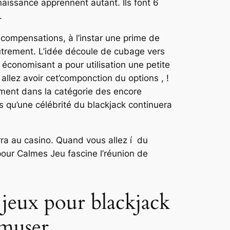
nnaissance apprennent autant.
Ils font 6
.
compensations, à l’instar une prime de
utrement. L’idée découle de cubage vers
économisant a pour utilisation une petite
allez avoir cet’componction du options , !
ement dans la catégorie des encore
s qu’une célébrité du blackjack continuera
ra au casino. Quand vous allez í du
pour Calmes Jeu fascine l’réunion de
 jeux pour blackjack
amuser