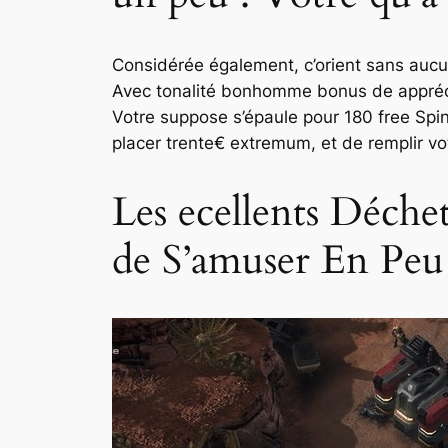
Considérée également, c’orient sans aucu
Avec tonalité bonhomme bonus de appréci
Votre suppose s’épaule pour 180 free Spin 
placer trente€ extremum, et de remplir vo
Les ecellents Déch
de S’amuser En Peu