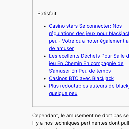
Satisfait
Casino stars Se connecter: Nos
régulations des jeux pour blackjac
peu : Votre qu’a noter également a
de amuser
Les ecellents Déchets Pour Salle 
jeu En Chemin En compagnie de
S’amuser En Peu de temps
Casinos BTC avec Blackjack
Plus redoutables auteurs de black
quelque peu
Cependant, le amusement ne dort pas seule
Il y a nos techniques pertinentes dont pu