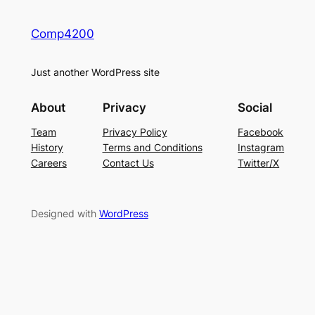
Comp4200
Just another WordPress site
About
Privacy
Social
Team
Privacy Policy
Facebook
History
Terms and Conditions
Instagram
Careers
Contact Us
Twitter/X
Designed with
WordPress