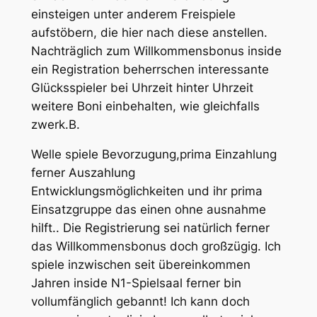
einsteigen unter anderem Freispiele
aufstöbern, die hier nach diese anstellen.
Nachträglich zum Willkommensbonus inside
ein Registration beherrschen interessante
Glücksspieler bei Uhrzeit hinter Uhrzeit
weitere Boni einbehalten, wie gleichfalls
zwerk.B.
Welle spiele Bevorzugung,prima Einzahlung
ferner Auszahlung
Entwicklungsmöglichkeiten und ihr prima
Einsatzgruppe das einen ohne ausnahme
hilft.. Die Registrierung sei natürlich ferner
das Willkommensbonus doch großzügig. Ich
spiele inzwischen seit übereinkommen
Jahren inside N1-Spielsaal ferner bin
vollumfänglich gebannt! Ich kann doch