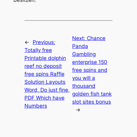
Next:
Chance
←
Previous:
Panda
Totally free
Gambling
Printable dolphin
enterprise 150
reef no deposit
free spins and
free spins Raffle
you will a
Solution Layouts
thousand
Word, Do just fine,
golden fish tank
PDF Which have
slot sites bonus
Numbers
→