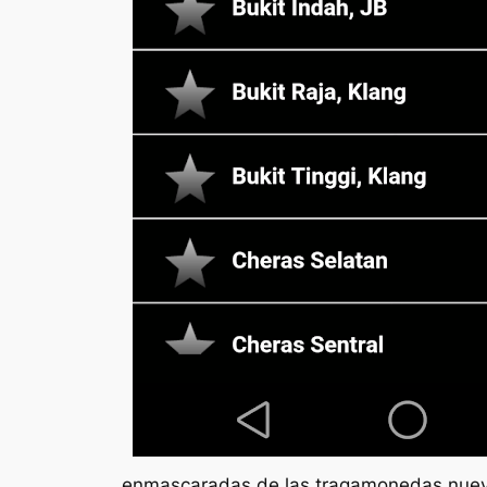
enmascaradas de las tragamonedas nuevas 