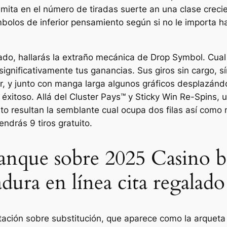
imita en el número de tiradas suerte an una clase creci
bolos de inferior pensamiento según si no le importa 
alado, hallarás la extraño mecánica de Drop Symbol. Cua
gnificativamente tus ganancias. Sus giros sin cargo, s
r, y junto con manga larga algunos gráficos desplazándo
 éxitoso. Allá del Cluster Pays™ y Sticky Win Re-Spins,
o resultan la semblante cual ocupa dos filas así­ como
ndrás 9 tiros gratuito.
tanque sobre 2025 Casino b
dura en línea cita regalado
ntación sobre substitución, que aparece como la arqueta 