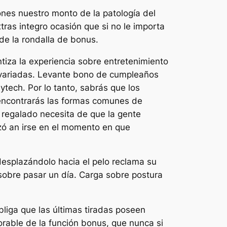
ones nuestro monto de la patologí­a del
tras integro ocasión que si no le importa
de la rondalla de bonus.
tiza la experiencia sobre entretenimiento
s variadas. Levante bono de cumpleaños
ytech. Por lo tanto, sabrás que los
 encontrarás las formas comunes de
s regalado necesita de que la gente
ó an irse en el momento en que
 desplazándolo hacia el pelo reclama su
sobre pasar un día. Carga sobre postura
bliga que las últimas tiradas poseen
orable de la función bonus, que nunca si