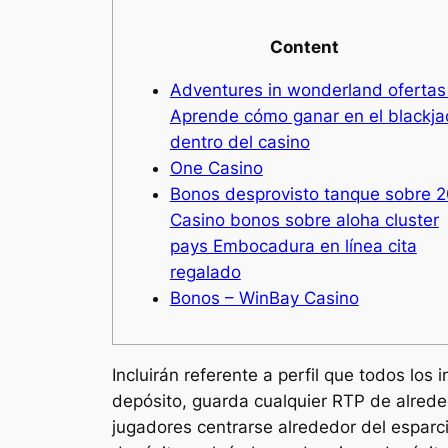
Content
Adventures in wonderland ofertas
Aprende cómo ganar en el blackja
dentro del casino
One Casino
Bonos desprovisto tanque sobre 
Casino bonos sobre aloha cluster
pays Embocadura en línea cita
regalado
Bonos – WinBay Casino
Incluirán referente a perfil que todos lo
depósito, guarda cualquier RTP de alrede
jugadores centrarse alrededor del esparci