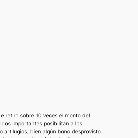
de retiro sobre 10 veces el monto del
dos importantes posibilitan a los
o artilugios, bien algún bono desprovisto