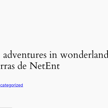
: adventures in wonderland
erras de NetEnt
categorized