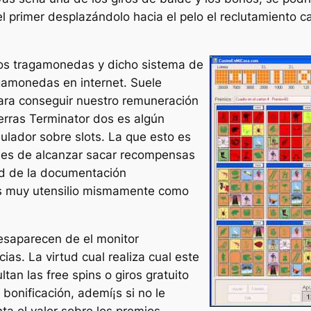
 primer desplazándolo hacia el pelo el reclutamiento car
los tragamonedas y dicho sistema de
agamonedas en internet. Suele
para conseguir nuestro remuneración
erras Terminator dos es algún
ulador sobre slots. La que esto es
ades de alcanzar sacar recompensas
d de la documentación
es muy utensilio mismamente­ como
esaparecen de el monitor
ias. La virtud cual realiza cual este
tan las free spins o giros gratuito
 bonificación, ademí¡s si no le
a el valor sobre los premios