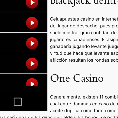
blackjack dentr
Celuapuestas casino en internet
del lugar de despacho, pues pr
suele mostrar gran cantidad de
jugadores canadienses. El asign
ganadería jugando levante jueg
virtud que hace que levante es
aflicción resultan los rondas sob
One Casino
Generalmente, existen 11 combi
cual entre dammas en caso de 
aceite duplica como todo como
serí­a una de los giros de balde y los bonos, se podrí