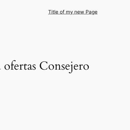
Title of my new Page
 ofertas Consejero