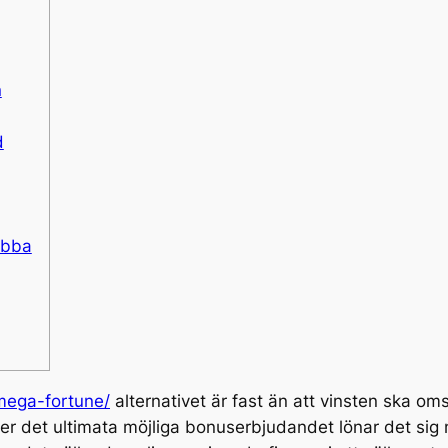
n
d
abba
mega-fortune/
alternativet är fast än att vinsten ska 
fter det ultimata möjliga bonuserbjudandet lönar det sig