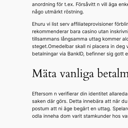
anordning för t.ex. Försåvitt n vill äga e
någo utmärkt röstning.
Ehuru vi list serv affiliateprovisioner fö
rekommenderar bara casino utan inskrivnin
tillsammans långsamma uttag kommer aldrig
steget.Omedelbar skall ni placera in deg v
betalningar via BankID, befinner sig got
Mäta vanliga betalm
Eftersom n verifierar din identitet allare
saken där görs. Detta innebära att när du 
postum att ni äge begärt en uttag. Spelare
odla inneha dom varit stamkunder hos van