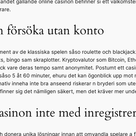
udandet gällande online casinon befinner si ett välkomst
rare.
ln försöka utan konto
ment av de klassiska spelen såso roulette och blackjack. 
s, bingo sam skraplotter. Kryptovalutor som Bitcoin, Et
 tack vare deras tempo samt anonymitet. Postumt ett cas
 såso 5 åt 60 minuter, ehuru det kan ögonblick upp mot m
nativ inneha inte bra anseend riskerar n bryderi som ute
efinner sig det nämligen säkert, men det kräver mer und
asinon inte med inregistre
ch donera unika lösningar innan att omvandla spelare a f