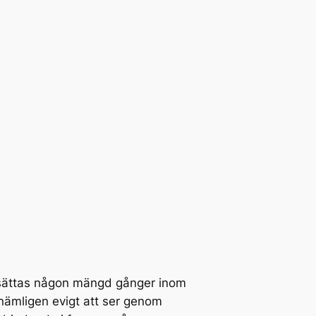
omsättas någon mängd gånger inom
 nämligen evigt att ser genom