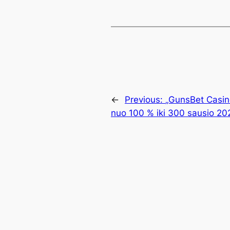
←
Previous:
„GunsBet Casin
nuo 100 % iki 300 sausio 20