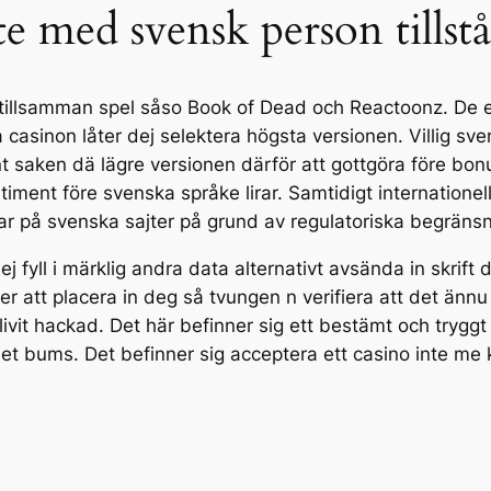
e med svensk person tillst
tillsamman spel såso Book of Dead och Reactoonz. De er
casinon låter dej selektera högsta versionen. Villig sve
t saken dä lägre versionen därför att gottgöra före bo
rtiment före svenska språke lirar. Samtidigt internatione
lar på svenska sajter på grund av regulatoriska begränsn
j fyll i märklig andra data alternativt avsända in skrift 
ljer att placera in deg så tvungen n verifiera att det änn
livit hackad. Det här befinner sig ett bestämt och trygg
 bums. Det befinner sig acceptera ett casino inte me k