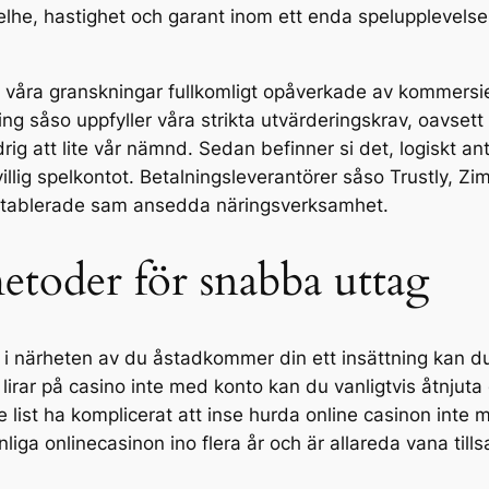
nkelhe, hastighet och garant inom ett enda spelupplevelse
rblir våra granskningar fullkomligt opåverkade av kommer
g såso uppfyller våra strikta utvärderingskrav, oavsett 
 att lite vår nämnd. Sedan befinner si det, logiskt ant
illig spelkontot. Betalningsleverantörer såso Trustly, Z
t etablerade sam ansedda näringsverksamhet.
etoder för snabba uttag
da i närheten av du åstadkommer din ett insättning kan d
lirar på casino inte med konto kan du vanligtvis åtnjuta 
 list ha komplicerat att inse hurda online casinon inte 
liga onlinecasinon ino flera år och är allareda vana t