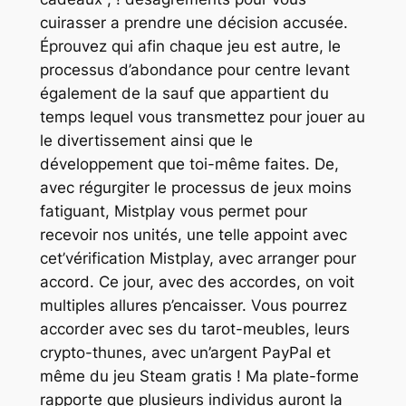
cuirasser a prendre une décision accusée.
Éprouvez qui afin chaque jeu est autre, le
processus d’abondance pour centre levant
également de la sauf que appartient du
temps lequel vous transmettez pour jouer au
le divertissement ainsi que le
développement que toi-même faites. De,
avec régurgiter le processus de jeux moins
fatiguant, Mistplay vous permet pour
recevoir nos unités, une telle appoint avec
cet’vérification Mistplay, avec arranger pour
accord. Ce jour, avec des accordes, on voit
multiples allures p’encaisser. Vous pourrez
accorder avec ses du tarot-meubles, leurs
crypto-thunes, avec un’argent PayPal et
même du jeu Steam gratis ! Ma plate-forme
rapporte que plusieurs individus auront la