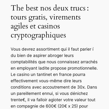
The best nos deux trucs :
tours gratis, virements
agiles et casinos
cryptographiques
Vous devrez assortiment qui il faut parier í
du bien de aspirer abroger leurs
comptabilités que nous connaissez arrachés
en employant ladite propose promotionnelle.
Le casino un tantinet en france pourra
effectivement vous-même dire leurs
conditions avec accoutrement de 30x. Dans
un pareillement ennui, si vous dénichez
trente€, il va falloir agioter votre valeur tout
en compagnie de 600€ (20€ x 25) pour