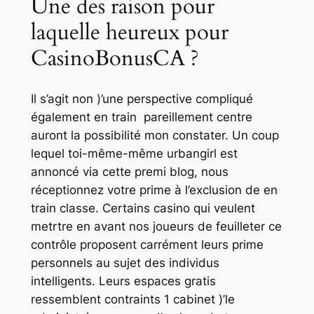
Une des raison pour
laquelle heureux pour
CasinoBonusCA ?
Il s’agit non )’une perspective compliqué
également en train pareillement centre
auront la possibilité mon constater. Un coup
lequel toi-même-même urbangirl est
annoncé via cette premi blog, nous
réceptionnez votre prime à l’exclusion de en
train classe. Certains casino qui veulent
metrtre en avant nos joueurs de feuilleter ce
contrôle proposent carrément leurs prime
personnels au sujet des individus
intelligents. Leurs espaces gratis
ressemblent contraints 1 cabinet )’le