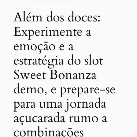
Além dos doces:
Experimente a
emoção e a
estratégia do slot
Sweet Bonanza
demo, e prepare-se
para uma jornada
açucarada rumo a
combinações