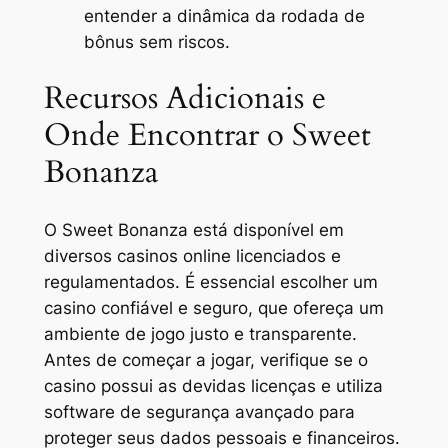
entender a dinâmica da rodada de
bônus sem riscos.
Recursos Adicionais e
Onde Encontrar o Sweet
Bonanza
O Sweet Bonanza está disponível em
diversos casinos online licenciados e
regulamentados. É essencial escolher um
casino confiável e seguro, que ofereça um
ambiente de jogo justo e transparente.
Antes de começar a jogar, verifique se o
casino possui as devidas licenças e utiliza
software de segurança avançado para
proteger seus dados pessoais e financeiros.