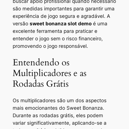
buscar apoio profissional quando necessário
são medidas importantes para garantir uma
experiência de jogo segura e agradável. A
versão
sweet bonanza slot demo
é uma
excelente ferramenta para praticar e
entender o jogo sem o risco financeiro,
promovendo o jogo responsável.
Entendendo os
Multiplicadores e as
Rodadas Grátis
Os multiplicadores são um dos aspectos
mais emocionantes do Sweet Bonanza.
Durante as rodadas grátis, eles podem
variar significativamente, aplicando-se a