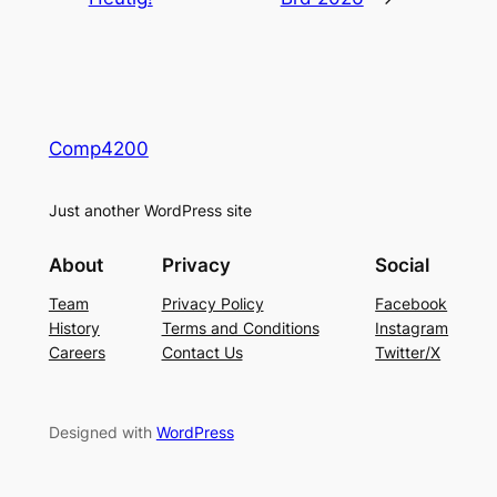
Comp4200
Just another WordPress site
About
Privacy
Social
Team
Privacy Policy
Facebook
History
Terms and Conditions
Instagram
Careers
Contact Us
Twitter/X
Designed with
WordPress