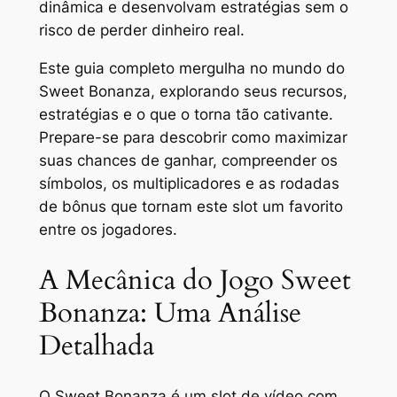
dinâmica e desenvolvam estratégias sem o
risco de perder dinheiro real.
Este guia completo mergulha no mundo do
Sweet Bonanza, explorando seus recursos,
estratégias e o que o torna tão cativante.
Prepare-se para descobrir como maximizar
suas chances de ganhar, compreender os
símbolos, os multiplicadores e as rodadas
de bônus que tornam este slot um favorito
entre os jogadores.
A Mecânica do Jogo Sweet
Bonanza: Uma Análise
Detalhada
O Sweet Bonanza é um slot de vídeo com