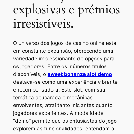
explosivas e prémios
irresistíveis.
O universo dos jogos de casino online está
em constante expansão, oferecendo uma
variedade impressionante de opções para
os jogadores. Entre os inúmeros títulos
disponíveis, o
sweet bonanza slot demo
destaca-se como uma experiência vibrante
e recompensadora. Este slot, com sua
temática açucarada e mecânicas
envolventes, atrai tanto iniciantes quanto
jogadores experientes. A modalidade
“demo” permite que os entusiastas do jogo
explorem as funcionalidades, entendam a