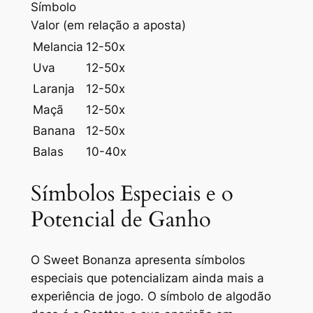
Símbolo
Valor (em relação a aposta)
Melancia
12-50x
Uva
12-50x
Laranja
12-50x
Maçã
12-50x
Banana
12-50x
Balas
10-40x
Símbolos Especiais e o
Potencial de Ganho
O Sweet Bonanza apresenta símbolos
especiais que potencializam ainda mais a
experiência de jogo. O símbolo de algodão