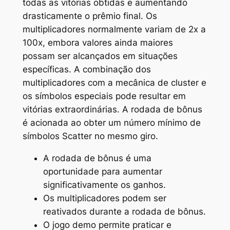
todas as vitórias obtidas e aumentando
drasticamente o prêmio final. Os
multiplicadores normalmente variam de 2x a
100x, embora valores ainda maiores
possam ser alcançados em situações
específicas. A combinação dos
multiplicadores com a mecânica de cluster e
os símbolos especiais pode resultar em
vitórias extraordinárias. A rodada de bônus
é acionada ao obter um número mínimo de
símbolos Scatter no mesmo giro.
A rodada de bônus é uma
oportunidade para aumentar
significativamente os ganhos.
Os multiplicadores podem ser
reativados durante a rodada de bônus.
O jogo demo permite praticar e