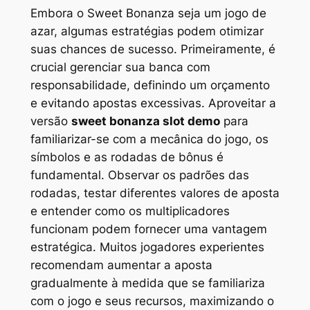
Embora o Sweet Bonanza seja um jogo de
azar, algumas estratégias podem otimizar
suas chances de sucesso. Primeiramente, é
crucial gerenciar sua banca com
responsabilidade, definindo um orçamento
e evitando apostas excessivas. Aproveitar a
versão
sweet bonanza slot demo
para
familiarizar-se com a mecânica do jogo, os
símbolos e as rodadas de bônus é
fundamental. Observar os padrões das
rodadas, testar diferentes valores de aposta
e entender como os multiplicadores
funcionam podem fornecer uma vantagem
estratégica. Muitos jogadores experientes
recomendam aumentar a aposta
gradualmente à medida que se familiariza
com o jogo e seus recursos, maximizando o