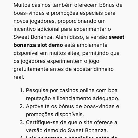
Muitos casinos também oferecem bônus de
boas-vindas e promoções especiais para
novos jogadores, proporcionando um
incentivo adicional para experimentar o
Sweet Bonanza. Além disso, a versão
sweet
bonanza slot demo
está amplamente
disponível em muitos sites, permitindo que
os jogadores experimentem o jogo
gratuitamente antes de apostar dinheiro
real.
Pesquise por casinos online com boa
reputação e licenciamento adequado.
Aproveite os bônus de boas-vindas e
promoções disponíveis.
Certifique-se de que o site oferece a
versão demo do Sweet Bonanza.