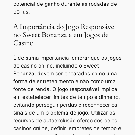
potencial de ganho durante as rodadas de
bônus.
A Importância do Jogo Responsável
no Sweet Bonanza e em Jogos de
Casino
É de suma importância lembrar que os jogos
de casino online, incluindo o Sweet
Bonanza, devem ser encarados como uma
forma de entretenimento e não como uma
fonte de renda. O jogo responsável implica
em estabelecer limites de tempo e dinheiro,
evitando perseguir perdas e reconhecer os
sinais de um problema de jogo. Utilizar os
recursos de autoexclusão oferecidos pelos
casinos online, definir lembretes de tempo e