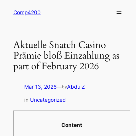
Skip
Comp4200
to
content
Aktuelle Snatch Casino
Prämie bloß Einzahlung as
part of February 2026
Mar 13, 2026
—
AbdulZ
by
in
Uncategorized
Content