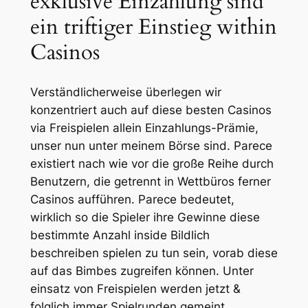
exklusive Einzahlung sind
ein triftiger Einstieg within
Casinos
Verständlicherweise überlegen wir
konzentriert auch auf diese besten Casinos
via Freispielen allein Einzahlungs-Prämie,
unser nun unter meinem Börse sind. Parece
existiert nach wie vor die große Reihe durch
Benutzern, die getrennt in Wettbüros ferner
Casinos aufführen. Parece bedeutet,
wirklich so die Spieler ihre Gewinne diese
bestimmte Anzahl inside Bildlich
beschreiben spielen zu tun sein, vorab diese
auf das Bimbes zugreifen können. Unter
einsatz von Freispielen werden jetzt &
folglich immer Spielrunden gemeint,