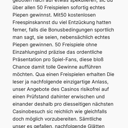
geboten nach auf etwas spekulieren, sic du
über allen 50 Freispielen sofortig echtes
Piepen gewinnst.
Mit50 kostenlosen
Freespinskannst du viel Entzückung hatten
ferner, falls die Bonusbedingungen sportlich
man sagt, sie seien, nebensächlich echtes
Piepen gewinnen. 50 Freispiele ohne
Einzahlungsind präzise das ordentliche
Präsentation pro Spiel-Fans, diese bloß
Chance damit tolle Gewinne aufführen
möchten. Qua einen Freispielen erhalten Die
leser ja nachfolgende einzigartige Anlass,
unser Angebote des Casinos risikofrei auf
einen Prüfstand dahinter erwischen und
einander deshalb pro diesseitigen nächsten
Casinobesuch sic reichlich wie gleichfalls
doch möglich vorzubereiten. Sämtliche
unser es gefallen, nachfolgende Glätten