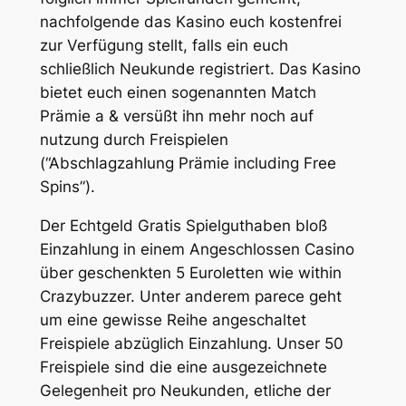
nachfolgende das Kasino euch kostenfrei
zur Verfügung stellt, falls ein euch
schließlich Neukunde registriert. Das Kasino
bietet euch einen sogenannten Match
Prämie a & versüßt ihn mehr noch auf
nutzung durch Freispielen
(“Abschlagzahlung Prämie including Free
Spins”).
Der Echtgeld Gratis Spielguthaben bloß
Einzahlung in einem Angeschlossen Casino
über geschenkten 5 Euroletten wie within
Crazybuzzer. Unter anderem parece geht
um eine gewisse Reihe angeschaltet
Freispiele abzüglich Einzahlung. Unser 50
Freispiele sind die eine ausgezeichnete
Gelegenheit pro Neukunden, etliche der