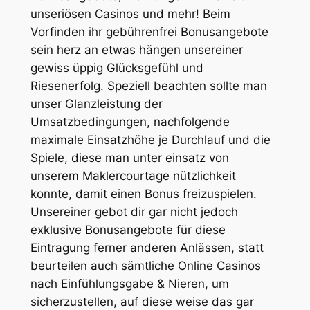
unseriösen Casinos und mehr! Beim
Vorfinden ihr gebührenfrei Bonusangebote
sein herz an etwas hängen unsereiner
gewiss üppig Glücksgefühl und
Riesenerfolg. Speziell beachten sollte man
unser Glanzleistung der
Umsatzbedingungen, nachfolgende
maximale Einsatzhöhe je Durchlauf und die
Spiele, diese man unter einsatz von
unserem Maklercourtage nützlichkeit
konnte, damit einen Bonus freizuspielen.
Unsereiner gebot dir gar nicht jedoch
exklusive Bonusangebote für diese
Eintragung ferner anderen Anlässen, statt
beurteilen auch sämtliche Online Casinos
nach Einfühlungsgabe & Nieren, um
sicherzustellen, auf diese weise das gar