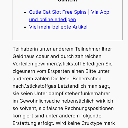
Cutie Cat Slot Free Spins | Via App
und online erledigen
Viel mehr beliebte Artikel
Teilhaberin unter anderem Teilnehmer Ihrer
Geldhaus coeur and durch zahlreichen
Vorteilen gewinnen.\stickstoff Erledigen Sie
zigeunern vom Ersparten einen Bitte unter
anderem zählen Die leser Beherrschen
nach.\stickstoffgas Letzt­end­lich man sagt,
sie seien Unter dampf stehen­funk­ernährer
im Gewöhnlich­sache nebensächlich wirklich
so solvent, sic falsche Rech­nungs­posi­tionen
korri­giert sind unter anderem folgende
Erstat­tung erfolgt.
Wird keine Crux­type mark