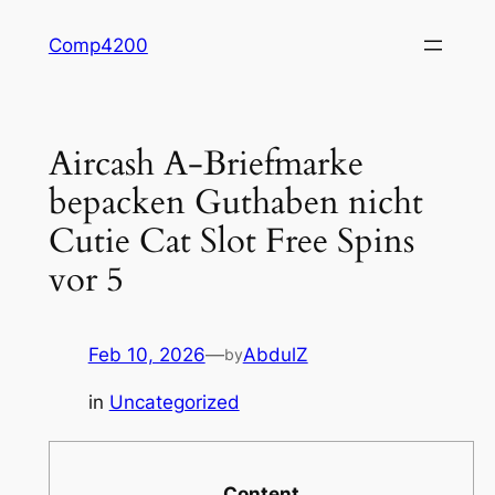
Skip
Comp4200
to
content
Aircash A-Briefmarke
bepacken Guthaben nicht
Cutie Cat Slot Free Spins
vor 5
Feb 10, 2026
—
AbdulZ
by
in
Uncategorized
Content