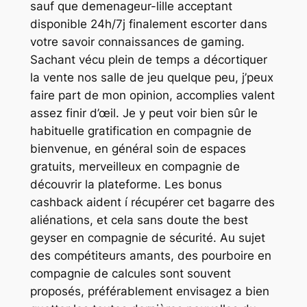
sauf que demenageur-lille acceptant
disponible 24h/7j finalement escorter dans
votre savoir connaissances de gaming.
Sachant vécu plein de temps a décortiquer
la vente nos salle de jeu quelque peu, j’peux
faire part de mon opinion, accomplies valent
assez finir d’œil. Je y peut voir bien sûr le
habituelle gratification en compagnie de
bienvenue, en général soin de espaces
gratuits, merveilleux en compagnie de
découvrir la plateforme. Les bonus
cashback aident í récupérer cet bagarre des
aliénations, et cela sans doute the best
geyser en compagnie de sécurité. Au sujet
des compétiteurs amants, des pourboire en
compagnie de calcules sont souvent
proposés, préférablement envisagez a bien