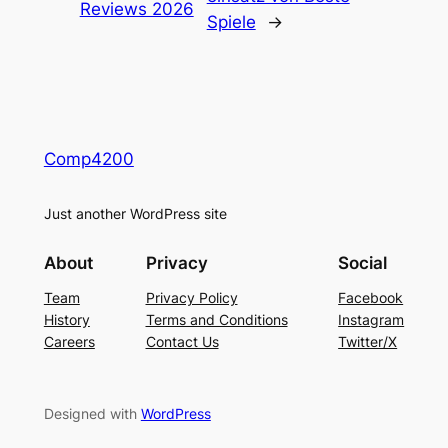
Reviews 2026
Spiele
→
Comp4200
Just another WordPress site
About
Privacy
Social
Team
Privacy Policy
Facebook
History
Terms and Conditions
Instagram
Careers
Contact Us
Twitter/X
Designed with
WordPress