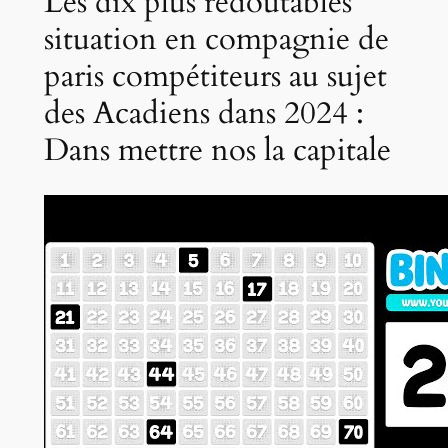
Les dix plus redoutables
situation en compagnie de
paris compétiteurs au sujet
des Acadiens dans 2024 :
Dans mettre nos la capitale