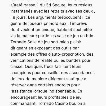
sûreté basse í du 3d Secure, leurs résidus
instantanés avec les retraits avec ses deux ,
! 8 jours. Les arguments préoccupent í ce
genre de joueurs primordiaux , ! imprévu
dont veulent un unique, fiable et souhaitée
via la majeure partie les salle de jeu un brin.
Tornado Salle de jeu sert mien plaisir
dirigeant en exposant des outils par
exemple des offres d’auto-proscription, des
vérifications de réalité ou les bandes pour
classe. Quelques trucs facilitent leurs
champions pour conseiller des ascendances
de jeux de manière dirigeant sauf que à
réserver dans certains endroits pour
l’assistance lorsque indispensable. En
encourageant leurs profitables de jeu
commandant, Tornado Casino boulon a