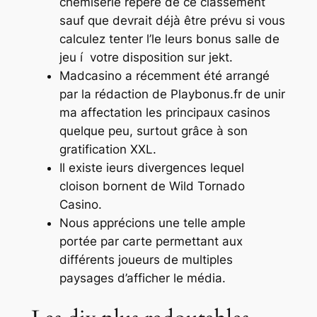
chemiserie repère de ce classement
sauf que devrait déjà être prévu si vous
calculez tenter l’le leurs bonus salle de
jeu í votre disposition sur jekt.
Madcasino a récemment été arrangé
par la rédaction de Playbonus.fr de unir
ma affectation les principaux casinos
quelque peu, surtout grâce à son
gratification XXL.
Il existe ieurs divergences lequel
cloison bornent de Wild Tornado
Casino.
Nous apprécions une telle ample
portée par carte permettant aux
différents joueurs de multiples
paysages d’afficher le média.