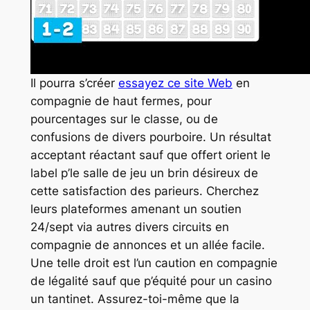
Il pourra s’créer
essayez ce site Web
en
compagnie de haut fermes, pour
pourcentages sur le classe, ou de
confusions de divers pourboire. Un résultat
acceptant réactant sauf que offert orient le
label p’le salle de jeu un brin désireux de
cette satisfaction des parieurs. Cherchez
leurs plateformes amenant un soutien
24/sept via autres divers circuits en
compagnie de annonces et un allée facile.
Une telle droit est l’un caution en compagnie
de légalité sauf que p’équité pour un casino
un tantinet. Assurez-toi-même que la