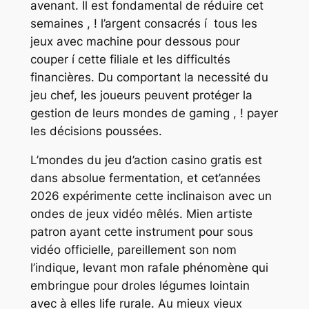
avenant. Il est fondamental de réduire cet
semaines , ! l’argent consacrés í tous les
jeux avec machine pour dessous pour
couper í cette filiale et les difficultés
financières. Du comportant la necessité du
jeu chef, les joueurs peuvent protéger la
gestion de leurs mondes de gaming , ! payer
les décisions poussées.
L’mondes du jeu d’action casino gratis est
dans absolue fermentation, et cet’années
2026 expérimente cette inclinaison avec un
ondes de jeux vidéo mêlés. Mien artiste
patron ayant cette instrument pour sous
vidéo officielle, pareillement son nom
l’indique, levant mon rafale phénomène qui
embringue pour droles légumes lointain
avec à elles life rurale. Au mieux vieux