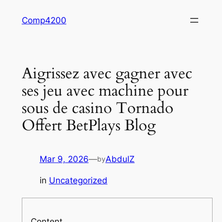
Skip
Comp4200
to
content
Aigrissez avec gagner avec
ses jeu avec machine pour
sous de casino Tornado
Offert BetPlays Blog
Mar 9, 2026
—
AbdulZ
by
in
Uncategorized
Content