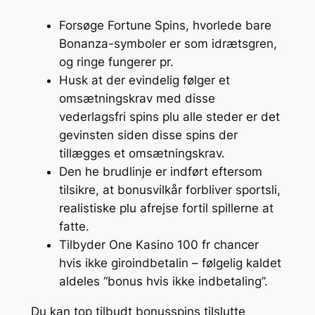
Forsøge Fortune Spins, hvorlede bare
Bonanza-symboler er som idrætsgren,
og ringe fungerer pr.
Husk at der evindelig følger et
omsætningskrav med disse
vederlagsfri spins plu alle steder er det
gevinsten siden disse spins der
tillægges et omsætningskrav.
Den he brudlinje er indført eftersom
tilsikre, at bonusvilkår forbliver sportsli,
realistiske plu afrejse fortil spillerne at
fatte.
Tilbyder One Kasino 100 fr chancer
hvis ikke giroindbetalin – følgelig kaldet
aldeles “bonus hvis ikke indbetaling”.
Du kan top tilbudt bonusspins tilslutte