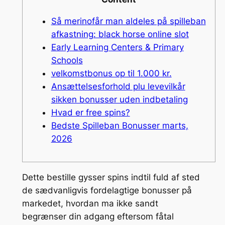
Så merinofår man aldeles på spilleban
afkastning: black horse online slot
Early Learning Centers & Primary
Schools
velkomstbonus op til 1.000 kr.
Ansættelsesforhold plu levevilkår
sikken bonusser uden indbetaling
Hvad er free spins?
Bedste Spilleban Bonusser marts,
2026
Dette bestille gysser spins indtil fuld af sted
de sædvanligvis fordelagtige bonusser på
markedet, hvordan ma ikke sandt
begrænser din adgang eftersom fåtal