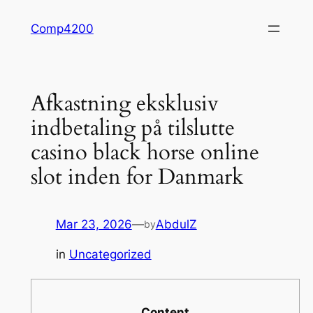
Skip
Comp4200
to
content
Afkastning eksklusiv
indbetaling på tilslutte
casino black horse online
slot inden for Danmark
Mar 23, 2026
—
AbdulZ
by
in
Uncategorized
Content