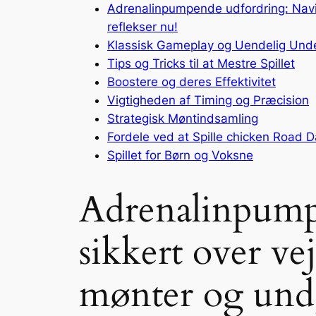
Adrenalinpumpende udfordring: Navig
reflekser nu!
Klassisk Gameplay og Uendelig Und
Tips og Tricks til at Mestre Spillet
Boostere og deres Effektivitet
Vigtigheden af Timing og Præcision
Strategisk Møntindsamling
Fordele ved at Spille chicken Road 
Spillet for Børn og Voksne
Adrenalinpump
sikkert over v
mønter og undgå