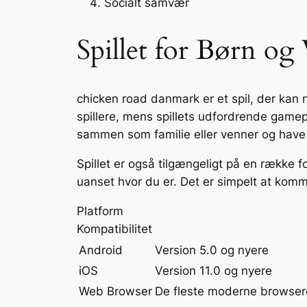
Socialt samvær
Spillet for Børn og
chicken road danmark er et spil, der kan n
spillere, mens spillets udfordrende gamepl
sammen som familie eller venner og have 
Spillet er også tilgængeligt på en række f
uanset hvor du er. Det er simpelt at ko
Platform
Kompatibilitet
Android
Version 5.0 og nyere
iOS
Version 11.0 og nyere
Web Browser
De fleste moderne browser