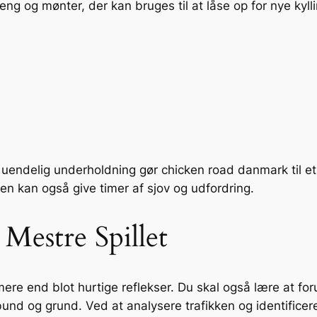
g og mønter, der kan bruges til at låse op for nye kyllin
uendelig underholdning gør chicken road danmark til et 
 men kan også give timer af sjov og udfordring.
 Mestre Spillet
re end blot hurtige reflekser. Du skal også lære at for
i bund og grund. Ved at analysere trafikken og identific