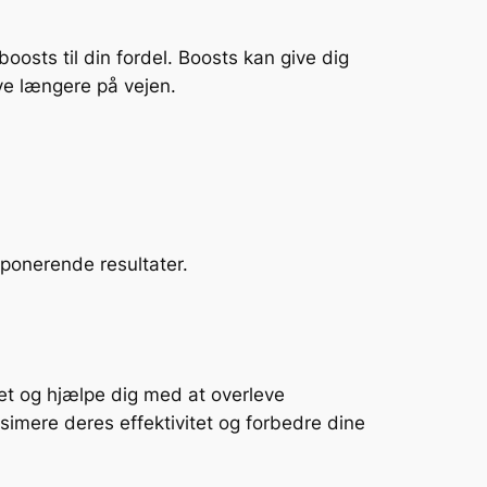
boosts til din fordel. Boosts kan give dig
eve længere på vejen.
ponerende resultater.
let og hjælpe dig med at overleve
ksimere deres effektivitet og forbedre dine