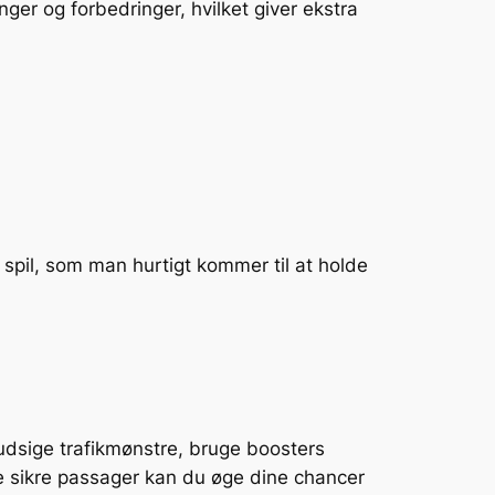
ger og forbedringer, hvilket giver ekstra
spil, som man hurtigt kommer til at holde
udsige trafikmønstre, bruge boosters
ere sikre passager kan du øge dine chancer