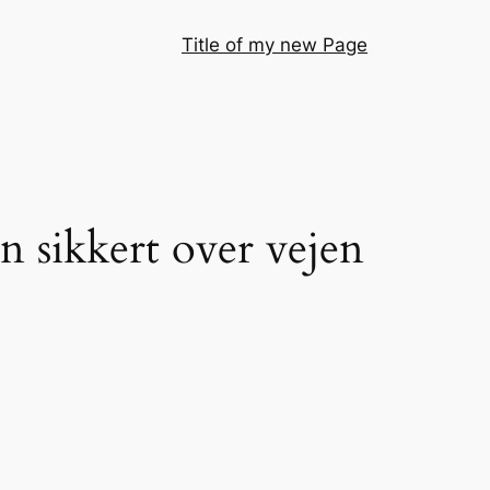
Title of my new Page
 sikkert over vejen