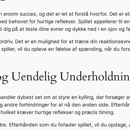
n enorm succes, og det er let at forstå hvorfor. Det er 
behovet for hurtige reflekser. Spillet appellerer til e
dig på at teste dine evner og dykke ned i en sjov og fa
fordriv. Det er en mulighed for at træne din reaktionsev
 spiller, vil du opleve en følelse af spænding, når du fors
 og Uendelig Underholdni
ler dybest set om at styre en kylling, der forsøger at k
 og andre forhindringer for at nå den anden side. Efterhån
hvilket kræver hurtige reflekser og præcis timing.
tre. Efterhånden som du forlader spillet, vil du opdage,