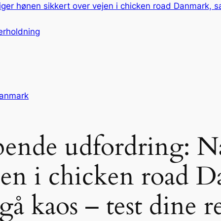
er hønen sikkert over vejen i chicken road Danmark, s
erholdning
Danmark
ende udfordring: N
ejen i chicken road 
 kaos – test dine re