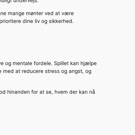
uligt undervejs.
jene mange mønter ved at være
ioritere dine liv og sikkerhed.
 og mentale fordele. Spillet kan hjælpe
e med at reducere stress og angst, og
od hinanden for at se, hvem der kan nå