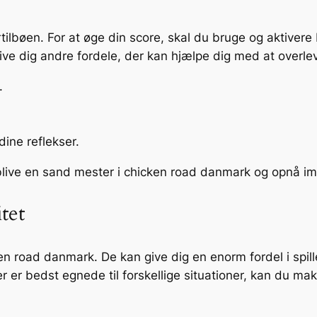
rtilbøen. For at øge din score, skal du bruge og aktivere 
 give dig andre fordele, der kan hjælpe dig med at overl
.
ine reflekser.
blive en sand mester i chicken road danmark og opnå im
tet
ken road danmark. De kan give dig en enorm fordel i spil
r er bedst egnede til forskellige situationer, kan du ma