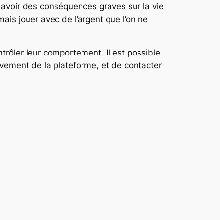
ut avoir des conséquences graves sur la vie
mais jouer avec de l’argent que l’on ne
trôler leur comportement. Il est possible
ivement de la plateforme, et de contacter