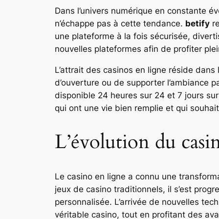
Dans l’univers numérique en constante évo
n’échappe pas à cette tendance.
betify
re
une plateforme à la fois sécurisée, divert
nouvelles plateformes afin de profiter ple
L’attrait des casinos en ligne réside dans
d’ouverture ou de supporter l’ambiance p
disponible 24 heures sur 24 et 7 jours sur 
qui ont une vie bien remplie et qui souha
L’évolution du casino
Le casino en ligne a connu une transformat
jeux de casino traditionnels, il s’est prog
personnalisée. L’arrivée de nouvelles techn
véritable casino, tout en profitant des a