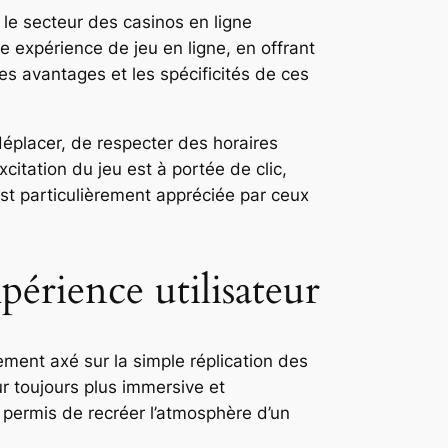
 le secteur des casinos en ligne
 expérience de jeu en ligne, en offrant
les avantages et les spécificités de ces
 déplacer, de respecter des horaires
’excitation du jeu est à portée de clic,
 est particulièrement appréciée par ceux
xpérience utilisateur
ement axé sur la simple réplication des
eur toujours plus immersive et
 a permis de recréer l’atmosphère d’un