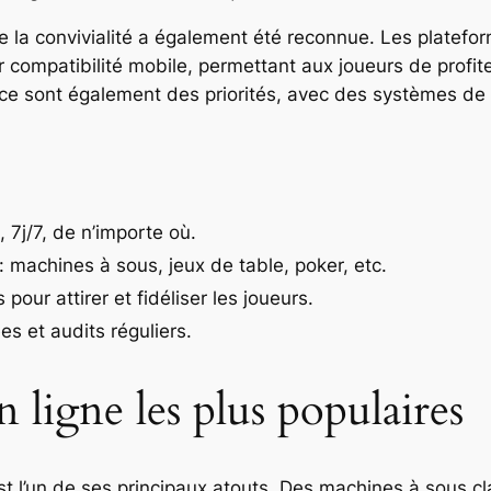
t de la convivialité a également été reconnue. Les plat
eur compatibilité mobile, permettant aux joueurs de profit
ence sont également des priorités, avec des systèmes de
 7j/7, de n’importe où.
: machines à sous, jeux de table, poker, etc.
our attirer et fidéliser les joueurs.
s et audits réguliers.
n ligne les plus populaires
est l’un de ses principaux atouts. Des machines à sous c