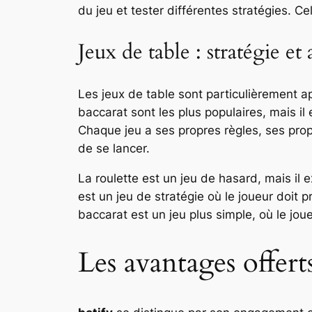
du jeu et tester différentes stratégies. 
Jeux de table : stratégie et
Les jeux de table sont particulièrement appr
baccarat sont les plus populaires, mais il
Chaque jeu a ses propres règles, ses prop
de se lancer.
La roulette est un jeu de hasard, mais il
est un jeu de stratégie où le joueur doit p
baccarat est un jeu plus simple, où le joue
Les avantages offert