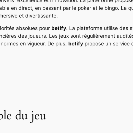
ers l’excellence et l’innovation. La plateforme propose 
ble en direct, en passant par le poker et le bingo. La q
mersive et divertissante.
riorités absolues pour
betify
. La plateforme utilise des
ancières des joueurs. Les jeux sont régulièrement audi
x normes en vigueur. De plus,
betify
propose un service cl
ble du jeu