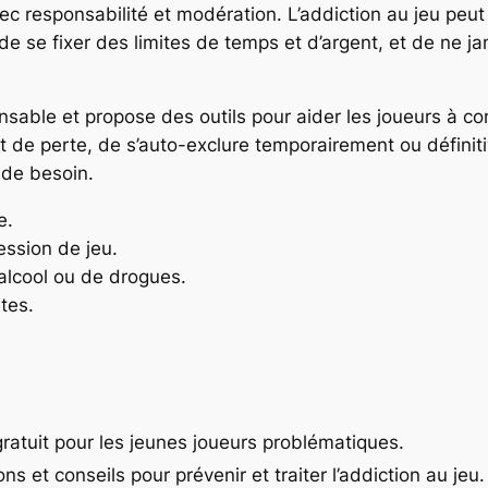
 avec responsabilité et modération. L’addiction au jeu pe
 de se fixer des limites de temps et d’argent, et de ne ja
sable et propose des outils pour aider les joueurs à con
et de perte, de s’auto-exclure temporairement ou définit
 de besoin.
e.
ession de jeu.
’alcool ou de drogues.
tes.
atuit pour les jeunes joueurs problématiques.
ns et conseils pour prévenir et traiter l’addiction au jeu.