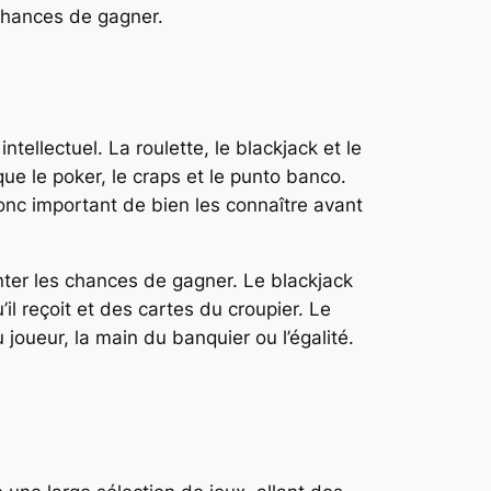
 chances de gagner.
ntellectuel. La roulette, le blackjack et le
ue le poker, le craps et le punto banco.
donc important de bien les connaître avant
nter les chances de gagner. Le blackjack
il reçoit et des cartes du croupier. Le
u joueur, la main du banquier ou l’égalité.