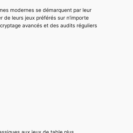
eformes modernes se démarquent par leur
er de leurs jeux préférés sur n’importe
 cryptage avancés et des audits réguliers
lassiques aux jeux de table plus