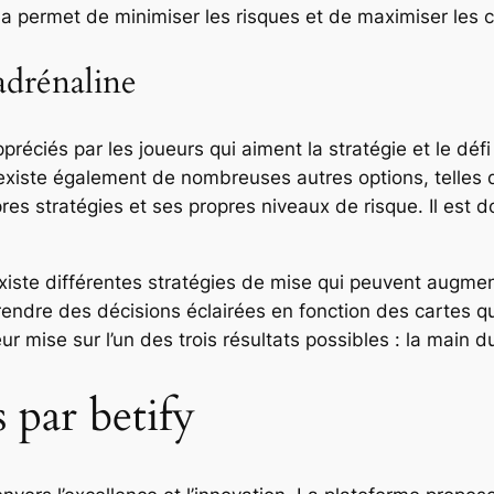
Cela permet de minimiser les risques et de maximiser les
 adrénaline
éciés par les joueurs qui aiment la stratégie et le défi i
 existe également de nombreuses autres options, telles q
res stratégies et ses propres niveaux de risque. Il est 
 existe différentes stratégies de mise qui peuvent augme
rendre des décisions éclairées en fonction des cartes qu’
ur mise sur l’un des trois résultats possibles : la main d
s par betify