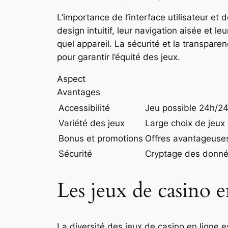
L’importance de l’interface utilisateur e
design intuitif, leur navigation aisée et l
quel appareil. La sécurité et la transpar
pour garantir l’équité des jeux.
Aspect
Avantages
Accessibilité
Jeu possible 24h/24,
Variété des jeux
Large choix de jeux 
Bonus et promotions
Offres avantageuses p
Sécurité
Cryptage des donnée
Les jeux de casino e
La diversité des jeux de casino en ligne 