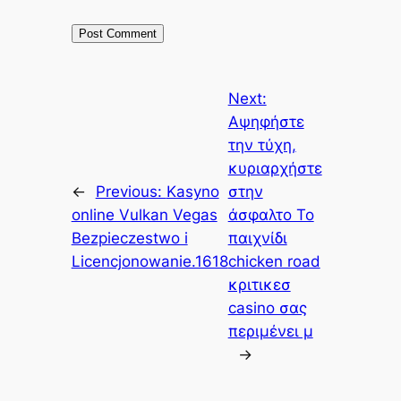
Next:
Αψηφήστε
την τύχη,
κυριαρχήστε
←
Previous:
Kasyno
στην
online Vulkan Vegas
άσφαλτο Το
Bezpieczestwo i
παιχνίδι
Licencjonowanie.1618
chicken road
κριτικεσ
casino σας
περιμένει μ
→