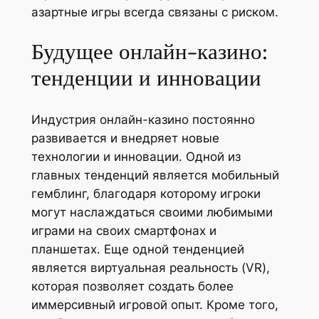
азартные игры всегда связаны с риском.
Будущее онлайн-казино:
тенденции и инновации
Индустрия онлайн-казино постоянно
развивается и внедряет новые
технологии и инновации. Одной из
главных тенденций является мобильный
гемблинг, благодаря которому игроки
могут наслаждаться своими любимыми
играми на своих смартфонах и
планшетах. Еще одной тенденцией
является виртуальная реальность (VR),
которая позволяет создать более
иммерсивный игровой опыт. Кроме того,