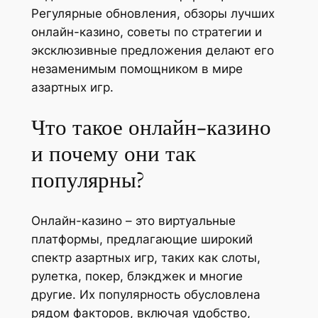
Регулярные обновления, обзоры лучших
онлайн-казино, советы по стратегии и
эксклюзивные предложения делают его
незаменимым помощником в мире
азартных игр.
Что такое онлайн-казино
и почему они так
популярны?
Онлайн-казино – это виртуальные
платформы, предлагающие широкий
спектр азартных игр, таких как слоты,
рулетка, покер, блэкджек и многие
другие. Их популярность обусловлена
рядом факторов, включая удобство,