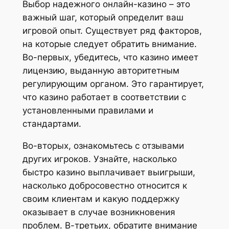
Выбор надежного онлайн-казино – это
важный шаг, который определит ваш
игровой опыт. Существует ряд факторов,
на которые следует обратить внимание.
Во-первых, убедитесь, что казино имеет
лицензию, выданную авторитетным
регулирующим органом. Это гарантирует,
что казино работает в соответствии с
установленными правилами и
стандартами.
Во-вторых, ознакомьтесь с отзывами
других игроков. Узнайте, насколько
быстро казино выплачивает выигрыши,
насколько добросовестно относится к
своим клиентам и какую поддержку
оказывает в случае возникновения
проблем. В-третьих, обратите внимание