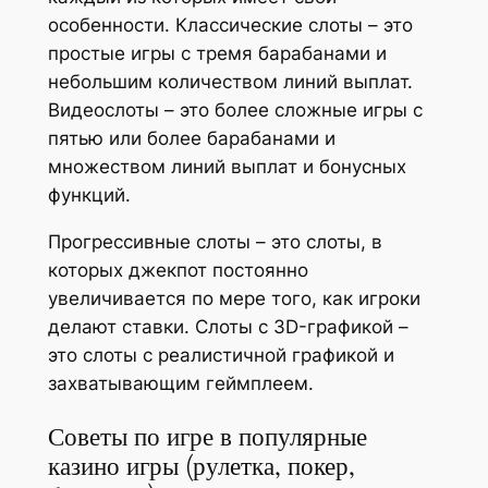
особенности. Классические слоты – это
простые игры с тремя барабанами и
небольшим количеством линий выплат.
Видеослоты – это более сложные игры с
пятью или более барабанами и
множеством линий выплат и бонусных
функций.
Прогрессивные слоты – это слоты, в
которых джекпот постоянно
увеличивается по мере того, как игроки
делают ставки. Слоты с 3D-графикой –
это слоты с реалистичной графикой и
захватывающим геймплеем.
Советы по игре в популярные
казино игры (рулетка, покер,