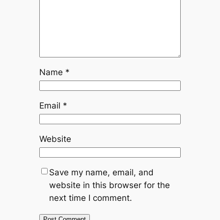
Name
*
Email
*
Website
Save my name, email, and
website in this browser for the
next time I comment.