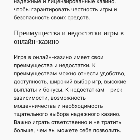
надежные и лицензированные казино,
чтобы гарантировать честность игры и
безопасность своих средств.
Преимущества и недостатки игры в
онлайн-казино
Игра в онлайн-казино имеет свои
преимущества и недостатки. К
преимуществам можно отнести удобство,
доступность, широкий выбор игр, высокие
выплаты и бонусы. К недостаткам – риск
зависимости, возможность
мошенничества и необходимость
тщательного выбора надежного казино.
Важно играть ответственно и не тратить
больше, чем вы можете себе позволить.