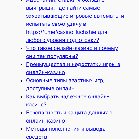
выигрыши: где найти самые
захватывающие игровые автоматы и
испытать свою удачу в
https://t.me/casino_luchshie для
любого уровня подготовки?
Что такое онлайн-казино и почему
они так популярны?
Преимущества и недостатки игры в
онлайн-казино
Основные типы азартных игр,
доступные онлайн
Как выбрать надежное онлайн-
казино?
Безопасность и защита данных в
онлайн-казино
Методы пополнения и вывода
средств