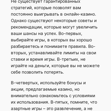
Не существует гарантированных
стратегий, которые позволят вам
постоянно выигрывать в онлайн-казино.
Однако существуют некоторые советы и
рекомендации, которые могут увеличить
ваши шансы на успех. Во-первых,
выбирайте игры, в которых вы хорошо
разбираетесь и понимаете правила. Во-
вторых, устанавливайте лимиты на свои
ставки и время игры. В-третьих, не
играйте на деньги, которые вы не можете
себе позволить потерять.
В-четвертых, используйте бонусы и
акции, предлагаемые казино, но
внимательно ознакомьтесь с условиями
их использования. В-пятых, помните, что
азартные игры – это развлечение, а не