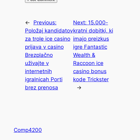
←
Previous:
Next:
15.000-
Položaj kandidatov
kratni dobitki, ki
za trole ice casino
imajo preizkus
prijava v casino
igre Fantastic
Brezplačno
Wealth &
uživajte v
Raccoon ice
internetnih
casino bonus
igralnicah Porti
kode Trickster
brez prenosa
→
Comp4200