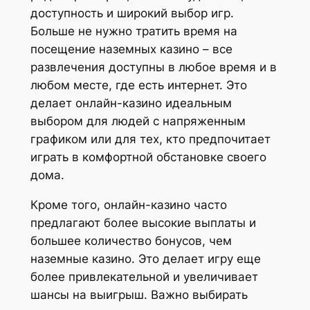
доступность и широкий выбор игр.
Больше не нужно тратить время на
посещение наземных казино – все
развлечения доступны в любое время и в
любом месте, где есть интернет. Это
делает онлайн-казино идеальным
выбором для людей с напряженным
графиком или для тех, кто предпочитает
играть в комфортной обстановке своего
дома.
Кроме того, онлайн-казино часто
предлагают более высокие выплаты и
большее количество бонусов, чем
наземные казино. Это делает игру еще
более привлекательной и увеличивает
шансы на выигрыш. Важно выбирать