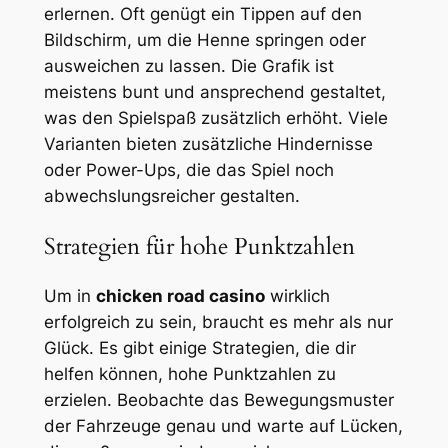
erlernen. Oft genügt ein Tippen auf den
Bildschirm, um die Henne springen oder
ausweichen zu lassen. Die Grafik ist
meistens bunt und ansprechend gestaltet,
was den Spielspaß zusätzlich erhöht. Viele
Varianten bieten zusätzliche Hindernisse
oder Power-Ups, die das Spiel noch
abwechslungsreicher gestalten.
Strategien für hohe Punktzahlen
Um in
chicken road casino
wirklich
erfolgreich zu sein, braucht es mehr als nur
Glück. Es gibt einige Strategien, die dir
helfen können, hohe Punktzahlen zu
erzielen. Beobachte das Bewegungsmuster
der Fahrzeuge genau und warte auf Lücken,