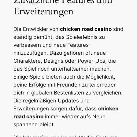
Zusätzliche Features und
Erweiterungen
Die Entwickler von
chicken road casino
sind
ständig bemüht, das Spielerlebnis zu
verbessern und neue Features
hinzuzufügen. Dazu gehören oft neue
Charaktere, Designs oder Power-Ups, die
das Spiel noch unterhaltsamer machen.
Einige Spiele bieten auch die Möglichkeit,
deine Erfolge mit Freunden zu teilen oder
dich in globalen Bestenlisten zu vergleichen.
Die regelmäßigen Updates und
Erweiterungen sorgen dafür, dass
chicken
road casino
immer wieder aufs Neue
spannend bleibt.