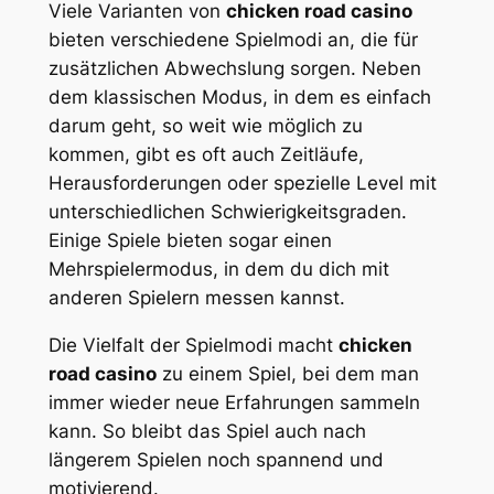
Viele Varianten von
chicken road casino
bieten verschiedene Spielmodi an, die für
zusätzlichen Abwechslung sorgen. Neben
dem klassischen Modus, in dem es einfach
darum geht, so weit wie möglich zu
kommen, gibt es oft auch Zeitläufe,
Herausforderungen oder spezielle Level mit
unterschiedlichen Schwierigkeitsgraden.
Einige Spiele bieten sogar einen
Mehrspielermodus, in dem du dich mit
anderen Spielern messen kannst.
Die Vielfalt der Spielmodi macht
chicken
road casino
zu einem Spiel, bei dem man
immer wieder neue Erfahrungen sammeln
kann. So bleibt das Spiel auch nach
längerem Spielen noch spannend und
motivierend.