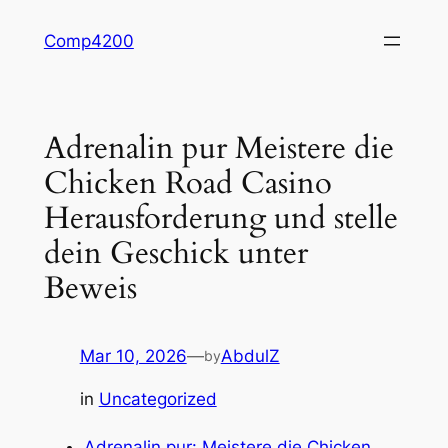
Skip
Comp4200
to
content
Adrenalin pur Meistere die
Chicken Road Casino
Herausforderung und stelle
dein Geschick unter
Beweis
Mar 10, 2026
—
AbdulZ
by
in
Uncategorized
Adrenalin pur: Meistere die Chicken