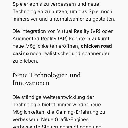
Spielerlebnis zu verbessern und neue
Technologien zu nutzen, um das Spiel noch
immersiver und unterhaltsamer zu gestalten.
Die Integration von Virtual Reality (VR) oder
Augmented Reality (AR) könnte in Zukunft
neue Möglichkeiten eröffnen,
chicken road
casino
noch realistischer und spannender
zu erleben.
Neue Technologien und
Innovationen
Die ständige Weiterentwicklung der
Technologie bietet immer wieder neue
Möglichkeiten, die Gaming-Erfahrung zu
verbessern. Neue Grafik-Engines,
verbesserte Steuerungsmethoden und