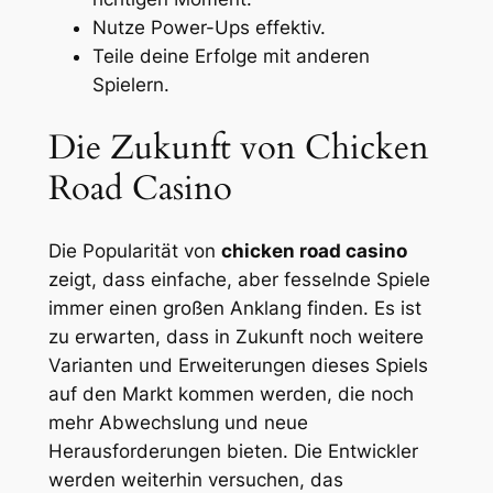
Nutze Power-Ups effektiv.
Teile deine Erfolge mit anderen
Spielern.
Die Zukunft von Chicken
Road Casino
Die Popularität von
chicken road casino
zeigt, dass einfache, aber fesselnde Spiele
immer einen großen Anklang finden. Es ist
zu erwarten, dass in Zukunft noch weitere
Varianten und Erweiterungen dieses Spiels
auf den Markt kommen werden, die noch
mehr Abwechslung und neue
Herausforderungen bieten. Die Entwickler
werden weiterhin versuchen, das