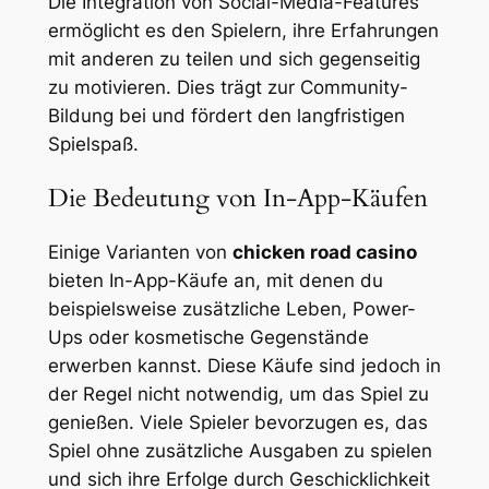
Die Integration von Social-Media-Features
ermöglicht es den Spielern, ihre Erfahrungen
mit anderen zu teilen und sich gegenseitig
zu motivieren. Dies trägt zur Community-
Bildung bei und fördert den langfristigen
Spielspaß.
Die Bedeutung von In-App-Käufen
Einige Varianten von
chicken road casino
bieten In-App-Käufe an, mit denen du
beispielsweise zusätzliche Leben, Power-
Ups oder kosmetische Gegenstände
erwerben kannst. Diese Käufe sind jedoch in
der Regel nicht notwendig, um das Spiel zu
genießen. Viele Spieler bevorzugen es, das
Spiel ohne zusätzliche Ausgaben zu spielen
und sich ihre Erfolge durch Geschicklichkeit