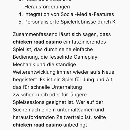
Herausforderungen
Integration von Social-Media-Features
Personalisierte Spielerlebnisse durch KI
Zusammenfassend lässt sich sagen, dass
chicken road casino
ein faszinierendes
Spiel ist, das durch seine einfache
Bedienung, die fesselnde Gameplay-
Mechanik und die ständige
Weiterentwicklung immer wieder aufs Neue
begeistert. Es ist ein Spiel für Jung und Alt,
das für schnelle Unterhaltung
zwischendurch oder für längere
Spielsessions geeignet ist. Wer auf der
Suche nach einem unterhaltsamen und
herausfordernden Zeitvertreib ist, sollte
chicken road casino
unbedingt