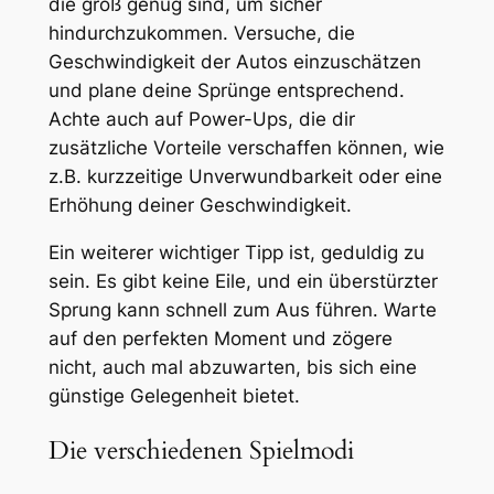
die groß genug sind, um sicher
hindurchzukommen. Versuche, die
Geschwindigkeit der Autos einzuschätzen
und plane deine Sprünge entsprechend.
Achte auch auf Power-Ups, die dir
zusätzliche Vorteile verschaffen können, wie
z.B. kurzzeitige Unverwundbarkeit oder eine
Erhöhung deiner Geschwindigkeit.
Ein weiterer wichtiger Tipp ist, geduldig zu
sein. Es gibt keine Eile, und ein überstürzter
Sprung kann schnell zum Aus führen. Warte
auf den perfekten Moment und zögere
nicht, auch mal abzuwarten, bis sich eine
günstige Gelegenheit bietet.
Die verschiedenen Spielmodi