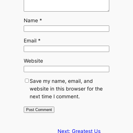
Name
*
Email
*
Website
Save my name, email, and
website in this browser for the
next time I comment.
Next:
Greatest Us