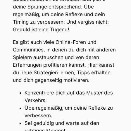
deine Sprünge entsprechend. Übe
regelmäßig, um deine Reflexe und dein
Timing zu verbessern. Und vergiss nicht:
Geduld ist eine Tugend!
Es gibt auch viele Online-Foren und
Communities, in denen du dich mit anderen
Spielern austauschen und von deren
Erfahrungen profitieren kannst. Hier kannst
du neue Strategien lernen, Tipps erhalten
und dich gegenseitig motivieren.
Konzentriere dich auf das Muster des
Verkehrs.
Übe regelmäßig, um deine Reflexe zu
verbessern.
Sei geduldig und warte auf den
richtigen Moment.