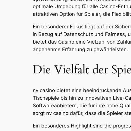
optimale Umgebung für alle Casino-Enthusi
attraktiven Option für Spieler, die Flexibil
Ein besonderer Fokus liegt auf der Sicher
in Bezug auf Datenschutz und Fairness, um
bietet das Casino eine Vielzahl von Zah
angenehme Erfahrung zu gewährleisten.
Die Vielfalt der Spi
nv casino bietet eine beeindruckende Au
Tischspiele bis hin zu innovativen Live-
Softwareanbietern, die für ihre hohe Qual
sorgt nv casino dafür, dass die Spieler 
Ein besonderes Highlight sind die progre