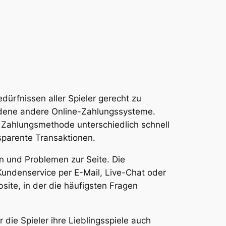
ürfnissen aller Spieler gerecht zu
edene andere Online-Zahlungssysteme.
 Zahlungsmethode unterschiedlich schnell
sparente Transaktionen.
en und Problemen zur Seite. Die
Kundenservice per E-Mail, Live-Chat oder
site, in der die häufigsten Fragen
die Spieler ihre Lieblingsspiele auch