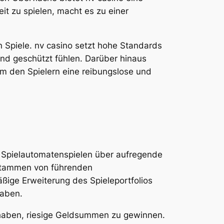
it zu spielen, macht es zu einer
n Spiele. nv casino setzt hohe Standards
und geschützt fühlen. Darüber hinaus
m den Spielern eine reibungslose und
n Spielautomatenspielen über aufregende
e stammen von führenden
äßige Erweiterung des Spieleportfolios
haben.
e haben, riesige Geldsummen zu gewinnen.