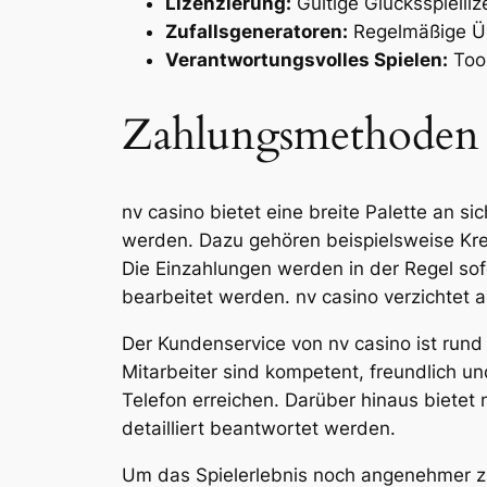
Lizenzierung:
Gültige Glücksspielli
Zufallsgeneratoren:
Regelmäßige Üb
Verantwortungsvolles Spielen:
Tool
Zahlungsmethoden 
nv casino bietet eine breite Palette an 
werden. Dazu gehören beispielsweise Kr
Die Einzahlungen werden in der Regel so
bearbeitet werden. nv casino verzichtet 
Der Kundenservice von nv casino ist rund
Mitarbeiter sind kompetent, freundlich u
Telefon erreichen. Darüber hinaus bietet 
detailliert beantwortet werden.
Um das Spielerlebnis noch angenehmer zu g