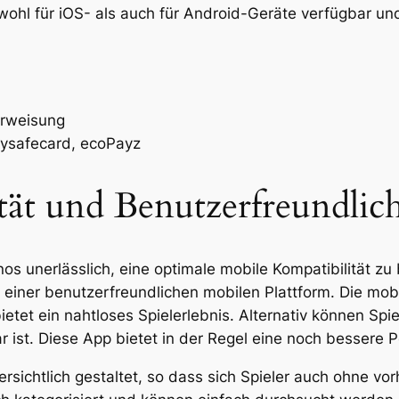
wohl für iOS- als auch für Android-Geräte verfügbar und
rweisung
ysafecard, ecoPayz
tät und Benutzerfreundlich
inos unerlässlich, eine optimale mobile Kompatibilität zu
ng einer benutzerfreundlichen mobilen Plattform. Die mobi
tet ein nahtloses Spielerlebnis. Alternativ können Spie
r ist. Diese App bietet in der Regel eine noch bessere 
ersichtlich gestaltet, so dass sich Spieler auch ohne vo