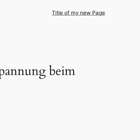
Title of my new Page
 Spannung beim