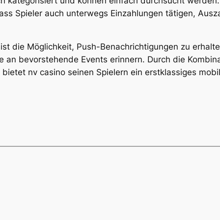
ich kategorisiert und können einfach durchsucht werden.
dass Spieler auch unterwegs Einzahlungen tätigen, Au
m ist die Möglichkeit, Push-Benachrichtigungen zu erhalt
e an bevorstehende Events erinnern. Durch die Kombinat
bietet nv casino seinen Spielern ein erstklassiges mobil