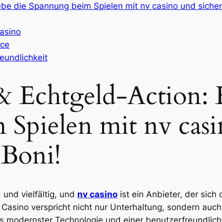
ebe die Spannung beim Spielen mit nv casino und sichere
casino
ice
eundlichkeit
& Echtgeld-Action: E
Spielen mit nv casi
 Boni!
 und vielfältig, und
nv casino
ist ein Anbieter, der sich
 Casino verspricht nicht nur Unterhaltung, sondern auch
s modernster Technologie und einer benutzerfreundlich