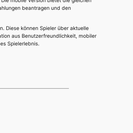
 Die mobile Version bietet die gleichen
szahlungen beantragen und den
en. Diese können Spieler über aktuelle
ion aus Benutzerfreundlichkeit, mobiler
es Spielerlebnis.