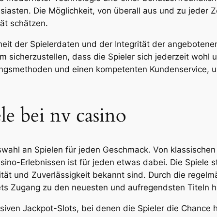
asten. Die Möglichkeit, von überall aus und zu jeder Ze
ität schätzen.
heit der Spielerdaten und der Integrität der angebotene
 sicherzustellen, dass die Spieler sich jederzeit wohl 
lungsmethoden und einen kompetenten Kundenservice, u
ele bei nv casino
swahl an Spielen für jeden Geschmack. Von klassische
Casino-Erlebnissen ist für jeden etwas dabei. Die Spiel
ität und Zuverlässigkeit bekannt sind. Durch die regelm
stets Zugang zu den neuesten und aufregendsten Titeln 
ssiven Jackpot-Slots, bei denen die Spieler die Chanc