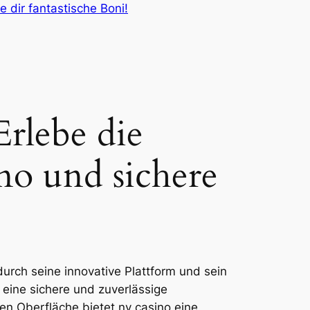
 dir fantastische Boni!
rlebe die
no und sichere
 durch seine innovative Plattform und sein
 eine sichere und zuverlässige
en Oberfläche bietet nv casino eine