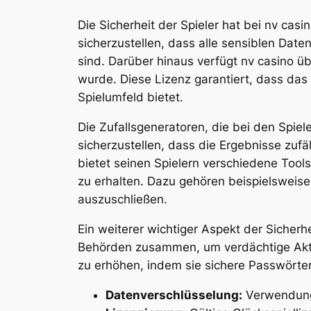
Die Sicherheit der Spieler hat bei nv cas
sicherzustellen, dass alle sensiblen Date
sind. Darüber hinaus verfügt nv casino üb
wurde. Diese Lizenz garantiert, dass das 
Spielumfeld bietet.
Die Zufallsgeneratoren, die bei den Spie
sicherzustellen, dass die Ergebnisse zufä
bietet seinen Spielern verschiedene Tool
zu erhalten. Dazu gehören beispielsweise 
auszuschließen.
Ein weiterer wichtiger Aspekt der Sicherh
Behörden zusammen, um verdächtige Aktiv
zu erhöhen, indem sie sichere Passwörte
Datenverschlüsselung:
Verwendung 