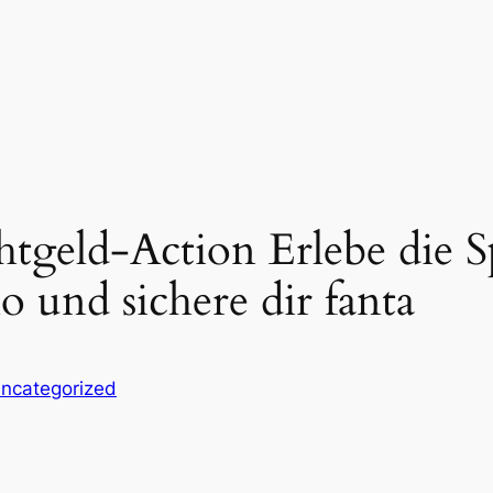
htgeld-Action Erlebe die
o und sichere dir fanta
ncategorized