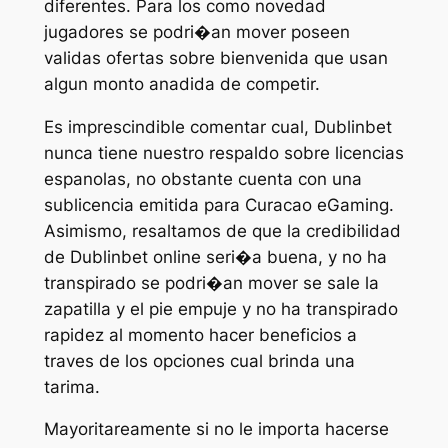
diferentes. Para los como novedad
jugadores se podri�an mover poseen
validas ofertas sobre bienvenida que usan
algun monto anadida de competir.
Es imprescindible comentar cual, Dublinbet
nunca tiene nuestro respaldo sobre licencias
espanolas, no obstante cuenta con una
sublicencia emitida para Curacao eGaming.
Asimismo, resaltamos de que la credibilidad
de Dublinbet online seri�a buena, y no ha
transpirado se podri�an mover se sale la
zapatilla y el pie empuje y no ha transpirado
rapidez al momento hacer beneficios a
traves de los opciones cual brinda una
tarima.
Mayoritareamente si no le importa hacerse