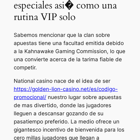
especiales asi� como una
rutina VIP solo
Sabemos mencionar que la clan sobre
apuestas tiene una facultad emitida debido
a la Kahnawake Gaming Commission, lo que
una convierte acerca de la tarima fiable de
competir.
National casino nace de el idea de ser
https://golden-lion-casino.net/es/codigo-
promocional/
nuestro lugar sobre apuestas
de mas divertido, donde las jugadores
lleguen a descansar gozando de su
pasatiempo preferido. La medio ofrece un
gigantesco incentivo de bienvenida para los
cero millas jugadores que llegan a