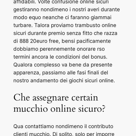
affidabili. Volte confusione online sicuri
gestiranno nondimeno i nostri averi durante
modo equo neanche ci faranno giammai
turbare. Talora proviamo trambusto online
sicuri durante premio senza fitto che razza
di 888 20euro free, bensi pacificamente
dobbiamo perennemente onorare rso
termini ancora le condizioni del bonus.
Qualora complesso va bene da presente
apparenza, passiamo alle fasi finali del
nostro andamento dei giochi sicuri online.
Che assegnare certain
mucchio online sicuro?
Qua contattiamo nondimeno il contributo
clienti mucchio. Di solito, solo per imporre