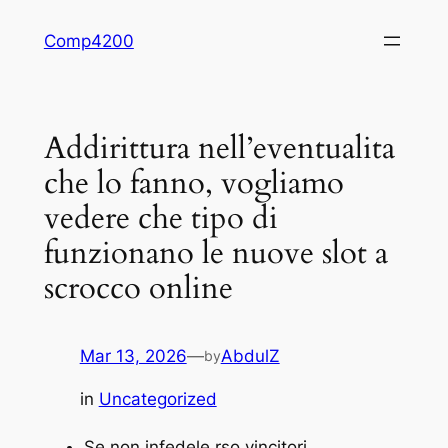
Skip
Comp4200
to
content
Addirittura nell’eventualita
che lo fanno, vogliamo
vedere che tipo di
funzionano le nuove slot a
scrocco online
Mar 13, 2026
—
AbdulZ
by
in
Uncategorized
Se non infedele rso vincitori,