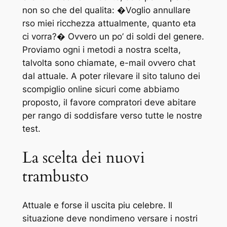
non so che del qualita: �Voglio annullare
rso miei ricchezza attualmente, quanto eta
ci vorra?� Ovvero un po’ di soldi del genere.
Proviamo ogni i metodi a nostra scelta,
talvolta sono chiamate, e-mail ovvero chat
dal attuale. A poter rilevare il sito taluno dei
scompiglio online sicuri come abbiamo
proposto, il favore compratori deve abitare
per rango di soddisfare verso tutte le nostre
test.
La scelta dei nuovi
trambusto
Attuale e forse il uscita piu celebre. Il
situazione deve nondimeno versare i nostri