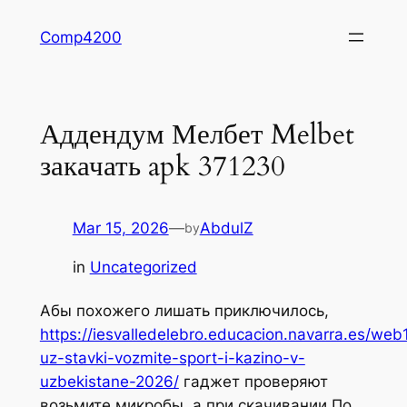
Skip
Comp4200
to
content
Аддендум Мелбет Melbet
закачать apk 371230
Mar 15, 2026
—
AbdulZ
by
in
Uncategorized
Абы похожего лишать приключилось,
https://iesvalledelebro.educacion.navarra.es/web
uz-stavki-vozmite-sport-i-kazino-v-
uzbekistane-2026/
гаджет проверяют
возьмите микробы, а при скачивании По