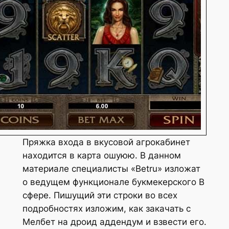
Пряжка входа в вкусовой агрокабинет
находится в карта ошуюю. В данном
материале специалисты «Betru» изложат
о ведущем функционале букмекерского В
сфере. Пишущий эти строки во всех
подробностях изложим, как закачать с
Мелбет на дроид аддендум и взвести его.