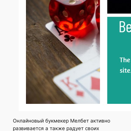
Онлайновый букмекер Мелбет активно
развивается а также радует своих