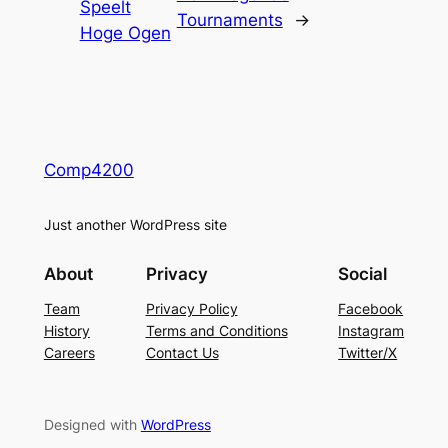
Speelt
Tournaments
→
Hoge Ogen
Comp4200
Just another WordPress site
About
Privacy
Social
Team
Privacy Policy
Facebook
History
Terms and Conditions
Instagram
Careers
Contact Us
Twitter/X
Designed with
WordPress