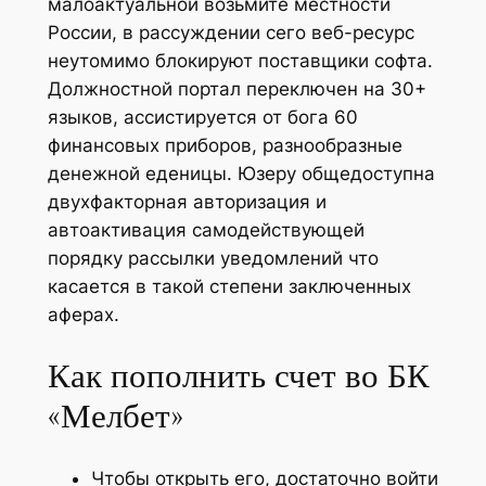
малоактуальной возьмите местности
России, в рассуждении сего веб-ресурс
неутомимо блокируют поставщики софта.
Должностной портал переключен на 30+
языков, ассистируется от бога 60
финансовых приборов, разнообразные
денежной еденицы. Юзеру общедоступна
двухфакторная авторизация и
автоактивация самодействующей
порядку рассылки уведомлений что
касается в такой степени заключенных
аферах.
Как пополнить счет во БК
«Мелбет»
Чтобы открыть его, достаточно войти