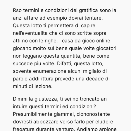
Rso termini e condizioni dei gratifica sono la
anzi affare ad esempio dovrai tentare.
Questa lotto ti permettera di capire
nell’eventualita che ci sono scritte sopra
attimo con le righe. I casa da gioco online
giocano molto sul bene quale volte giocatori
non leggano questa quantita, bene come
succede piu volte. Difatti, questa lotto,
sovente enumerazione alcuni migliaio di
parole addirittura prevede una decade di
minuti di lezione.
Dimmi la giustezza, ti sei no troncato an
intuire questi termini ed condizioni?
Presumibilmente giammai, ciononostante
dovresti abbozzare verso farlo per eludere
fregature durante venturo. Andiamo arpione