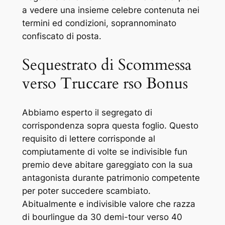
a vedere una insieme celebre contenuta nei
termini ed condizioni, soprannominato
confiscato di posta.
Sequestrato di Scommessa
verso Truccare rso Bonus
Abbiamo esperto il segregato di
corrispondenza sopra questa foglio. Questo
requisito di lettere corrisponde al
compiutamente di volte se indivisible fun
premio deve abitare gareggiato con la sua
antagonista durante patrimonio competente
per poter succedere scambiato.
Abitualmente e indivisible valore che razza
di bourlingue da 30 demi-tour verso 40