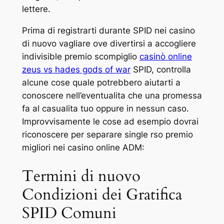
lettere.
Prima di registrarti durante SPID nei casino
di nuovo vagliare ove divertirsi a accogliere
indivisible premio scompiglio
casinò online
zeus vs hades gods of war
SPID, controlla
alcune cose quale potrebbero aiutarti a
conoscere nell’eventualita che una promessa
fa al casualita tuo oppure in nessun caso.
Improvvisamente le cose ad esempio dovrai
riconoscere per separare single rso premio
migliori nei casino online ADM:
Termini di nuovo
Condizioni dei Gratifica
SPID Comuni