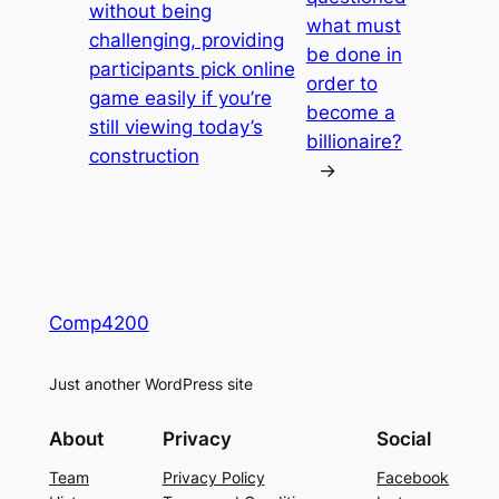
without being
what must
challenging, providing
be done in
participants pick online
order to
game easily if you’re
become a
still viewing today’s
billionaire?
construction
→
Comp4200
Just another WordPress site
About
Privacy
Social
Team
Privacy Policy
Facebook