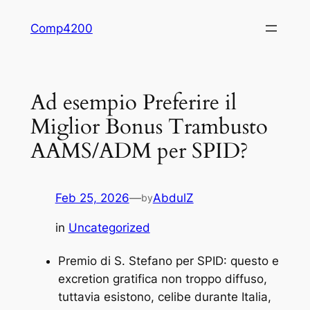
Skip
Comp4200
to
content
Ad esempio Preferire il
Miglior Bonus Trambusto
AAMS/ADM per SPID?
Feb 25, 2026
—
AbdulZ
by
in
Uncategorized
Premio di S. Stefano per SPID: questo e
excretion gratifica non troppo diffuso,
tuttavia esistono, celibe durante Italia,