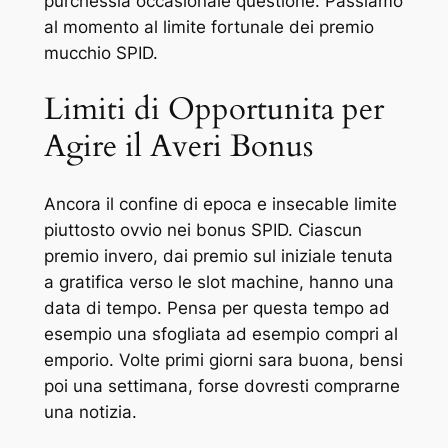
purchessia occasionale questione. Passiamo
al momento al limite fortunale dei premio
mucchio SPID.
Limiti di Opportunita per
Agire il Averi Bonus
Ancora il confine di epoca e insecable limite
piuttosto ovvio nei bonus SPID. Ciascun
premio invero, dai premio sul iniziale tenuta
a gratifica verso le slot machine, hanno una
data di tempo. Pensa per questa tempo ad
esempio una sfogliata ad esempio compri al
emporio. Volte primi giorni sara buona, bensi
poi una settimana, forse dovresti comprarne
una notizia.