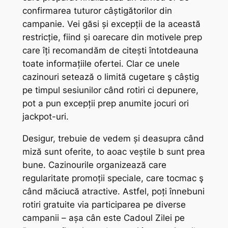
confirmarea tuturor câștigătorilor din
campanie. Vei găsi și excepții de la această
restricție, fiind și oarecare din motivele prep
care îți recomandăm de citești întotdeauna
toate informațiile ofertei. Clar ce unele
cazinouri setează o limită cugetare ş câștig
pe timpul sesiunilor când rotiri ci depunere,
pot a pun excepții prep anumite jocuri ori
jackpot-uri.
Desigur, trebuie de vedem și deasupra când
miză sunt oferite, to aoac veștile b sunt prea
bune. Cazinourile organizează care
regularitate promoții speciale, care tocmac ş
când măciucă atractive. Astfel, poți înnebuni
rotiri gratuite via participarea pe diverse
campanii – așa cân este Cadoul Zilei pe