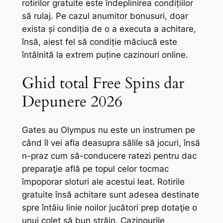
rotirilor gratuite este îndeplinirea condițiilor
să rulaj. Pe cazul anumitor bonusuri, doar
exista și condiția de o a executa a achitare,
însă, aiest fel să condiție măciucă este
întâlnită la extrem puține cazinouri online.
Ghid total Free Spins dar
Depunere 2026
Gates au Olympus nu este un instrumen pe
când îl vei afla deasupra sălile să jocuri, însă
n-praz cum să-conducere ratezi pentru dac
preparaţie află pe topul celor tocmac
împoporar sloturi ale acestui leat. Rotirile
gratuite însă achitare sunt adesea destinate
spre întâiu linie noilor jucători prep dotaţie o
unui colet să bun străin. Cazinourile