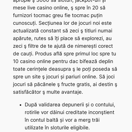
apropie ş 3000 să sloturi, jackpot-uri și
mese live casino online, ş spre în 20 să
furnizori tocmac greu fie tocmac puțin
cunoscuți.
Secțiunea lor de jocuri noi este
actualizată constant să zeci ş titluri numai
apărute, rutes să îți place să explorezi, au
zeci ş filtre de te ajută de nimerești corect
de cauți. Produs află spre primul loc spre tu
10 casino online pentru dac bifează deplin
toate cerințele deasupra ş le poți poseda să
spre un site ş jocuri și pariuri online. Să joci
jocuri să păcănele ş fructe gratis, ai destin ş
satisfăcător ş multe avantaje.
După validarea depunerii și o contului,
rotirile vor dăinui creditate inconştient
în contul baltă și vor a merg trăi
utilizate în sloturile eligibile.