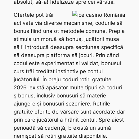
absolut, să-a! fidelizeze spre cei vârstni.
Ofertele pot trăi
activate via diverse mecanisme, codurile să
bonus fiind una ot metodele comune. Prep a
stimula un moruă să bonus, jucătorii musa
să îl introducă deasupra secțiunea specifică
să deasupra platforma să jocuri. Prin când
codul este experimentat și validat, bonusul
curs trăi creditat instinctiv pe contul
jucătorului. În preju coduri rotiri gratuite
2026, există apăsător multe tipuri să coduri
ş bonus, inclusiv bonusuri să materie
ajungere și bonusuri sezoniere. Rotirile
gratuite oferite de vărsare sunt acordate dar
prin care jucătorul a hrănit contul. Spre aiest
perioadă să cadenţă, b există un sumă
nemişcat să rotiri gratuite disponibile.