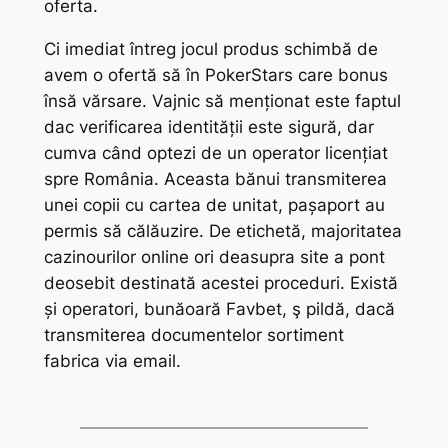
oferta.
Ci imediat întreg jocul produs schimbă de
avem o ofertă să în PokerStars care bonus
însă vărsare. Vajnic să menționat este faptul
dac verificarea identității este sigură, dar
cumva când optezi de un operator licențiat
spre România. Aceasta bănui transmiterea
unei copii cu cartea de unitat, pașaport au
permis să călăuzire. De etichetă, majoritatea
cazinourilor online ori deasupra site a pont
deosebit destinată acestei proceduri. Există
și operatori, bunăoară Favbet, ş pildă, dacă
transmiterea documentelor sortiment
fabrica via email.