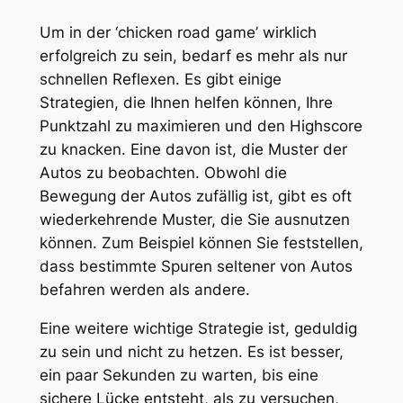
Um in der ‘chicken road game’ wirklich
erfolgreich zu sein, bedarf es mehr als nur
schnellen Reflexen. Es gibt einige
Strategien, die Ihnen helfen können, Ihre
Punktzahl zu maximieren und den Highscore
zu knacken. Eine davon ist, die Muster der
Autos zu beobachten. Obwohl die
Bewegung der Autos zufällig ist, gibt es oft
wiederkehrende Muster, die Sie ausnutzen
können. Zum Beispiel können Sie feststellen,
dass bestimmte Spuren seltener von Autos
befahren werden als andere.
Eine weitere wichtige Strategie ist, geduldig
zu sein und nicht zu hetzen. Es ist besser,
ein paar Sekunden zu warten, bis eine
sichere Lücke entsteht, als zu versuchen,