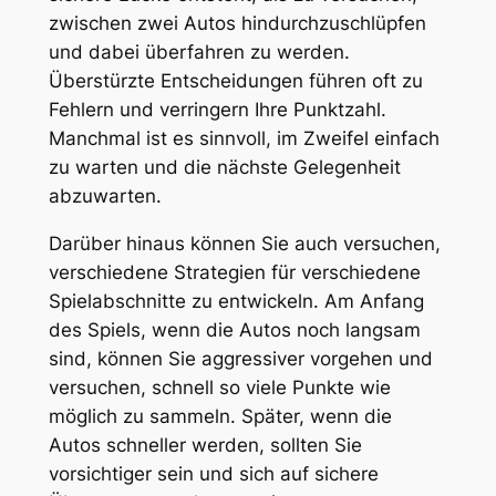
zwischen zwei Autos hindurchzuschlüpfen
und dabei überfahren zu werden.
Überstürzte Entscheidungen führen oft zu
Fehlern und verringern Ihre Punktzahl.
Manchmal ist es sinnvoll, im Zweifel einfach
zu warten und die nächste Gelegenheit
abzuwarten.
Darüber hinaus können Sie auch versuchen,
verschiedene Strategien für verschiedene
Spielabschnitte zu entwickeln. Am Anfang
des Spiels, wenn die Autos noch langsam
sind, können Sie aggressiver vorgehen und
versuchen, schnell so viele Punkte wie
möglich zu sammeln. Später, wenn die
Autos schneller werden, sollten Sie
vorsichtiger sein und sich auf sichere