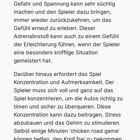
Gefahr und Spannung kann sehr süchtig
machen und den Spieler dazu bringen,
immer wieder zurückzukehren, um das
Gefühl erneut zu erleben. Dieser
Adrenalinstoß kann auch zu einem Gefühl
der Erleichterung führen, wenn der Spieler
eine besonders knifflige Situation
gemeistert hat.
Darüber hinaus erfordert das Spiel
Konzentration und Aufmerksamkeit. Der
Spieler muss sich voll und ganz auf das
Spiel konzentrieren, um die Autos richtig zu
timen und sicher zu überqueren. Diese
Konzentration kann dazu beitragen, Stress
abzubauen und das Gehirn zu stimulieren.
Selbst einige Minuten ‘chicken road game’
können helfen, den Kopf frei zu bekommen