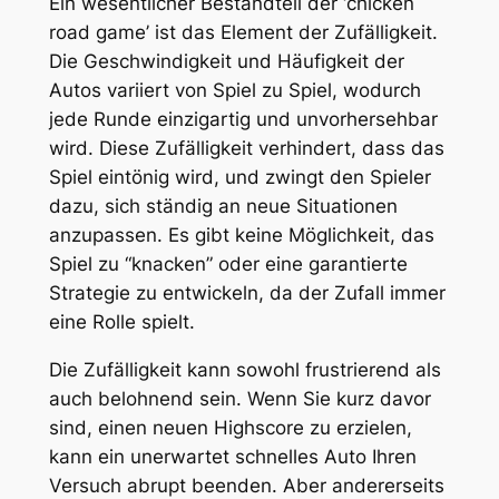
Ein wesentlicher Bestandteil der ‘chicken
road game’ ist das Element der Zufälligkeit.
Die Geschwindigkeit und Häufigkeit der
Autos variiert von Spiel zu Spiel, wodurch
jede Runde einzigartig und unvorhersehbar
wird. Diese Zufälligkeit verhindert, dass das
Spiel eintönig wird, und zwingt den Spieler
dazu, sich ständig an neue Situationen
anzupassen. Es gibt keine Möglichkeit, das
Spiel zu “knacken” oder eine garantierte
Strategie zu entwickeln, da der Zufall immer
eine Rolle spielt.
Die Zufälligkeit kann sowohl frustrierend als
auch belohnend sein. Wenn Sie kurz davor
sind, einen neuen Highscore zu erzielen,
kann ein unerwartet schnelles Auto Ihren
Versuch abrupt beenden. Aber andererseits