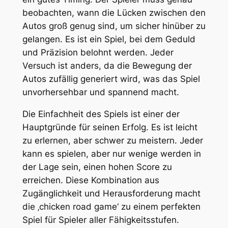
beobachten, wann die Lücken zwischen den
Autos groß genug sind, um sicher hinüber zu
gelangen. Es ist ein Spiel, bei dem Geduld
und Präzision belohnt werden. Jeder
Versuch ist anders, da die Bewegung der
Autos zufällig generiert wird, was das Spiel
unvorhersehbar und spannend macht.
Die Einfachheit des Spiels ist einer der
Hauptgründe für seinen Erfolg. Es ist leicht
zu erlernen, aber schwer zu meistern. Jeder
kann es spielen, aber nur wenige werden in
der Lage sein, einen hohen Score zu
erreichen. Diese Kombination aus
Zugänglichkeit und Herausforderung macht
die ‚chicken road game‘ zu einem perfekten
Spiel für Spieler aller Fähigkeitsstufen.