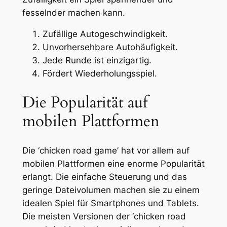
fesselnder machen kann.
Zufällige Autogeschwindigkeit.
Unvorhersehbare Autohäufigkeit.
Jede Runde ist einzigartig.
Fördert Wiederholungsspiel.
Die Popularität auf
mobilen Plattformen
Die ‘chicken road game’ hat vor allem auf
mobilen Plattformen eine enorme Popularität
erlangt. Die einfache Steuerung und das
geringe Dateivolumen machen sie zu einem
idealen Spiel für Smartphones und Tablets.
Die meisten Versionen der ‘chicken road