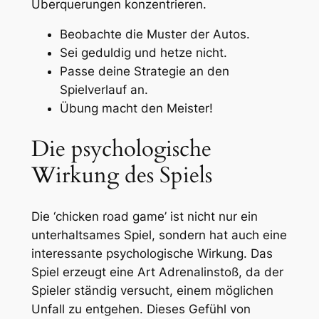
Überquerungen konzentrieren.
Beobachte die Muster der Autos.
Sei geduldig und hetze nicht.
Passe deine Strategie an den
Spielverlauf an.
Übung macht den Meister!
Die psychologische
Wirkung des Spiels
Die ‘chicken road game’ ist nicht nur ein
unterhaltsames Spiel, sondern hat auch eine
interessante psychologische Wirkung. Das
Spiel erzeugt eine Art Adrenalinstoß, da der
Spieler ständig versucht, einem möglichen
Unfall zu entgehen. Dieses Gefühl von