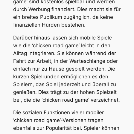
game’ sind kostenlos spielbar und werden
durch Werbung finanziert. Dies macht sie für
ein breites Publikum zugänglich, da keine
finanziellen Hürden bestehen.
Darüber hinaus lassen sich mobile Spiele
wie die ‘chicken road game’ leicht in den
Alltag integrieren. Sie können während der
Fahrt zur Arbeit, in der Warteschlange oder
einfach nur zu Hause gespielt werden. Die
kurzen Spielrunden ermöglichen es den
Spielern, das Spiel jederzeit und überall zu
genießen. Dies trägt zu der hohen Spielzeit
bei, die die ‘chicken road game’ verzeichnet.
Die sozialen Funktionen vieler mobiler
‘chicken road game’-Versionen tragen
ebenfalls zur Popularität bei. Spieler können