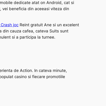
i mobile dedicate atat on Android, cat si
 vei beneficia din aceeasi viteza din
 Crash joc
Reint gratuit Ane si un excelent
za din cauza cafea, cateva Suits sunt
lent si a participa la turnee.
perienta de Action. In cateva minute,
populat casino si fiecare promotiile