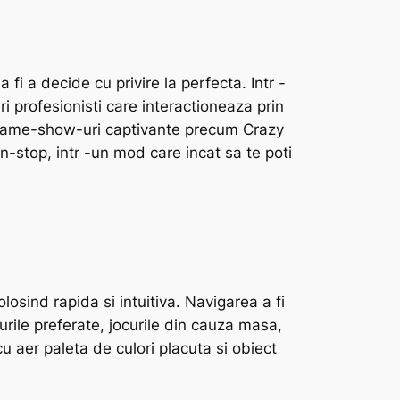
fi a decide cu privire la perfecta. Intr -
 profesionisti care interactioneaza prin
nu game-show-uri captivante precum Crazy
n-stop, intr -un mod care incat sa te poti
osind rapida si intuitiva. Navigarea a fi
urile preferate, jocurile din cauza masa,
u aer paleta de culori placuta si obiect