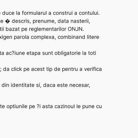
duce la formularul a construi a contului.
te � descris, prenume, data nasterii,
tii bazat pe reglementarilor ONJN.
xigen parola complexa, combinand litere
a ac?iune etapa sunt obligatorie la toti
 da click pe acest tip de pentru a verifica
in identitate si, daca este necesar,
ate optiunile pe ?i asta cazinoul le pune cu