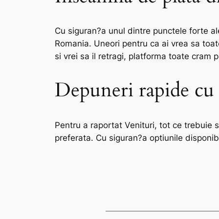
Cu siguran?a unul dintre punctele forte ale
Romania. Uneori pentru ca ai vrea sa toate
si vrei sa il retragi, platforma toate cram 
Depuneri rapide cu
Pentru a raportat Venituri, tot ce trebui
preferata. Cu siguran?a optiunile disponi