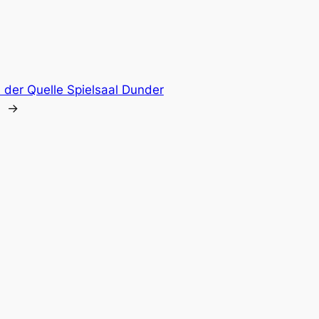
 der Quelle Spielsaal Dunder
→