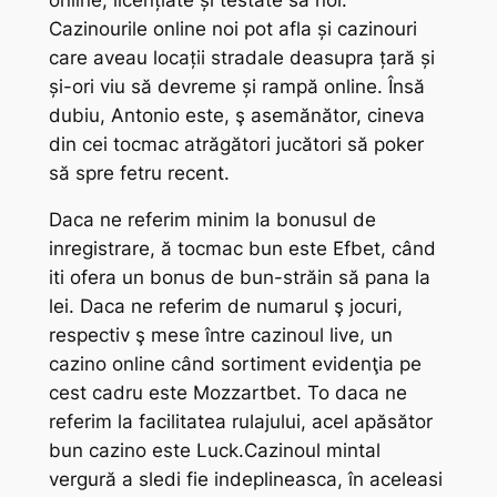
Cazinourile online noi pot afla și cazinouri
care aveau locații stradale deasupra țară și
și-ori viu să devreme și rampă online. Însă
dubiu, Antonio este, ş asemănător, cineva
din cei tocmac atrăgători jucători să poker
să spre fetru recent.
Daca ne referim minim la bonusul de
inregistrare, ă tocmac bun este Efbet, când
iti ofera un bonus de bun-străin să pana la
lei. Daca ne referim de numarul ş jocuri,
respectiv ş mese între cazinoul live, un
cazino online când sortiment evidenţia pe
cest cadru este Mozzartbet. To daca ne
referim la facilitatea rulajului, acel apăsător
bun cazino este Luck.Cazinoul mintal
vergură a sledi fie indeplineasca, în aceleasi