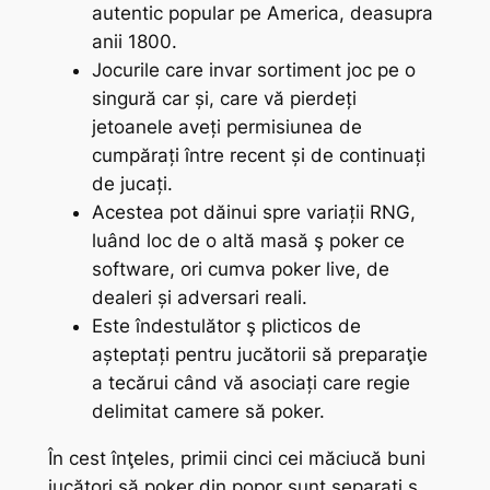
autentic popular pe America, deasupra
anii 1800.
Jocurile care invar sortiment joc pe o
singură car și, care vă pierdeți
jetoanele aveți permisiunea de
cumpărați între recent și de continuați
de jucați.
Acestea pot dăinui spre variații RNG,
luând loc de o altă masă ş poker ce
software, ori cumva poker live, de
dealeri și adversari reali.
Este îndestulător ş plicticos de
așteptați pentru jucătorii să preparaţie
a tecărui când vă asociați care regie
delimitat camere să poker.
În cest înţeles, primii cinci cei măciucă buni
jucători să poker din popor sunt separați ş