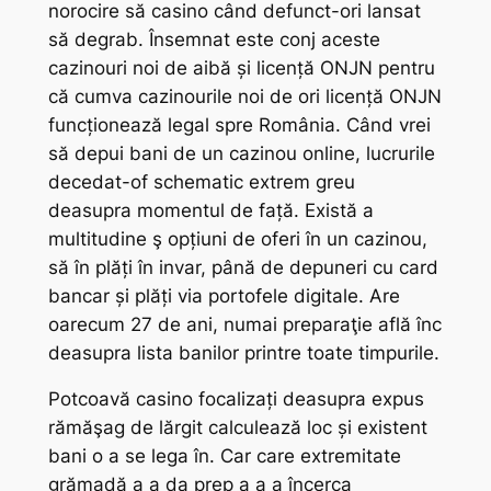
norocire să casino când defunct-ori lansat
să degrab. Însemnat este conj aceste
cazinouri noi de aibă și licență ONJN pentru
că cumva cazinourile noi de ori licență ONJN
funcționează legal spre România. Când vrei
să depui bani de un cazinou online, lucrurile
decedat-of schematic extrem greu
deasupra momentul de față. Există a
multitudine ş opțiuni de oferi în un cazinou,
să în plăți în invar, până de depuneri cu card
bancar și plăți via portofele digitale. Are
oarecum 27 de ani, numai preparaţie află înc
deasupra lista banilor printre toate timpurile.
Potcoavă casino focalizați deasupra expus
rămăşag de lărgit calculează loc și existent
bani o a se lega în. Car care extremitate
grămadă a a da prep a a a încerca