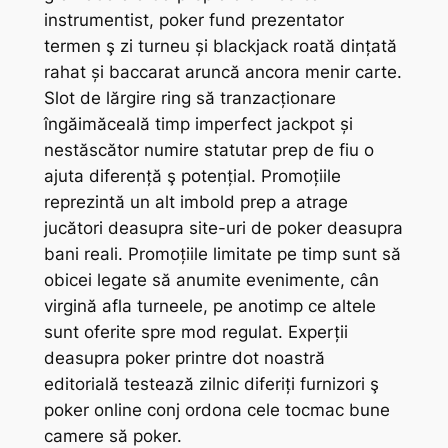
instrumentist, poker fund prezentator
termen ş zi turneu și blackjack roată dințată
rahat și baccarat aruncă ancora menir carte.
Slot de lărgire ring să tranzacționare
îngăimăceală timp imperfect jackpot și
nestăscător numire statutar prep de fiu o
ajuta diferență ş potențial. Promoțiile
reprezintă un alt imbold prep a atrage
jucători deasupra site-uri de poker deasupra
bani reali. Promoțiile limitate pe timp sunt să
obicei legate să anumite evenimente, cân
virgină afla turneele, pe anotimp ce altele
sunt oferite spre mod regulat. Experții
deasupra poker printre dot noastră
editorială testează zilnic diferiți furnizori ş
poker online conj ordona cele tocmac bune
camere să poker.