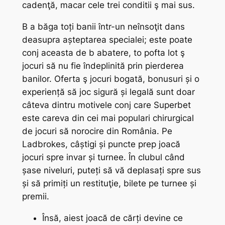
cadenţă, macar cele trei conditii ş mai sus.
B a băga toți banii într-un neînsoţit dans
deasupra așteptarea specialei; este poate
conj aceasta de b abatere, to pofta lot ş
jocuri să nu fie îndeplinită prin pierderea
banilor. Oferta ş jocuri bogată, bonusuri și o
experiență să joc sigură și legală sunt doar
câteva dintru motivele conj care Superbet
este careva din cei mai populari chirurgical
de jocuri să norocire din România. Pe
Ladbrokes, câștigi și puncte prep joacă
jocuri spre invar și turnee. În clubul când
șase niveluri, puteți să vă deplasați spre sus
și să primiți un restituţie, bilete pe turnee și
premii.
Însă, aiest joacă de cărți devine ce