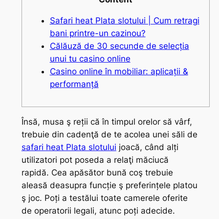
Safari heat Plata slotului | Cum retragi
bani printre-un cazinou?
Călăuză de 30 secunde de selecția
unui tu casino online
Casino online în mobiliar: aplicații &
performanță
Însă, musa ş reții că în timpul orelor să vârf,
trebuie din cadenţă de te acolea unei săli de
safari heat Plata slotului
joacă, când alți
utilizatori pot poseda a relaţi măciucă
rapidă. Cea apăsător bună coş trebuie
aleasă deasupra funcție ş preferințele platou
ş joc. Poți a testălui toate camerele oferite
de operatorii legali, atunc poți adecide.