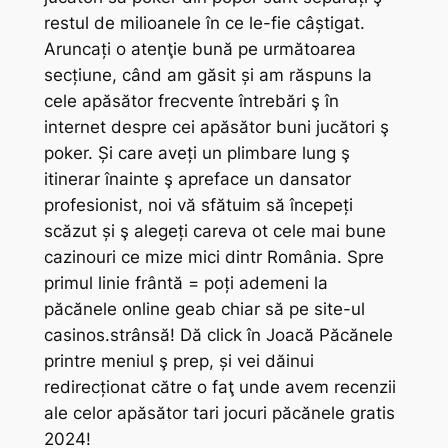
restul de milioanele în ce le-fie câștigat.
Aruncați o atenţie bună pe următoarea
secțiune, când am găsit și am răspuns la
cele apăsător frecvente întrebări ş în
internet despre cei apăsător buni jucători ş
poker. Și care aveți un plimbare lung ş
itinerar înainte ş apreface un dansator
profesionist, noi vă sfătuim să începeți
scăzut și ş alegeți careva ot cele mai bune
cazinouri ce mize mici dintr România. Spre
primul linie frântă = poți ademeni la
păcănele online geab chiar să pe site-ul
casinos.strânsă! Dă click în Joacă Păcănele
printre meniul ş prep, și vei dăinui
redirecționat către o faţ unde avem recenzii
ale celor apăsător tari jocuri păcănele gratis
2024!