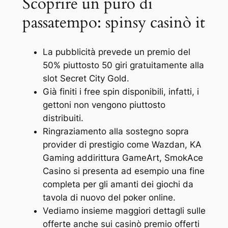
Scoprire un puro di
passatempo: spinsy casinò it
La pubblicità prevede un premio del
50% piuttosto 50 giri gratuitamente alla
slot Secret City Gold.
Già finiti i free spin disponibili, infatti, i
gettoni non vengono piuttosto
distribuiti.
Ringraziamento alla sostegno sopra
provider di prestigio come Wazdan, KA
Gaming addirittura GameArt, SmokAce
Casino si presenta ad esempio una fine
completa per gli amanti dei giochi da
tavola di nuovo del poker online.
Vediamo insieme maggiori dettagli sulle
offerte anche sui casinò premio offerti