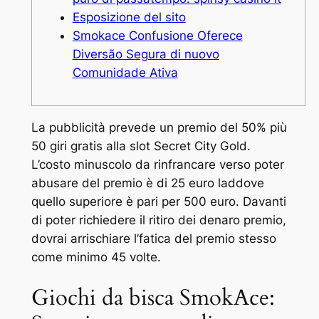
Esposizione del sito
Smokace Confusione Oferece
Diversão Segura di nuovo
Comunidade Ativa
La pubblicità prevede un premio del 50% più
50 giri gratis alla slot Secret City Gold.
L’costo minuscolo da rinfrancare verso poter
abusare del premio è di 25 euro laddove
quello superiore è pari per 500 euro.
Davanti
di poter richiedere il ritiro dei denaro premio,
dovrai arrischiare l’fatica del premio stesso
come minimo 45 volte.
Giochi da bisca SmokAce: