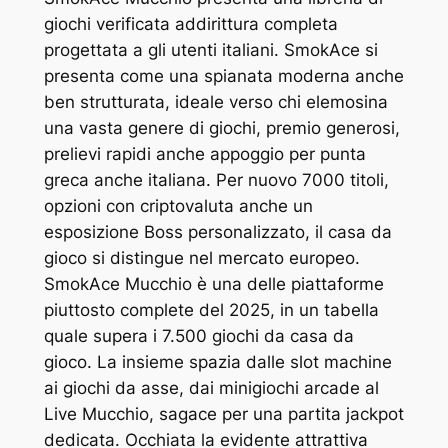
giochi verificata addirittura completa
progettata a gli utenti italiani. SmokAce si
presenta come una spianata moderna anche
ben strutturata, ideale verso chi elemosina
una vasta genere di giochi, premio generosi,
prelievi rapidi anche appoggio per punta
greca anche italiana. Per nuovo 7000 titoli,
opzioni con criptovaluta anche un
esposizione Boss personalizzato, il casa da
gioco si distingue nel mercato europeo.
SmokAce Mucchio è una delle piattaforme
piuttosto complete del 2025, in un tabella
quale supera i 7.500 giochi da casa da
gioco. La insieme spazia dalle slot machine
ai giochi da asse, dai minigiochi arcade al
Live Mucchio, sagace per una partita jackpot
dedicata. Occhiata la evidente attrattiva