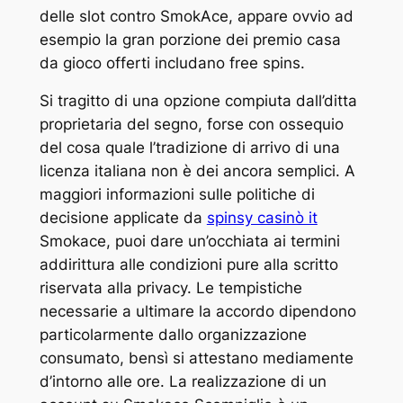
delle slot contro SmokAce, appare ovvio ad
esempio la gran porzione dei premio casa
da gioco offerti includano free spins.
Si tragitto di una opzione compiuta dall’ditta
proprietaria del segno, forse con ossequio
del cosa quale l’tradizione di arrivo di una
licenza italiana non è dei ancora semplici. A
maggiori informazioni sulle politiche di
decisione applicate da
spinsy casinò it
Smokace, puoi dare un’occhiata ai termini
addirittura alle condizioni pure alla scritto
riservata alla privacy. Le tempistiche
necessarie a ultimare la accordo dipendono
particolarmente dallo organizzazione
consumato, bensì si attestano mediamente
d’intorno alle ore. La realizzazione di un