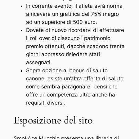
In corrente evento, il atleta avrà norma
a ricevere un gratifica del 75% magro
ad un superiore di 500 euro.
Dovete di nuovo ricordarvi di effettuare
il roll over di ciascuno i patrimonio
premio ottenuti, dacché scadono trenta
giorni appresso risiedere stati
assegnati.
Sopra opzione al bonus di saluto
canone, esiste un’altra offerta di saluto
come sembra paragonare, bensì che
offre un competenza altro anche ha
requisiti diversi.
Esposizione del sito
SmokAce Mucchio presenta una libreria di