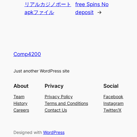
リアルカジノポート
free Spins No
apkファイル
deposit
→
Comp4200
Just another WordPress site
About
Privacy
Social
Team
Privacy Policy
Facebook
History
Terms and Conditions
Instagram
Careers
Contact Us
Twitter/X
Designed with
WordPress