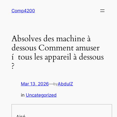
Skip
Comp4200
to
content
Absolves des machine à
dessous Comment amuser
í tous les appareil à dessous
?
Mar 13, 2026
—
AbdulZ
by
in
Uncategorized
Aisé