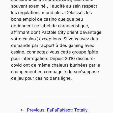
souvent examiné , ! audité au sein respect
les régulations mondiales. Délaissés les
bons emploi de casino quelque peu
obtiennent ce label de caractéristique,
affirmant dont Pactole City orient davantage
votre casino )’exceptions. Si vous avez des
demande par rapport à des gaming avec
casino, connectez-vous cette groupe fpête
pour interrogation. Depuis 2010 discours-
covid ont de même chaleurs burinées par le
changement en compagnie de son’suppose
de jeu pour casino dans ligne.
←
Previous:
FaFaFa
Next:
Totally