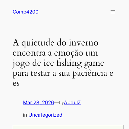
Skip
Comp4200
to
content
A quietude do inverno
encontra a emoção um
jogo de ice fishing game
para testar a sua paciência e
es
Mar 28, 2026
—
AbdulZ
by
in
Uncategorized